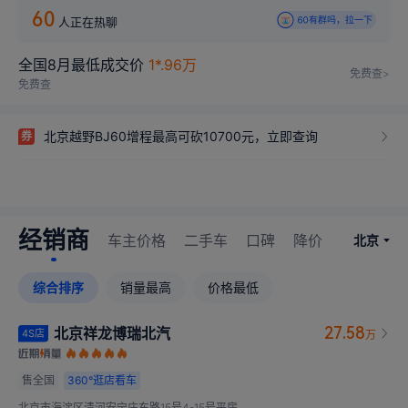
60
人正在热聊
60有群吗，拉一下
有没有车主出来说说增程车的感受？
全国8月最低成交价
1*.96万
免费查>
免费查
北京越野BJ60增程最高可砍10700元，立即查询
券
经销商
车主价格
二手车
口碑
降价
北京
综合排序
销量最高
价格最低
27.58
北京祥龙博瑞北汽
4S店
万
售全国
360°
逛店看车
北京市海淀区清河安宁庄东路15号4-15号平房