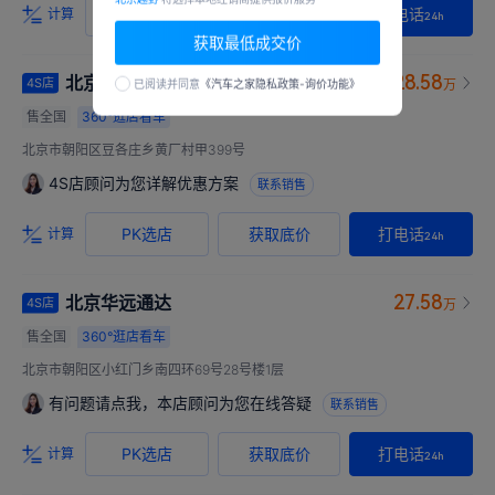
PK选店
获取底价
打电话
计算
24h
获取最低成交价
28.58
北京鹏远兴业
4S店
万
已阅读并同意
《汽车之家隐私政策-询价功能》
售全国
360°
逛店看车
北京市朝阳区豆各庄乡黄厂村甲399号
4S店顾问为您详解优惠方案
联系销售
PK选店
获取底价
打电话
计算
24h
27.58
北京华远通达
4S店
万
售全国
360°
逛店看车
北京市朝阳区小红门乡南四环69号28号楼1层
有问题请点我，本店顾问为您在线答疑
联系销售
PK选店
获取底价
打电话
计算
24h