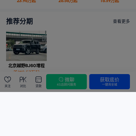
23.98
万起
28.58
万起
18.59
万起
推荐分期
查看更多
北京越野BJ60增程
首付8.57万起
分期可省3.2万
微聊
获取底价
4S店顾问服务
一键询全城
关注
对比
贷款
申请额度
给我们建议
©2026 汽车之家 m.autohome.com.cn