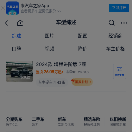
来汽车之家App
立即打开
查看更多车型更低报价 >>
车型综述
综述
图片
配置
经销商
口碑
视频
降价
车主价格
2024款 增程进阶版 7座
26.08
置换
万起
指导价：28.58万
参数配置
图
530
车主提车价
42条
分期购车
二手车
新车
精选车险
以旧换新
低至0息
暂无
享现金优惠
报价领红包
旧车换新车