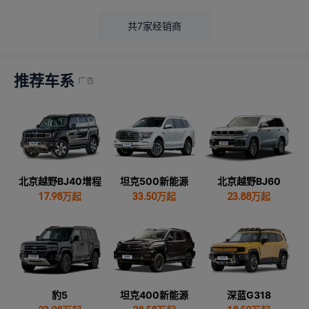
共7家经销商
推荐车系
北京越野BJ40增程
坦克500新能源
北京越野BJ60
17.98
万起
33.50
万起
23.88
万起
豹5
坦克400新能源
深蓝G318