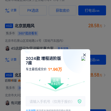
PK选店
获取底价
打电话
计算
24h
28.58
北京凯翔风
4S店
万
售多市
360°
逛店看车
北京市石景山区双峪路24号（双峪汽车园内）
4S店顾问为您详解优惠方案
联系销售
2024款 增程进阶版
PK选店
获取底价
打电话
计算
24h
7座
1*.96万
车主最低成交价
28.58
北京祥盛通达
4S店
万
直降
9.62万
售多市
360°
逛店看车
北京市大兴区五连环环岛北200米
有问题请点我，本店顾问为您在线答疑
联系销售
北京越野
将选择本地经销商提供报价服务