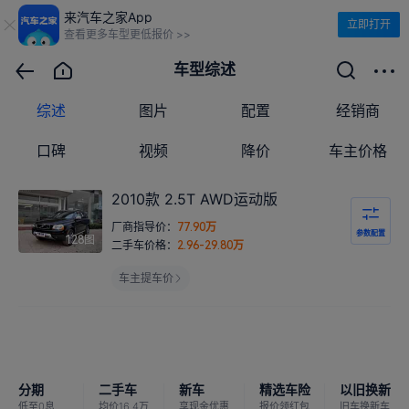
来汽车之家App
立即打开
查看更多车型更低报价 >>
车型综述
综述
图片
配置
经销商
口碑
视频
降价
车主价格
2010款 2.5T AWD运动版
厂商指导价：
万
77.90
参数配置
图
128
二手车价格：
万
2.96-29.80
车主提车价
分期
二手车
新车
精选车险
以旧换新
低至0息
均价16.4万
享现金优惠
报价领红包
旧车换新车