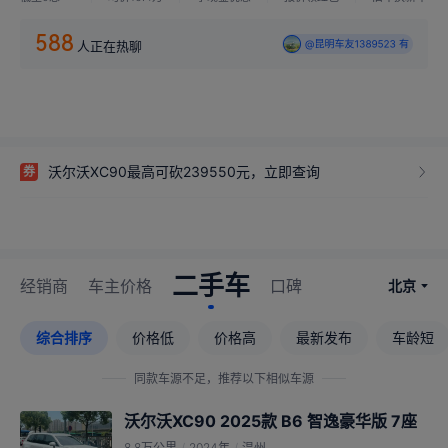
588
人正在热聊
@昆明车友1389523 有
[爱心]
沃尔沃XC90最高可砍239550元，立即查询
券
二手车
经销商
车主价格
口碑
北京
综合排序
价格低
价格高
最新发布
车龄短
同款车源不足，推荐以下相似车源
沃尔沃XC90 2025款 B6 智逸豪华版 7座
8.8万公里
/
2024年
/
温州