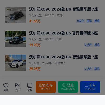
沃尔沃XC90 2024款 B6 智雅豪华版 7座
3.6万公里
/
2024年
/
成都
31.68万
0过户
顶配
质保
沃尔沃XC90 2024款 B5 智行豪华版 5座
3.7万公里
/
2024年
/
郑州
19.90万
0过户
质保
沃尔沃XC90 2024款 B6 智逸豪华版 7座
3万公里
/
2024年
/
乌鲁木齐
29.98万
0过户
质保
我要卖车
微聊
二手车
快速成交
4S店顾问服务
2.96万起
关注
对比
贷款