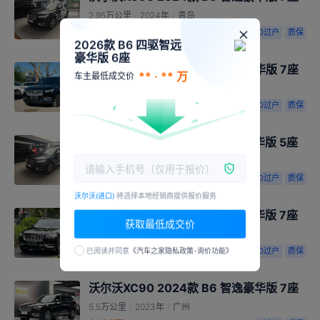
2.95万公里
/
2024年
/
青岛
29.90万
0过户
质保
2026款 B6 四驱智远
豪华版 6座
沃尔沃XC90 2024款 B6 智逸豪华版 7座
** · ** 万
车主最低成交价
3.9万公里
/
2024年
/
北京
29.80万
0过户
质保
沃尔沃XC90 2024款 B5 智行豪华版 5座
3万公里
/
2024年
/
青岛
25.30万
0过户
质保
沃尔沃(进口)
将选择本地经销商提供报价服务
沃尔沃XC90 2024款 B5 智行豪华版 7座
获取最低成交价
4.56万公里
/
2023年
/
深圳
20.98万
0过户
质保
已阅读并同意
《汽车之家隐私政策-询价功能》
沃尔沃XC90 2024款 B6 智逸豪华版 7座
5.5万公里
/
2023年
/
广州