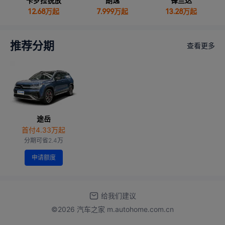
卡罗拉锐放
朗逸
锋兰达
12.68
万起
7.999
万起
13.28
万起
推荐分期
查看更多
途岳
首付4.33万起
分期可省2.4万
申请额度
给我们建议
©2026 汽车之家 m.autohome.com.cn