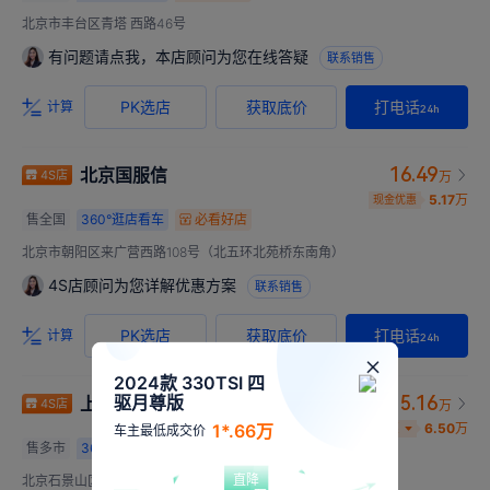
北京市丰台区青塔 西路46号
有问题请点我，本店顾问为您在线答疑
联系销售
PK选店
获取底价
打电话
计算
24h
16.49
北京国服信
4S店
万
5.17
万
现金优惠
售全国
360°
逛店看车
必看好店
北京市朝阳区来广营西路108号（北五环北苑桥东南角）
4S店顾问为您详解优惠方案
联系销售
PK选店
获取底价
打电话
计算
24h
2024款 330TSI 四
驱月尊版
15.16
上汽大众北京真浩泰店
4S店
万
1*.66万
6.50
万
综合优惠
车主最低成交价
售多市
360°
逛店看车
必看好店
直降
北京石景山区古城大街北京国际汽车贸易服务园F区8号