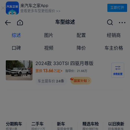
来汽车之家App
立即打开
查看更多车型更低报价 >>
车型综述
综述
图片
配置
经销商
口碑
视频
降价
车主价格
2024款 330TSI 四驱月尊版
13.66
置换
万起
指导价：21.66万
参数配置
图
165
车主提车价
24条
分期购车
二手车
新车
精选车险
以旧换新
低至0息
均价7.2万
享现金优惠
报价领红包
旧车换新车