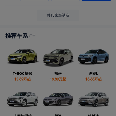
共15家经销商
推荐车系
T-ROC探歌
探岳
途观L
13.89
万起
19.89
万起
18.68
万起