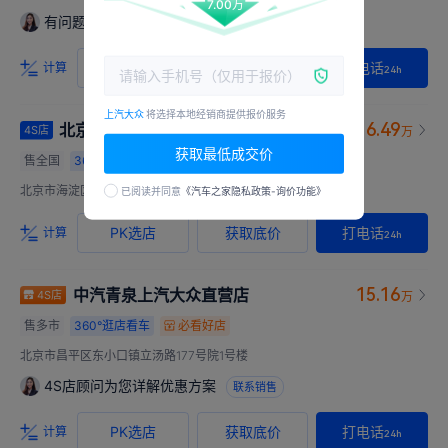
7.00万
有问题请点我，本店顾问为您在线答疑
联系销售
PK选店
获取底价
打电话
计算
24h
上汽大众
将选择本地经销商提供报价服务
16.49
北京迅捷颐和上汽大众
4S店
万
获取最低成交价
售全国
360°
逛店看车
北京市海淀区西苑100号
已阅读并同意
《汽车之家隐私政策-询价功能》
PK选店
获取底价
打电话
计算
24h
15.16
中汽青泉上汽大众直营店
4S店
万
售多市
360°
逛店看车
必看好店
北京市昌平区东小口镇立汤路177号院1号楼
4S店顾问为您详解优惠方案
联系销售
PK选店
获取底价
打电话
计算
24h