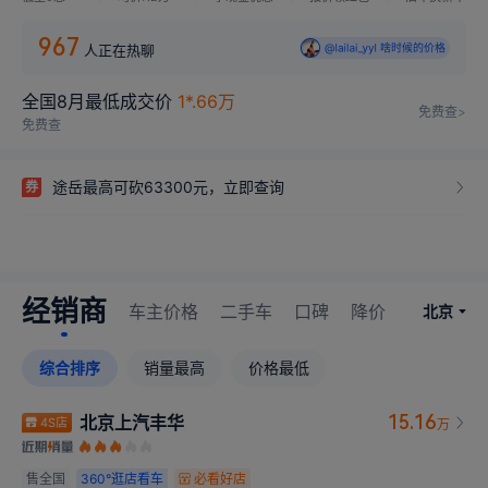
967
人正在热聊
@lailai_yyl 啥时候的价格
@lailai_yyl 恭喜提车
全国8月最低成交价
1*.66万
免费查>
免费查
途岳最高可砍63300元，立即查询
券
经销商
车主价格
二手车
口碑
降价
北京
综合排序
销量最高
价格最低
15.16
北京上汽丰华
4S店
万
售全国
360°
逛店看车
必看好店