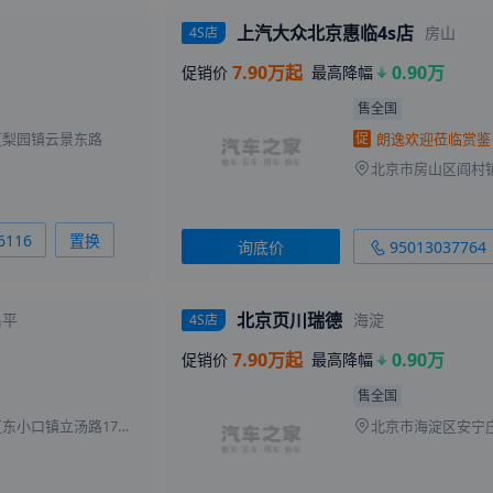
上汽大众北京惠临4s店
房山
4S店
7.90万起
0.90万
促销价
最高降幅
售全国
区梨园镇云景东路
促
6116
置换
询底价
95013037764
北京页川瑞德
昌平
海淀
4S店
7.90万起
0.90万
促销价
最高降幅
售全国
北京市昌平区东小口镇立汤路177号院1号楼
北京市海淀区安宁庄