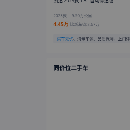
朗逸 2023款 1.5L 自动得逸版
2023款
9.50万公里
4.45
万
比新车省:
8.67
万
买车无忧
、
海量车源、品质保障、上门评
同价位二手车