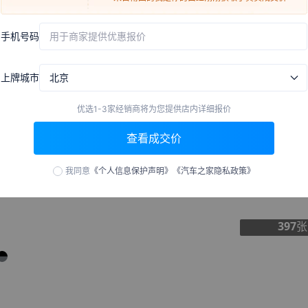
年纪
低首付
1.76万
2933元
x
24期
来自
韶关
的
Beautiful
刚刚获取了真实成交价
手机号码
用于商家提供优惠报价
来自
四平
的
精神分裂病人
刚刚获取了真实成交价
来自
贺州
的
孤心
刚刚获取了真实成交价
低月供
6.16万
495元
x
60期
上牌城市
北京
来自
曲靖
的
喜遇你.
刚刚获取了真实成交价
来自
大庆
的
四字情书是他
刚刚获取了真实成交价
优选1-3家经销商将为您提供店内详细报价
来自
烟台
的
天降神白虎狐
刚刚获取了真实成交价
查看成交价
来自
新乡
的
Figure
刚刚获取了真实成交价
外观
中控
座
来自
新余
的
生活有你才幸福
刚刚获取了真实成交价
我同意
《个人信息保护声明》
《汽车之家隐私政策》
来自
迪庆
的
最好的那个朋友
刚刚获取了真实成交价
来自
宁德
的
千行泪
刚刚获取了真实成交价
397
张
来自
阿勒泰
的
雨中摇曳的荷
刚刚获取了真实成交价
来自
孝感
的
神奇心理测试
刚刚获取了真实成交价
来自
济南
的
冰糖葫芦很甜
刚刚获取了真实成交价
来自
琼海
的
越努力越幸运
刚刚获取了真实成交价
来自
长沙
的
Tomorrow
刚刚获取了真实成交价