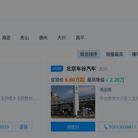
海淀
房山
通州
大兴
昌平
综合排序
销量最高
裸
北京车谷汽车
大兴
4S店
6.60万起
2.20万
促销价
最高降幅
售全国
北京市朝阳区王四营乡王四营村339号
8929
置换
询底价
95013038811