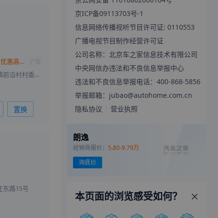
京ICP备09113703号-1
信息网络传播视听节目许可证: 0110553
广播电视节目制作经营许可证
公司名称：北京车之家信息技术有限公司
朗逸欢迎莅临赏鉴 优惠高达4.6万
广告
中央网信办违法和不良信息举报中心
北京市房山区阎村镇前沿村村委会南88米（房山区澎湃汽车公园内东北角）上汽大众 北京惠临
违法和不良信息举报电话：400-868-5856
举报邮箱：jubao@autohome.com.cn
隐私协议
营业执照
置换
朗逸
经销商报价：
5.80-9.79万
询底价
东路15号
本页面的浏览感受如何？