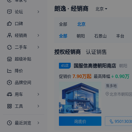
朗逸
· 经销商
北京
论坛
口碑
全部
北京
经销商
全部
朝阳
石景山
丰台
二手车
授权经销商
认证销售
超级补贴
国服信高德朝阳南店
朝阳
4S店
降价
7.90万起
0.90万
促销价
最高降幅
品牌空间
售多地
用车
工具
询底价
9501303
最近浏览