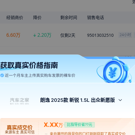
经销商价
降价
剩余时间
销售电话
6.60
万
2.20
万
仅剩
2
天
95013032510
24小时
7.10
万
1.70
万
仅剩
1
天
95013089608
24小时
来自
琼海
的
越努力越幸运
刚刚获取了真实成交价
7.10
万
1.70
万
仅剩
1
天
95013042432
24小时
来自
长沙
的
Tomorrow
刚刚获取了真实成交价
来自
汉中
的
coward
刚刚获取了真实成交价
朗逸 2025款 新锐 1.5L 出众新愿版
来自
黄石
的
那个她在哪里
刚刚获取了真实成交价
多种分期方案任您选
来自
钦州
的
有气质的妹纸
刚刚获取了真实成交价
X.XX
金融方案
首付
月供
万
比指导价省??元
来自
莆田
的
我是你的口红
刚刚获取了真实成交价
来源车主 真实可信
来自
吐鲁番
的
不适合说爱的
刚刚获取了真实成交价