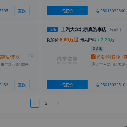
5595
置换
询底价
95013032640
上汽大众北京真浩泰店
石景山
4S店
6.60万起
2.20万
促销价
最高降幅
售多地
朗逸店内优惠高达5万 欢迎垂询
促
广告
北京市朝阳区来广营西路108号（北五环北苑桥东南角）
2432
置换
询底价
95013032510
1
2