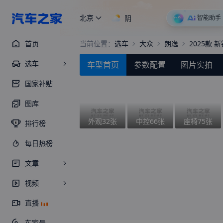
北京
阴
智能助手
首页
当前位置：
选车
大众
朗逸
2025款 新
选车
车型首页
参数配置
图片实拍
国家补贴
图库
外观
32
张
中控
66
张
座椅
75
张
排行榜
每日热榜
文章
视频
直播
车家号