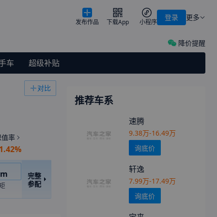
登录
更多
发布作品
下载App
小程序
降价提醒
手车
超级补贴
对比
推荐车系
速腾
9.38万-16.49万
保值率
询底价
1.42%
轩逸
车
.m
完整
7.99万-17.49万
参配
矩
询底价