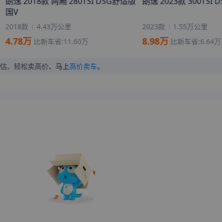
朗逸 2018款 两厢 280TSI DSG舒适版
朗逸 2023款 300TS
来自
宁德
的
千行泪
刚刚获取了真实成交价
国V
来自
阿勒泰
的
雨中摇曳的荷
刚刚获取了真实成交价
2018款
4.43万公里
2023款
1.55万公里
来自
孝感
的
神奇心理测试
刚刚获取了真实成交价
4.78
万
8.98
万
比新车省:
11.60
万
比新车省:
6.64
万
来自
济南
的
冰糖葫芦很甜
刚刚获取了真实成交价
来自
琼海
的
越努力越幸运
刚刚获取了真实成交价
估、轻松卖高价
、马上
高价卖车
。