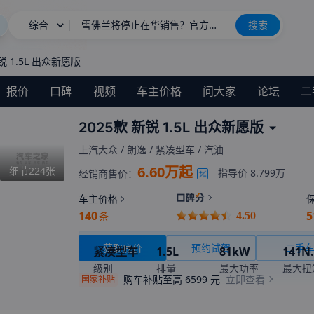
综合
雪佛兰将停止在华销售？官方回应
搜索
长城H10
新车上市
锐 1.5L 出众新愿版
报价
口碑
视频
车主价格
问大家
论坛
二
2025款 新锐 1.5L 出众新愿版
上汽大众
/
朗逸
/
紧凑型车
/
汽油
6.60万起
细节
224
张
指导价
8.799万
经销商售价：
车主价格
140
5
条
4.50
获取底价
预约试驾
二手
紧凑型车
1.5L
81kW
141N
级别
排量
最大功率
最大扭
购车补贴至高
6599
元
立即查看
国家补贴
6挡手自一体
暂无
国VI
变速箱
综合油耗(工信部)
环保标准