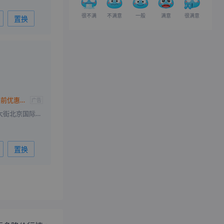
很不满
不满意
一般
满意
很满意
置换
朗逸让利促销中 目前优惠高达5.51万元
广告
北京石景山区古城大街北京国际汽车贸易服务园F区8号
置换