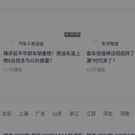
来自
汉中
的
coward
刚刚获取了真实成交价
来自
黄石
的
那个她在哪里
刚刚获取了真实成交价
来自
钦州
的
有气质的妹纸
刚刚获取了真实成交价
05:49
来自
莆田
的
我是你的口红
刚刚获取了真实成交价
汽车人有话说
车市物语
来自
吐鲁番
的
不适合说爱的
刚刚获取了真实成交价
年纪
辣评前半年轿车销量榜！燃油车虽上
豪车保值神话彻底碎了
来自
韶关
的
Beautiful
刚刚获取了真实成交价
榜6台但多为以价换量？
漏”时代来了？
来自
四平
的
精神分裂病人
刚刚获取了真实成交价
1.1万
播放
4.2万
播放
来自
贺州
的
孤心
刚刚获取了真实成交价
来自
曲靖
的
喜遇你.
刚刚获取了真实成交价
来自
大庆
的
四字情书是他
刚刚获取了真实成交价
来自
烟台
的
天降神白虎狐
刚刚获取了真实成交价
来自
新乡
的
Figure
刚刚获取了真实成交价
北京
上海
广东
山东
浙江
江苏
河北
河南
来自
新余
的
生活有你才幸福
刚刚获取了真实成交价
来自
迪庆
的
最好的那个朋友
刚刚获取了真实成交价