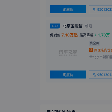
询底价
9501303
北京国服信
朝阳
4S店
7.10万起
1.70万
促销价
最高降幅
售全国
促
询底价
9501304