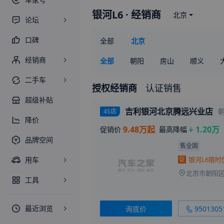
银河L6
· 经销商
北京
论坛
口碑
全部
北京
经销商
全部
朝阳
房山
顺义
二手车
授权经销商
认证销售
超级补贴
吉利银河北京腾远兴业店
4S店
降价
9.48万起
1.20万
促销价
最高降幅
品牌空间
售全国
用车
促
北京市朝阳区
工具
最近浏览
询底价
9501305