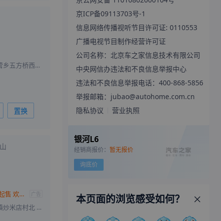
京ICP备09113703号-1
信息网络传播视听节目许可证: 0110553
广播电视节目制作经营许可证
公司名称：北京车之家信息技术有限公司
北京市朝阳区王四营乡五方桥西南角北京方润物业E2区一层25、27、29、31、荪翌特 憬45号、E3区一层经、
中央网信办违法和不良信息举报中心
违法和不良信息举报电话：400-868-5856
举报邮箱：jubao@autohome.com.cn
隐私协议
营业执照
置换
银河L6
山
经销商报价：
暂无报价
询底价
购银河L6现6.78万起售 欢迎到店垂询
广告
本页面的浏览感受如何？
北京市房山区阎村镇炒米店村北 一层2号