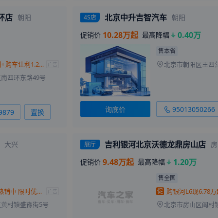
环店
北京中升吉智汽车
朝阳
朝阳
4S店
10.28万起
0.40万
促销价
最高降幅
售本省
银河L6热销中 购车让利1.2万元
广告
南四环东路49号
询底价
95013050266
9879
置换
吉利银河北京沃德龙鼎房山店
大兴
房
展厅
9.48万起
1.20万
促销价
最高降幅
售全国
银河L6全系热销中 限时优惠高达1.2万
促
广告
黄村镇盛豫街5号