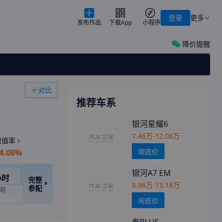
登录
更多
发布作品
下载App
小程序
降价提醒
对比
推荐车系
银河星耀6
7.48万-12.08万
保值率
询底价
4.08%
银河A7 EM
车
小时
完整
8.98万-13.18万
参配
间
询底价