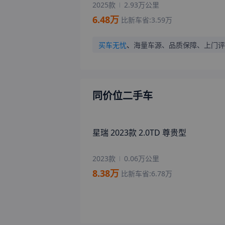
2025款
2.93万公里
6.48
万
比新车省:
3.59
万
买车无忧
、
海量车源、品质保障、上门评
同价位二手车
星瑞 2023款 2.0TD 尊贵型
2023款
0.06万公里
8.38
万
比新车省:
6.78
万