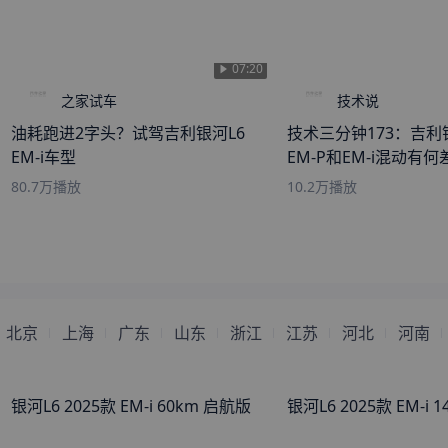
来自
驻马店
的
萝莉界扛把子
刚刚获取了真实成交价
来自
张掖
的
千行泪
刚刚获取了真实成交价
来自
文山
的
Mole
刚刚获取了真实成交价
07:20
来自
鄂州
的
易家维源凯千
刚刚获取了真实成交价
之家试车
技术说
来自
白山
的
阳光下的微笑
刚刚获取了真实成交价
油耗跑进2字头？试驾吉利银河L6
技术三分钟173：吉
来自
平凉
的
你好你好你好
刚刚获取了真实成交价
EM-i车型
EM-P和EM-i混动有
来自
三亚
的
恰逢时光如城
刚刚获取了真实成交价
80.7万
播放
10.2万
播放
来自
漯河
的
柠檬味的少女
刚刚获取了真实成交价
来自
泰安
的
温故
刚刚获取了真实成交价
来自
潜江
的
Lolita
刚刚获取了真实成交价
来自
萍乡
的
海豚湾转角
刚刚获取了真实成交价
北京
上海
广东
山东
浙江
江苏
河北
河南
来自
黔西南
的
萌萌哒小公举
刚刚获取了真实成交价
来自
石河子
的
一世苏渃瘾
刚刚获取了真实成交价
来自
襄阳
的
丶失恋的感觉
刚刚获取了真实成交价
银河L6 2025款 EM-i 60km 启航版
银河L6 2025款 EM-i 
来自
庆阳
的
谢酥娜爱汉盛
刚刚获取了真实成交价