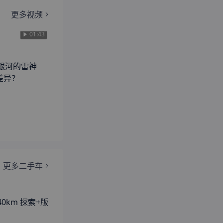
更多视频
01:43
利银河的雷神
何差异？
更多二手车
140km 探索+版