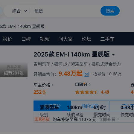
综合
星愿
搜索
尊界MPV上市售64.8万起
25款 EM-i 140km 星舰版
长城H10
新车上市
报价
口碑
视频
问大家
论坛
二手车
2025款 EM-i 140km 星舰版
吉利汽车
/
银河L6
/
紧凑型车
/
插电式混合动力
9.48万起
细节
281
张
指导价
10.68万
经销商售价：
车主价格
252
4
条
4.49
获取底价
预约试驾
二手
紧凑型车
140km
6小时
0.33
级别
续航里程
慢充时间
快充时
购车补贴至高
11376
元
立即查看
国家补贴
插电式混合动力
国VI
能源类型
环保标准