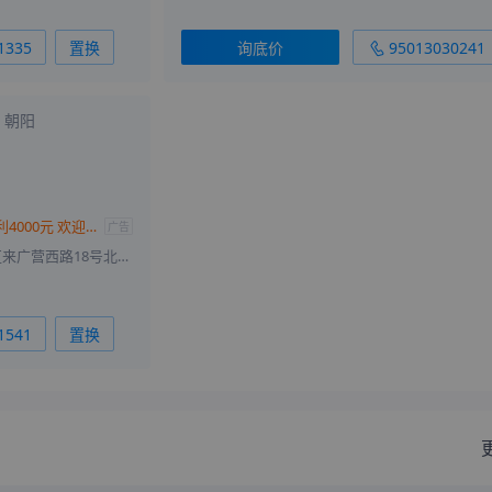
1335
置换
询底价
95013030241
朝阳
购银河L6让利4000元 欢迎莅临赏鉴
广告
北京市朝阳区来广营西路18号北侧一层101室
1541
置换