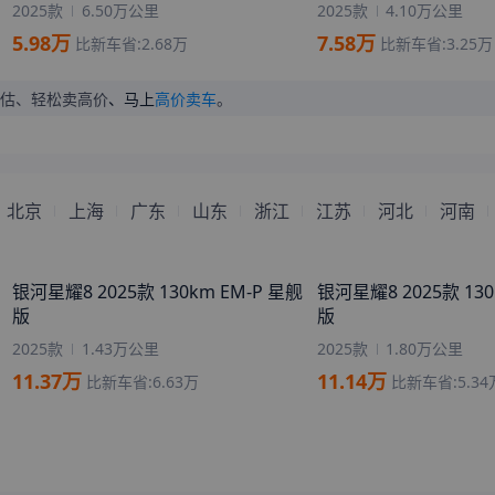
来自
大兴安岭
的
孙宏亮的妈
刚刚获取了真实成交价
2025款
6.50万公里
2025款
4.10万公里
妈
来自
温州
的
夜晚的灯火
刚刚获取了真实成交价
5.98
万
7.58
万
比新车省:
2.68
万
比新车省:
3.25
万
来自
黔南
的
月光下的你我
刚刚获取了真实成交价
估、轻松卖高价
、马上
高价卖车
。
来自
海东
的
爱在夜里翻墙
刚刚获取了真实成交价
来自
金华
的
我为你画地为牢
刚刚获取了真实成交价
来自
驻马店
的
萝莉界扛把子
刚刚获取了真实成交价
北京
上海
广东
山东
浙江
江苏
河北
河南
银河星耀8 2025款 130km EM-P 星舰
银河星耀8 2025款 130
版
版
2025款
1.43万公里
2025款
1.80万公里
11.37
万
11.14
万
比新车省:
6.63
万
比新车省:
5.34