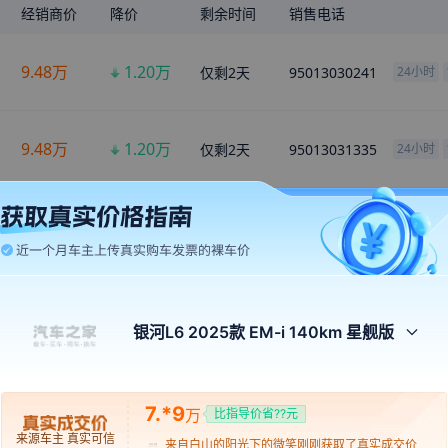
经销商价
降价
剩余时间
销售电话
9.48
万
1.20
万
仅剩
2
天
95013030241
24小时
9.48
万
1.20
万
仅剩
2
天
95013031335
24小时
9.48
万
1.20
万
仅剩
1
天
95013051672
24小时
来自
驻马店
的
萝莉界扛把子
刚刚获取了真实成交价
多种分期方案任您选
来自
张掖
的
千行泪
刚刚获取了真实成交价
银河L6 2025款 EM-i 140km 星舰版
来自
文山
的
Mole
刚刚获取了真实成交价
金融方案
首付
月供
来自
鄂州
的
易家维源凯千
刚刚获取了真实成交价
7.*9
万
比指导价省??元
来自
白山
的
阳光下的微笑
刚刚获取了真实成交价
低首付
3.2万
6378元
x
12期
来源车主 真实可信
来自
平凉
的
你好你好你好
刚刚获取了真实成交价