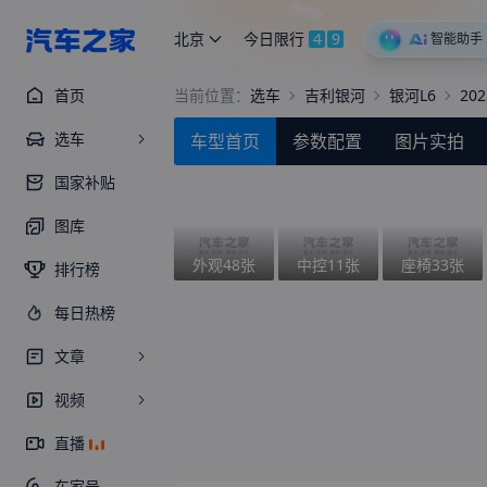
北京
今日限行
4
9
智能助手
首页
当前位置：
选车
吉利银河
银河L6
20
选车
车型首页
参数配置
图片实拍
国家补贴
图库
外观
48
张
中控
11
张
座椅
33
张
排行榜
每日热榜
文章
视频
直播
车家号