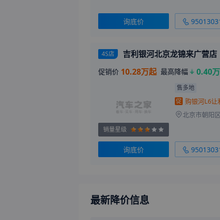
询底价
9501303
吉利银河北京龙锦来广营店
4S店
10.28万起
0.40万
促销价
最高降幅
售多地
促
销量星级
询底价
9501303
最新降价信息