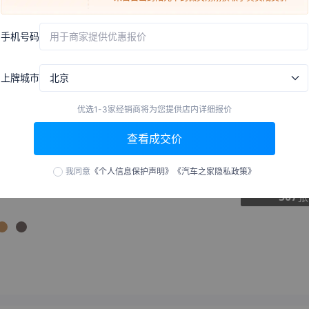
来自
三亚
的
恰逢时光如城
刚刚获取了真实成交价
手机号码
用于商家提供优惠报价
低月供
7.48万
601元
来自
漯河
的
柠檬味的少女
刚刚获取了真实成交价
x
60期
来自
泰安
的
温故
刚刚获取了真实成交价
上牌城市
北京
来自
潜江
的
Lolita
刚刚获取了真实成交价
来自
萍乡
的
海豚湾转角
刚刚获取了真实成交价
优选1-3家经销商将为您提供店内详细报价
外观
中控
座
来自
黔西南
的
萌萌哒小公举
刚刚获取了真实成交价
查看成交价
来自
石河子
的
一世苏渃瘾
刚刚获取了真实成交价
来自
襄阳
的
丶失恋的感觉
刚刚获取了真实成交价
我同意
《个人信息保护声明》
《汽车之家隐私政策》
来自
庆阳
的
谢酥娜爱汉盛
刚刚获取了真实成交价
507
张
来自
大兴安岭
的
孙宏亮的妈
刚刚获取了真实成交价
妈
来自
温州
的
夜晚的灯火
刚刚获取了真实成交价
来自
黔南
的
月光下的你我
刚刚获取了真实成交价
来自
海东
的
爱在夜里翻墙
刚刚获取了真实成交价
来自
金华
的
我为你画地为牢
刚刚获取了真实成交价