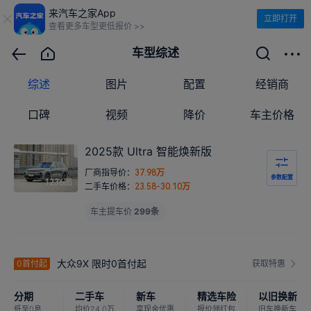
来汽车之家App
立即打开
查看更多车型更低报价 >>
车型综述
综述
图片
配置
经销商
口碑
视频
降价
车主价格
2025款 Ultra 智能焕新版
厂商指导价：
万
37.98
参数配置
图
1236
二手车价格：
万
23.58-30.10
车主提车价
299条
大众9X 限时0首付起
0首付起
获取特惠
分期
二手车
新车
精选车险
以旧换新
低至0息
均价24.0万
享现金优惠
报价领红包
旧车换新车