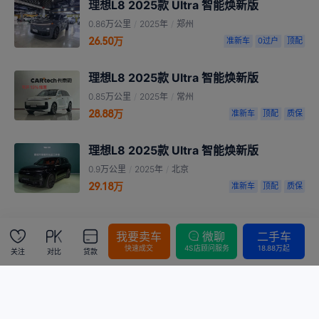
理想L8 2025款 Ultra 智能焕新版
0.86万公里
/
2025年
/
郑州
26.50万
准新车
0过户
顶配
理想L8 2025款 Ultra 智能焕新版
0.85万公里
/
2025年
/
常州
28.88万
准新车
顶配
质保
理想L8 2025款 Ultra 智能焕新版
0.9万公里
/
2025年
/
北京
29.18万
准新车
顶配
质保
我要卖车
微聊
二手车
快速成交
4S店顾问服务
18.88万起
关注
对比
贷款