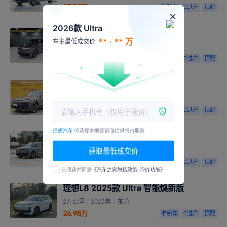
27.98万
准新车
0过户
顶配
2026款 Ultra
理想L8 2025款 Ultra 智能焕新版
** · ** 万
车主最低成交价
0.94万公里
/
2025年
/
郑州
27.90万
准新车
0过户
顶配
理想L8 2025款 Ultra 智能焕新版
0.9万公里
/
2025年
/
北京
28.80万
准新车
0过户
顶配
理想汽车
将选择本地经销商提供报价服务
理想L8 2025款 Ultra 智能焕新版
0.7万公里
/
2025年
/
杭州
获取最低成交价
27.98万
准新车
0过户
顶配
已阅读并同意
《汽车之家隐私政策-询价功能》
理想L8 2025款 Ultra 智能焕新版
2万公里
/
2025年
/
东莞
26.98万
准新车
0过户
顶配