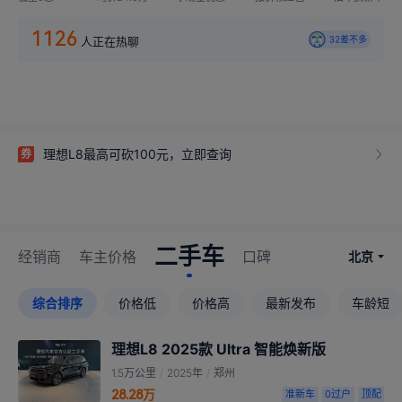
1126
人正在热聊
32差不多
怎么敢啊，定价42.98w
理想L8最高可砍100元，立即查询
券
二手车
经销商
车主价格
口碑
北京
综合排序
价格低
价格高
最新发布
车龄短
理想L8 2025款 Ultra 智能焕新版
1.5万公里
/
2025年
/
郑州
28.28万
准新车
0过户
顶配