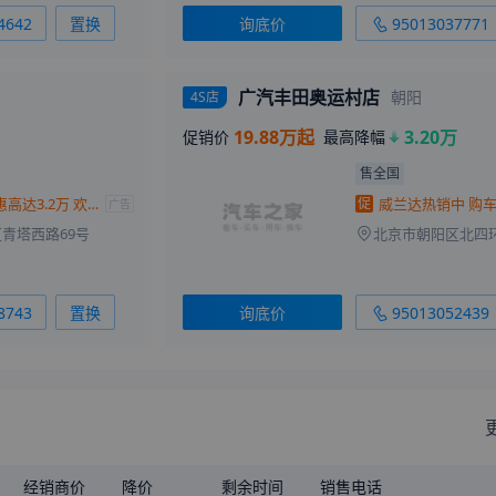
4642
置换
询底价
95013037771
广汽丰田奥运村店
朝阳
4S店
19.88万起
3.20万
促销价
最高降幅
售全国
购威兰达优惠高达3.2万 欢迎到店品鉴
促
广告
青塔西路69号
8743
置换
询底价
95013052439
经销商价
降价
剩余时间
销售电话