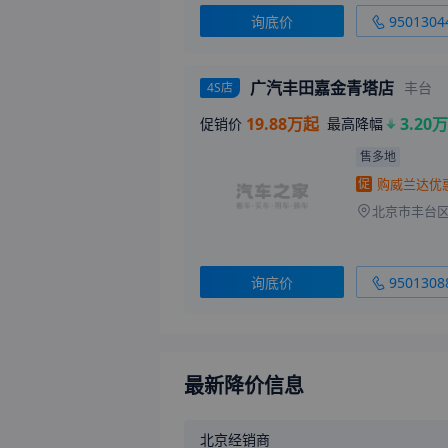
询底价
9501304
广汽丰田嘉金青塔店
丰台
4S店
19.88万起
3.20万
促销价
最高降幅
售多地
促
北京市丰台区
询底价
9501308
最新降价信息
北京
经销商