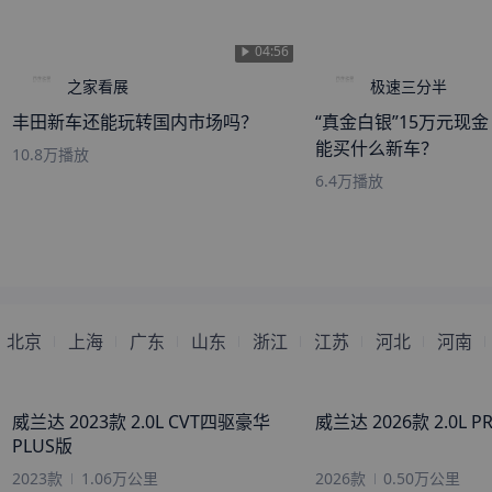
来自
七台河
的
Drinktowind
刚刚获取了真实成交价
04:56
来自
兴安盟
的
朝云暮雨
刚刚获取了真实成交价
之家看展
极速三分半
来自
防城港
的
孤影
刚刚获取了真实成交价
丰田新车还能玩转国内市场吗？
“真金白银”15万元现
来自
巴彦淖尔
的
卖萌都主卖
刚刚获取了真实成交价
能买什么新车？
妹纸
10.8万
播放
来自
南阳
的
万事皆有佛缘
刚刚获取了真实成交价
6.4万
播放
来自
绵阳
的
一人一马踏红尘
刚刚获取了真实成交价
来自
定安
的
感匆谮杉廖谕
刚刚获取了真实成交价
来自
鄂州
的
凡是怕麻烦的
刚刚获取了真实成交价
来自
太原
的
云在青山月在天
刚刚获取了真实成交价
来自
南平
的
秦时明月颖人心
刚刚获取了真实成交价
北京
上海
广东
山东
浙江
江苏
河北
河南
来自
晋中
的
梦如烟云
刚刚获取了真实成交价
来自
宜昌
的
治愈系乡霸
刚刚获取了真实成交价
威兰达 2023款 2.0L CVT四驱豪华
威兰达 2026款 2.0L P
来自
衡阳
的
Beauty
刚刚获取了真实成交价
PLUS版
2023款
1.06万公里
2026款
0.50万公里