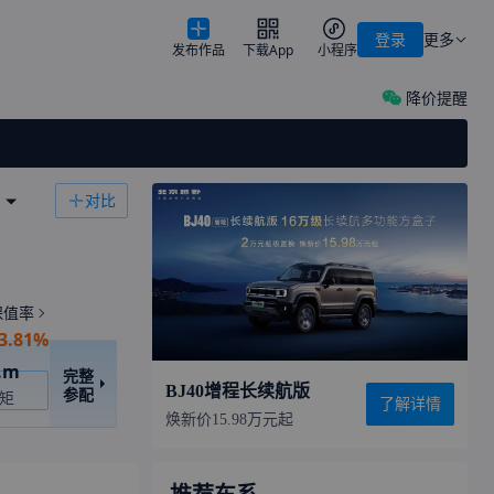
登录
更多
发布作品
下载App
小程序
降价提醒
对比
保值率
3.81%
.m
完整
车
BJ40增程长续航版
参配
矩
了解详情
焕新价15.98万元起