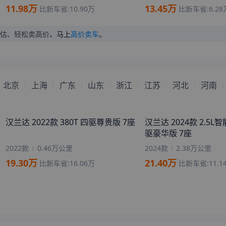
11.98
万
13.45
万
比新车省:
10.90
万
比新车省:
6.28
估、轻松卖高价
、马上
高价卖车
。
北京
上海
广东
山东
浙江
江苏
河北
河南
汉兰达 2022款 380T 四驱尊贵版 7座
汉兰达 2024款 2.5
驱豪华版 7座
2022款
0.46万公里
2024款
2.38万公里
19.30
万
21.40
万
比新车省:
16.06
万
比新车省:
11.1