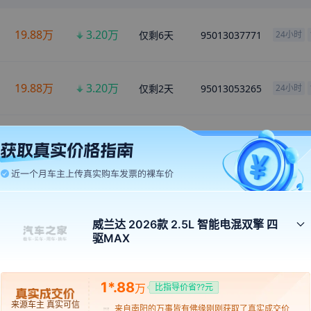
19.88
万
3.20
万
仅剩
6
天
95013037771
24小时
来自
衡阳
的
Beauty
刚刚获取了真实成交价
来自
日照
的
Pure
刚刚获取了真实成交价
19.88
万
3.20
万
仅剩
2
天
95013053265
24小时
来自
荆门
的
巧手专业织补
刚刚获取了真实成交价
来自
庆阳
的
颜欢
刚刚获取了真实成交价
19.88
万
3.20
万
仅剩
1
天
95013055017
24小时
来自
大理
的
我林航我最可爱
刚刚获取了真实成交价
来自
阜新
的
玄奘之路翰林
刚刚获取了真实成交价
来自
清远
的
無病呻吟
刚刚获取了真实成交价
多种分期方案任您选
来自
昌江
的
那年花開玥佂園
刚刚获取了真实成交价
威兰达 2026款 2.5L 智能电混双擎 四
来自
七台河
的
Drinktowind
刚刚获取了真实成交价
驱MAX
金融方案
首付
月供
来自
兴安盟
的
朝云暮雨
刚刚获取了真实成交价
来自
防城港
的
孤影
刚刚获取了真实成交价
低首付
4.62万
3922元
x
60期
1*.88
万
比指导价省??元
来自
巴彦淖尔
的
卖萌都主卖
刚刚获取了真实成交价
妹纸
来源车主 真实可信
来自
南阳
的
万事皆有佛缘
刚刚获取了真实成交价