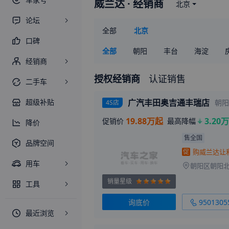
威兰达
· 经销商
北京
论坛
全部
北京
口碑
全部
朝阳
丰台
海淀
经销商
授权经销商
认证销售
二手车
超级补贴
广汽丰田奥吉通丰瑞店
朝阳
4S店
19.88万起
3.20万
促销价
最高降幅
降价
售全国
品牌空间
促
用车
朝阳区朝阳
销量星级
工具
询底价
9501305
最近浏览