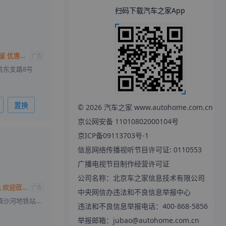
扫码下载汽车之家App
威兰达欢迎莅临赏鉴 优惠高达3.2万
广告
信东支路8号
置换
©
2026
汽车之家 www.autohome.com.cn
京公网安备 11010802000104号
京ICP备09113703号-1
信息网络传播视听节目许可证: 0110553
广播电视节目制作经营许可证
公司名称：北京车之家信息技术有限公司
威兰达优惠3.2万元 欢迎莅临赏鉴
广告
中央网信办违法和不良信息举报中心
北京市昌平区沙河镇沙河地铁站向北300米
违法和不良信息举报电话：400-868-5856
举报邮箱：jubao@autohome.com.cn