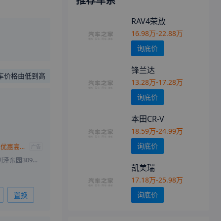
推荐车系
RAV4荣放
16.98万-22.88万
询底价
锋兰达
车价格由低到高
13.28万-17.28万
询底价
本田CR-V
18.59万-24.99万
询底价
威兰达热销中 购车优惠高达3.2万元
广告
北京市朝阳区望京利泽东园309号（北五环，朝阳区望京2A出口）
凯美瑞
17.18万-25.98万
询底价
置换