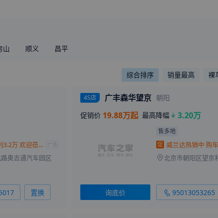
房山
顺义
昌平
综合排序
销量最高
裸
广丰森华望京
朝阳
4S店
19.88万起
3.20万
促销价
最高降幅
售多地
购威兰达让利3.2万 欢迎莅临赏鉴
促
广告
北路奥吉通汽车园区
5017
置换
询底价
95013053265