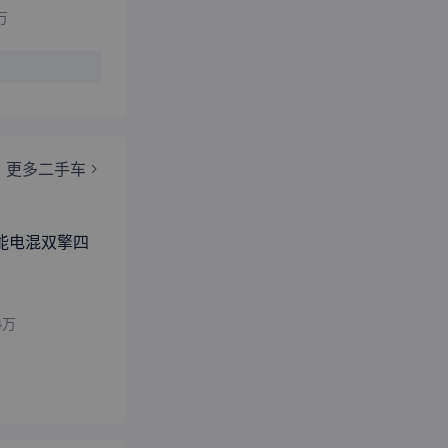
万
更多二手车
L智能电混双擎四
4
万