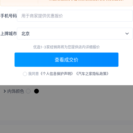
来自
绵阳
的
一人一马踏红尘
刚刚获取了真实成交价
低月供
16.16万
1299元
x
60期
手机号码
用于商家提供优惠报价
来自
定安
的
感匆谮杉廖谕
刚刚获取了真实成交价
来自
鄂州
的
凡是怕麻烦的
刚刚获取了真实成交价
上牌城市
北京
来自
太原
的
云在青山月在天
刚刚获取了真实成交价
来自
南平
的
秦时明月颖人心
刚刚获取了真实成交价
外观
中控
座
优选1-3家经销商将为您提供店内详细报价
来自
晋中
的
梦如烟云
刚刚获取了真实成交价
查看成交价
来自
宜昌
的
治愈系乡霸
刚刚获取了真实成交价
来自
衡阳
的
Beauty
刚刚获取了真实成交价
我同意
《个人信息保护声明》
《汽车之家隐私政策》
524
张
来自
日照
的
Pure
刚刚获取了真实成交价
来自
荆门
的
巧手专业织补
刚刚获取了真实成交价
内饰颜色
来自
庆阳
的
颜欢
刚刚获取了真实成交价
来自
大理
的
我林航我最可爱
刚刚获取了真实成交价
来自
阜新
的
玄奘之路翰林
刚刚获取了真实成交价
来自
清远
的
無病呻吟
刚刚获取了真实成交价
来自
昌江
的
那年花開玥佂園
刚刚获取了真实成交价