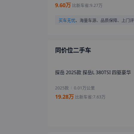
9.60
万
比新车省:
9.27
万
买车无忧
、
海量车源、品质保障、上门评
同价位二手车
探岳 2025款 探岳L 380TSI 四驱豪华
2025款
0.01万公里
19.28
万
比新车省:
7.63
万