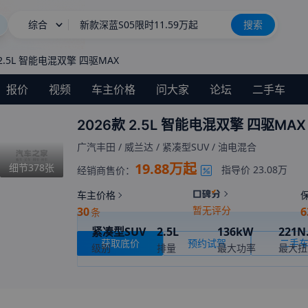
综合
新款深蓝S05限时11.59万起
搜索
星愿
 2.5L 智能电混双擎 四驱MAX
BBA降价也卖不动
报价
视频
车主价格
问大家
论坛
二手车
长城H10
新车上市
2026款 2.5L 智能电混双擎 四驱MAX
广汽丰田
/
威兰达
/
紧凑型SUV
/
油电混合
19.88万起
细节
378
张
指导价
23.08万
经销商售价：
车主价格
暂无评分
30
6
条
紧凑型SUV
2.5L
136kW
221N
获取底价
预约试驾
二手
级别
排量
最大功率
最大扭
E-CVT无级变速
暂无
国VI
变速箱
综合油耗(工信部)
环保标准