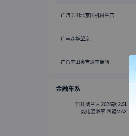
广汽丰田北京国机昌平店
广丰森华望京
广汽丰田奥吉通丰瑞店
金融车系
丰田 威兰达 2026款 2.5L 智
能电混双擎 四驱MAX