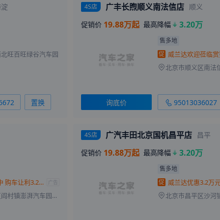
广丰长煦顺义南法信店
海淀
顺义
4S店
19.88万起
3.20万
促销价
最高降幅
售多地
西北旺百旺绿谷汽车园
促
北京市顺义区南法
6672
置换
询底价
95013036027
广汽丰田北京国机昌平店
昌平
4S店
19.88万起
3.20万
促销价
最高降幅
售多地
威兰达热销中 购车让利3.2万元
促
广告
北京市房山区阎村镇澎湃汽车园（大南郊汽配城旁）