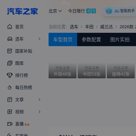
北京
多云
智能助手
首页
当前位置：
选车
丰田
威兰达
2026款
选车
车型首页
参数配置
图片实拍
国家补贴
图库
外观
48
张
中控
53
张
座椅
42
张
排行榜
每日热榜
文章
视频
直播
车家号