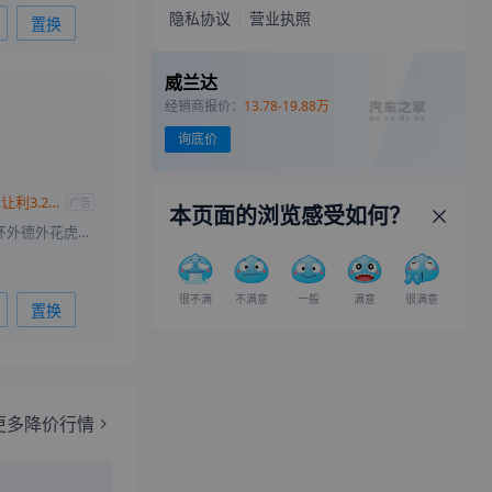
隐私协议
营业执照
置换
威兰达
经销商报价：
13.78-19.88万
询底价
威兰达热销中 购车让利3.2万元
广告
本页面的浏览感受如何？
北京市朝阳区北四环外德外花虎沟20-1号
很不满
不满意
一般
满意
很满意
置换
更多降价行情