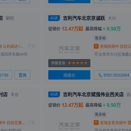
店
吉利汽车北京京诚跃
朝阳
大兴
4S店
12.47万起
0.50万
促销价
最高降幅
售多地
星瑞欢迎垂询 让利高达1万元
促
广告
南四环东路49号
北京市大兴区海鑫北
销量星级
0736
置换
询底价
95013032064
村店
吉利汽车北京斌强伟业西关店
丰台
昌
4S店
12.47万起
0.50万
促销价
最高降幅
售多地
星瑞让利促销中 目前优惠高达1万元
促
广告
张仪村甲7号