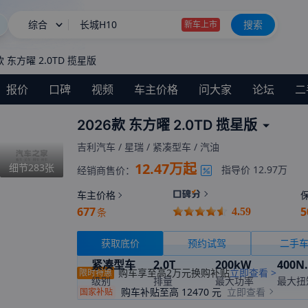
综合
长城H10
搜索
新车上市
新款深蓝S05限时11.59万起
款 东方曜 2.0TD 揽星版
星愿
报价
口碑
视频
车主价格
问大家
论坛
二
BBA降价也卖不动
2026款 东方曜 2.0TD 揽星版
长城H10
新车上市
吉利汽车
/
星瑞
/
紧凑型车
/
汽油
12.47万起
细节
283
张
指导价
12.97万
经销商售价：
车主价格
677
5
条
4.59
获取底价
预约试驾
二手
紧凑型车
2.0T
200kW
400N
购车享至高2万元换购补贴
立即查看 >
限时特惠
级别
排量
最大功率
最大扭
购车补贴至高
12470
元
立即查看
国家补贴
8挡手自一体
暂无
国VI