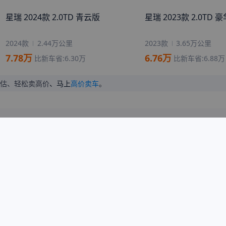
星瑞 2024款 2.0TD 青云版
星瑞 2023款 2.0TD 
2024款
2.44万公里
2023款
3.65万公里
7.78
万
6.76
万
比新车省:
6.30
万
比新车省:
6.88
万
估、轻松卖高价
、马上
高价卖车
。
北京
上海
广东
山东
浙江
江苏
河北
河南
速腾 2026款 改款 3000万辆甄选款
速腾 2026款 L 300TS
300TSI DSG 超越版
2026款
0.01万公里
2026款
0.01万公里
10.18
万
12.08
万
比新车省:
3.81
万
比新车省:
5.17