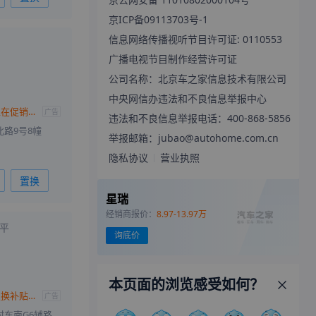
京ICP备09113703号-1
信息网络传播视听节目许可证: 0110553
广播电视节目制作经营许可证
公司名称：北京车之家信息技术有限公司
中央网信办违法和不良信息举报中心
星瑞热销中 目前正在促销中欢迎赏鉴
广告
违法和不良信息举报电话：400-868-5856
路9号8幢
举报邮箱：jubao@autohome.com.cn
隐私协议
营业执照
置换
星瑞
经销商报价：
8.97-13.97万
平
询底价
本页面的浏览感受如何？
星瑞全系热销中 置换补贴至高2万元
广告
北京市昌平区邓庄村东南G6辅路南侧展厅