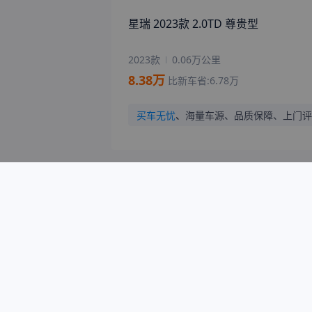
星瑞 2023款 2.0TD 尊贵型
2023款
0.06万公里
8.38
万
比新车省:
6.78
万
买车无忧
、
海量车源、品质保障、上门评
同价位二手车
凯美瑞 2021款 2.5G 豪华版
2021款
6.00万公里
10.80
万
比新车省:
13.06
万