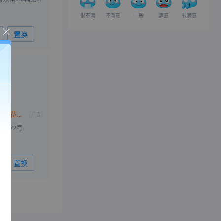
很不满
不满意
一般
满意
很满意
置换
星瑞优惠高达1万 欢迎莅临赏鉴
广告
路72号
置换