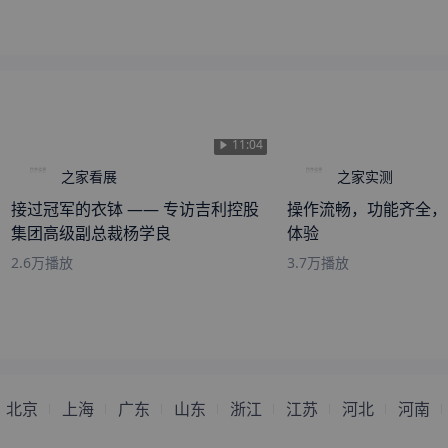
来自
大连
的
萌萌哒小公举
刚刚获取了真实成交价
来自
宁波
的
日落说再见
刚刚获取了真实成交价
来自
伊犁
的
可爱的小猫咪
刚刚获取了真实成交价
来自
昭通
的
雾里看小花
刚刚获取了真实成交价
11:04
之家看展
之家实测
接过冠军的衣钵 —— 专访吉利控股
操作流畅，功能齐全，
集团高级副总裁杨学良
体验
2.6万
播放
3.7万
播放
北京
上海
广东
山东
浙江
江苏
河北
河南