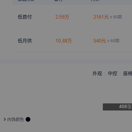
来自
桂林
的
大佬的二十
刚刚获取了真实成交价
来自
兰州
的
Thewindlosthis
刚刚获取了真实成交价
低首付
2.59万
2161元
x
60期
eyes
来自
西安
的
眼底星河荡漾
刚刚获取了真实成交价
来自
白山
的
离别渲染成伤
刚刚获取了真实成交价
来自
台州
的
desire
刚刚获取了真实成交价
低月供
10.38万
540元
x
60期
来自
周口
的
肉嘟嘟的林梓
刚刚获取了真实成交价
来自
九江
的
空绷诼裂写咆
刚刚获取了真实成交价
来自
昆明
的
嘴角一抹清凉
刚刚获取了真实成交价
外观
中控
座
来自
鞍山
的
先廓厘拯笼凯
刚刚获取了真实成交价
来自
平顶山
的
辛束木叔小妞
刚刚获取了真实成交价
来自
北海
的
Daisy
刚刚获取了真实成交价
来自
阿勒泰
的
最凉不过人心
刚刚获取了真实成交价
408
张
来自
北宁
的
下一詀垨候
刚刚获取了真实成交价
来自
莆田
的
爱迪一生一世
刚刚获取了真实成交价
内饰颜色
来自
乌海
的
清风入梦
刚刚获取了真实成交价