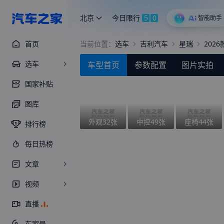
北京
今日限行
5
0
智能助手
首页
当前位置：
选车
吉利汽车
星瑞
2026
选车
车型首页
参数配置
图片实拍
国家补贴
图库
外观
32
张
中控
49
张
座椅
44
张
排行榜
每日热榜
文章
视频
直播
车家号