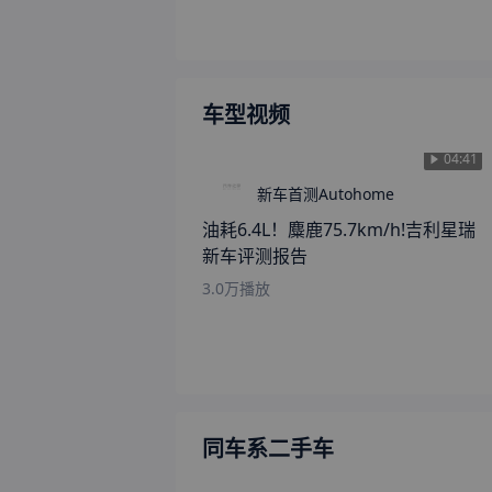
车型视频
04:41
新车首测Autohome
油耗6.4L！麋鹿75.7km/h!吉利星瑞
新车评测报告
3.0万
播放
同车系二手车