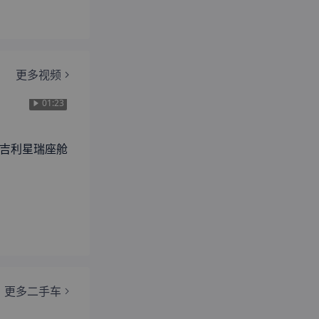
更多视频
01:23
吉利星瑞座舱
经销商
最新降价
更多二手车
金融