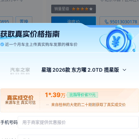
销量星级
0895
置换
询底价
95013030178
路店
吉利汽车北京腾远姚家园店
顺义
朝阳
4S店
12.47万起
0.50万
促销价
最高降幅
售全国
星瑞 2026款 东方曜 2.0TD 揽星版
北京市顺义区李桥镇顺通路后桥段46号
促
来自
昭通
的
雾里看小花
刚刚获取了真实成交价
北京市朝阳区姚家园
来自
沈阳
的
我是你的爸爸
刚刚获取了真实成交价
销量星级
1*.39
万
比指导价省??元
来自
桂林
的
大佬的二十
刚刚获取了真实成交价
2063
置换
询底价
95013030157
来源车主 真实可信
来自
兰州
的
Thewindlosthis
刚刚获取了真实成交价
eyes
来自
西安
的
眼底星河荡漾
刚刚获取了真实成交价
手机号码
用于商家提供优惠报价
1
2
来自
白山
的
离别渲染成伤
刚刚获取了真实成交价
来自
台州
的
desire
刚刚获取了真实成交价