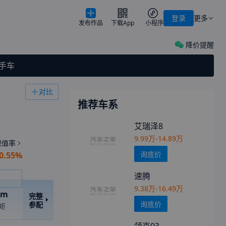
登录
更多
发布作品
下载App
小程序
降价提醒
手车
对比
推荐车系
艾瑞泽8
9.99万-14.89万
保值率
询底价
0.55%
速腾
车
9.38万-16.49万
.m
完整
询底价
参配
矩