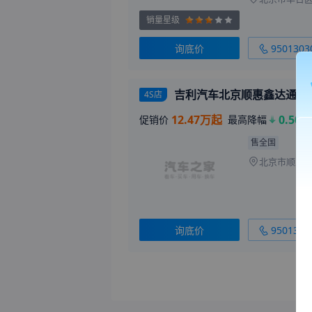
销量星级
询底价
9501303
吉利汽车北京顺惠鑫达通顺
4S店
12.47万起
0.50万
促销价
最高降幅
售全国
询底价
9501303