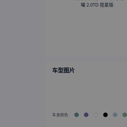
曜 2.0TD 揽星版
车型图片
车身颜色