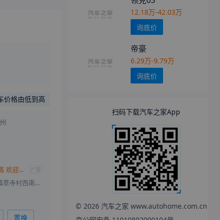
领克03
12.18万-42.03万
询底价
帝豪
6.29万-9.79万
询底价
车价格由低到高
扫码下载汽车之家App
州
购星瑞现9.37万起售 欢迎垂询
广告
北京市通州区宋庄镇草寺村西南2幢2层B2区
©
2026
汽车之家 www.autohome.com.cn
置换
京公网安备 11010802000104号