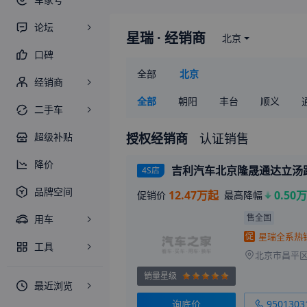
论坛
星瑞
· 经销商
北京
口碑
全部
北京
经销商
全部
朝阳
丰台
顺义
二手车
授权经销商
认证销售
超级补贴
降价
吉利汽车北京隆晟通达立汤
4S店
品牌空间
12.47万起
0.50万
促销价
最高降幅
售全国
用车
促
工具
销量星级
最近浏览
询底价
9501303