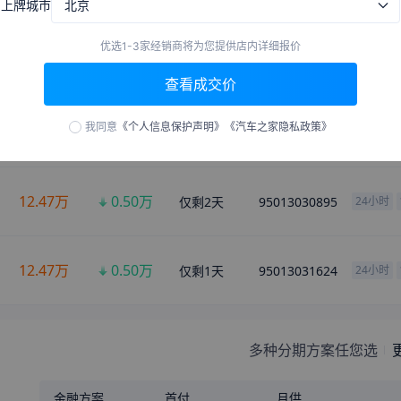
上牌城市
北京
来自
周口
的
肉嘟嘟的林梓
刚刚获取了真实成交价
来自
九江
的
空绷诼裂写咆
刚刚获取了真实成交价
优选1-3家经销商将为您提供店内详细报价
来自
昆明
的
嘴角一抹清凉
刚刚获取了真实成交价
经销商价
降价
剩余时间
销售电话
查看成交价
来自
鞍山
的
先廓厘拯笼凯
刚刚获取了真实成交价
来自
平顶山
的
辛束木叔小妞
刚刚获取了真实成交价
我同意
《个人信息保护声明》
《汽车之家隐私政策》
12.47
万
0.50
万
仅剩
2
天
95013032064
24小时
来自
北海
的
Daisy
刚刚获取了真实成交价
来自
阿勒泰
的
最凉不过人心
刚刚获取了真实成交价
来自
北宁
的
下一詀垨候
刚刚获取了真实成交价
12.47
万
0.50
万
仅剩
2
天
95013030895
24小时
来自
莆田
的
爱迪一生一世
刚刚获取了真实成交价
来自
乌海
的
清风入梦
刚刚获取了真实成交价
12.47
万
0.50
万
仅剩
1
天
95013031624
24小时
来自
大连
的
萌萌哒小公举
刚刚获取了真实成交价
来自
宁波
的
日落说再见
刚刚获取了真实成交价
来自
伊犁
的
可爱的小猫咪
刚刚获取了真实成交价
多种分期方案任您选
来自
昭通
的
雾里看小花
刚刚获取了真实成交价
来自
沈阳
的
我是你的爸爸
刚刚获取了真实成交价
金融方案
首付
月供