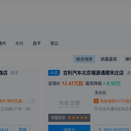
变速箱
综合油耗(工信部)
环保标准
通州
大兴
昌平
密云
综合排序
销量最高
裸
路店
吉利汽车北京福源通顺宋庄店
昌平
通
4S店
12.47万起
0.50万
促销价
最高降幅
售多地
星瑞全系热销中 限时优惠高达1万元
促
广告
北京市昌平区立汤路177号 （中宇检测场院内）
销量星级
1624
置换
询底价
95013030570