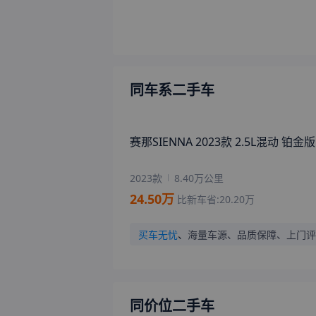
2023款
8.40万公里
24.50
万
比新车省:
20.20
万
买车无忧
、
海量车源、品质保障、上门评
同价位二手车
格瑞维亚 2023款 2.5L混动 旗舰VIP版
2023款
3.80万公里
27.38
万
比新车省:
17.75
万