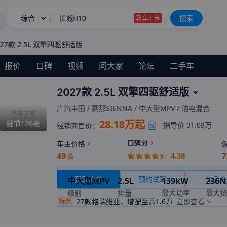
综合
长城H10上市限时20.18万起
搜索
星愿
027款 2.5L 双擎四驱舒适版
尊界MPV上市售64.8万起
报价
口碑
视频
问大家
论坛
二手车
长城H10
新车上市
2027款 2.5L 双擎四驱舒适版
广汽丰田
/
赛那SIENNA
/
中大型MPV
/
油电混合
28.18万起
细节
126
张
指导价
31.08万
经销商售价：
车主价格
49
7
条
4.38
获取底价
预约试驾
二手
中大型MPV
2.5L
139kW
236N
级别
排量
最大功率
最大扭
27款格瑞维亚，增配至高1.6万
立即查看 >
特惠
E-CVT无级变速
暂无
国VI
变速箱
综合油耗(工信部)
环保标准