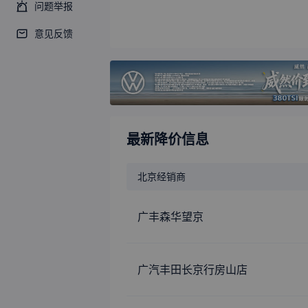
问题举报
北京
经销商
意见反馈
广丰森华望京
广汽丰田长京行房山店
广汽丰田奥吉通丰瑞店
金融车系
丰田 赛那SIENNA 2027款
2.5L 双擎四驱舒适版