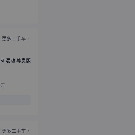
6
万
更多二手车
IER 创始版
4
万