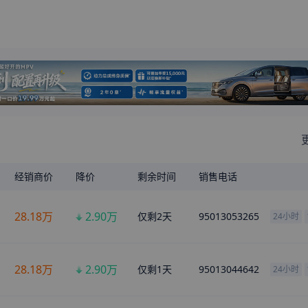
经销商价
降价
剩余时间
销售电话
28.18
万
2.90
万
仅剩
2
天
95013053265
24小时
28.18
万
2.90
万
仅剩
1
天
95013044642
24小时
28.18
万
2.90
万
仅剩
20
天
95013055017
24小时
多种分期方案任您选
金融方案
首付
月供
低首付
9.32万
18560元
x
12期