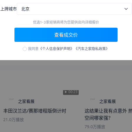
来自
黄石
的
Geisha
刚刚获取了真实成交价
上牌城市
北京
来自
海口
的
心事让风听
刚刚获取了真实成交价
来自
淄博
的
星空中的我们
刚刚获取了真实成交价
00:23
优选1-3家经销商将为您提供店内详细报价
来自
济南
的
短路一秒钟
刚刚获取了真实成交价
之家看展
之家看展
查看成交价
来自
许昌
的
初夏染指忧伤
刚刚获取了真实成交价
丰田汉兰达/赛那增程版倒计时
这结果让我有点意外 热
来自
泰安
的
昨夜西风
刚刚获取了真实成交价
空间哪家强？
我同意
《个人信息保护声明》
《汽车之家隐私政策》
21.0万
播放
来自
乐山
的
一身洁白不在乎
刚刚获取了真实成交价
79.0万
播放
来自
榆林
的
离别渲染成伤
刚刚获取了真实成交价
来自
滁州
的
那年花開玥佂園
刚刚获取了真实成交价
来自
毕节
的
single
刚刚获取了真实成交价
来自
滨州
的
在离别的码头
刚刚获取了真实成交价
来自
内江
的
萧瑟后会无期
刚刚获取了真实成交价
北京
上海
广东
山东
浙江
江苏
河北
河南
来自
雅安
的
相信自己眼光
刚刚获取了真实成交价
来自
佛山
的
三年的约定
刚刚获取了真实成交价
赛那SIENNA 2021款 2.5L混动 尊贵版
赛那SIENNA 2021款 
来自
临沧
的
寒风也曾容光
刚刚获取了真实成交价