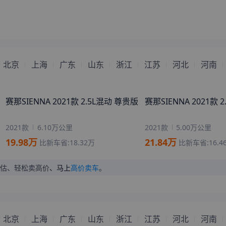
来自
吴忠
的
多久不见小灰灰
刚刚获取了真实成交价
2021款
6.10万公里
2021款
5.00万公里
来自
合肥
的
最普通的女人
刚刚获取了真实成交价
19.98
万
21.84
万
比新车省:
18.32
万
比新车省:
16.4
来自
汕尾
的
孤心
刚刚获取了真实成交价
估、轻松卖高价
、马上
高价卖车
。
来自
葫芦岛
的
白云深山水净
刚刚获取了真实成交价
来自
临高
的
下一詀垨候
刚刚获取了真实成交价
来自
黄石
的
Geisha
刚刚获取了真实成交价
来自
海口
的
心事让风听
刚刚获取了真实成交价
北京
上海
广东
山东
浙江
江苏
河北
河南
来自
淄博
的
星空中的我们
刚刚获取了真实成交价
来自
济南
的
短路一秒钟
刚刚获取了真实成交价
别克GL8 2025款 陆尊 智享和悦版
腾势D9 2023款 PREM
来自
许昌
的
初夏染指忧伤
刚刚获取了真实成交价
来自
泰安
的
昨夜西风
刚刚获取了真实成交价
2025款
3.00万公里
2023款
2.50万公里
来自
乐山
的
一身洁白不在乎
刚刚获取了真实成交价
24.80
万
36.80
万
比新车省:
8.84
万
比新车省:
34.8
来自
榆林
的
离别渲染成伤
刚刚获取了真实成交价
来自
滁州
的
那年花開玥佂園
刚刚获取了真实成交价
来自
毕节
的
single
刚刚获取了真实成交价