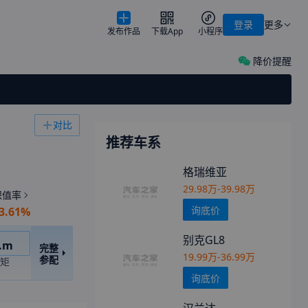
登录
更多
发布作品
下载App
小程序
降价提醒
对比
推荐车系
格瑞维亚
29.98万-39.98万
保值率
询底价
3.61%
别克GL8
车
.m
完整
19.99万-36.99万
参配
矩
询底价