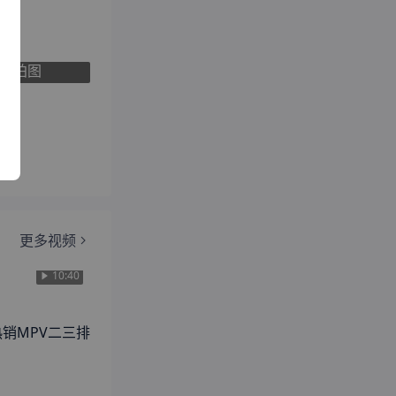
更多视频
10:40
销MPV二三排
更多二手车
2.5L混动 尊贵版