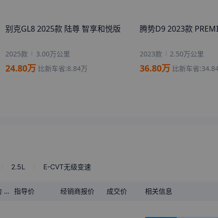
来自
滨州
的
在离别的码头
刚刚获取了真实成交价
来自
内江
的
萧瑟后会无期
刚刚获取了真实成交价
来自
雅安
的
相信自己眼光
刚刚获取了真实成交价
来自
佛山
的
三年的约定
刚刚获取了真实成交价
2.5L
E-CVT无级变速
来自
临沧
的
寒风也曾容光
刚刚获取了真实成交价
马力
指导价
经销商报价
成交价
相关信息
29.88万
26.98万起
4
条
询底价
查成交价
31.08万
28.18万起
49
条
询底价
查成交价
32.48万
29.58万起
5
条
询底价
查成交价