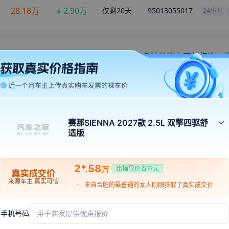
低月供
21.76万
1749元
x
60期
外观
中控
座
赛那SIENNA 2027款 2.5L 双擎四驱舒
适版
来自
临沧
的
寒风也曾容光
刚刚获取了真实成交价
301
张
来自
吴忠
的
多久不见小灰灰
刚刚获取了真实成交价
2*.58
万
比指导价省??元
来自
合肥
的
最普通的女人
刚刚获取了真实成交价
来源车主 真实可信
来自
汕尾
的
孤心
刚刚获取了真实成交价
来自
葫芦岛
的
白云深山水净
刚刚获取了真实成交价
手机号码
用于商家提供优惠报价
来自
临高
的
下一詀垨候
刚刚获取了真实成交价