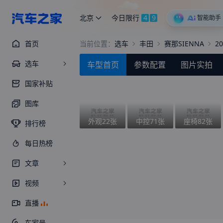
北京
今日限行
4
9
智能助手
首页
当前位置：
选车
丰田
赛那SIENNA
2
选车
车型首页
参数配置
图片实拍
国家补贴
图库
外观
22
张
中控
71
张
座椅
82
张
排行榜
每日热榜
文章
视频
直播
车家号