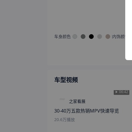
车型视频
06:42
之家看展
30-40万五款热销MPV快速导览
20.6万
播放
同车系二手车
赛那SIENNA 2023款 2.5L混动 铂金版