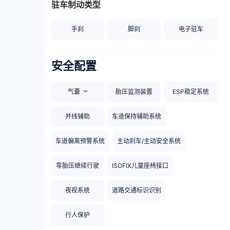
驻车制动类型
手刹
脚刹
电子驻车
安全配置
气囊
胎压监测装置
ESP稳定系统
并线辅助
车道保持辅助系统
车道偏离预警系统
主动刹车/主动安全系统
零胎压继续行驶
ISOFIX儿童座椅接口
夜视系统
道路交通标识识别
行人保护