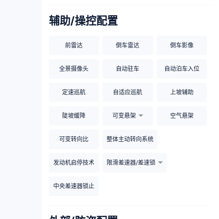
辅助/操控配置
前雷达
倒车雷达
倒车影像
全景摄像头
自动驻车
自动泊车入位
定速巡航
自适应巡航
上坡辅助
陡坡缓降
可变悬架
空气悬架
可变转向比
整体主动转向系统
发动机启停技术
限滑差速器/差速锁
中央差速器锁止