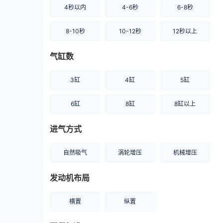
4秒以内
4-6秒
6-8秒
8-10秒
10-12秒
12秒以上
气缸数
3缸
4缸
5缸
6缸
8缸
8缸以上
进气方式
自然吸气
涡轮增压
机械增压
发动机布局
横置
纵置