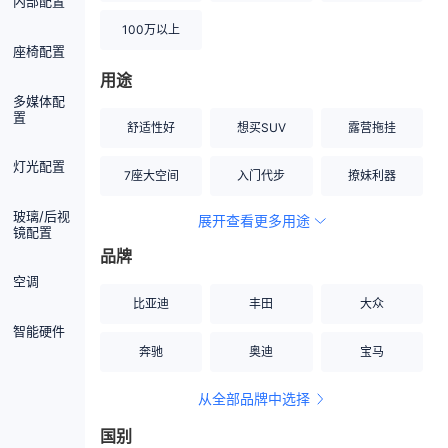
内部配置
100万以上
座椅配置
用途
多媒体配
置
舒适性好
想买SUV
露营拖挂
灯光配置
7座大空间
入门代步
撩妹利器
玻璃/后视
展开查看更多用途
创业伙伴
空间宽敞
硬派越野
镜配置
品牌
内饰做工上乘
适合女性
改装潜力股
空调
比亚迪
丰田
大众
节能先锋
居家旅行
小钢炮
智能硬件
奔驰
奥迪
宝马
安全性高
商务行政
走出校园
从全部品牌中选择
家用座驾
自吸大排量
国别