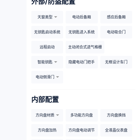
外部/防盗配置
天窗类型
电动后备厢
感应后备厢
无钥匙启动系统
无钥匙进入系统
电动吸合门
远程启动
主动闭合式进气格栅
智能钥匙
隐藏电动门把手
无框设计车门
电动侧滑门
内部配置
方向盘材质
多功能方向盘
方向盘换挡
方向盘加热
方向盘电动调节
全液晶仪表盘