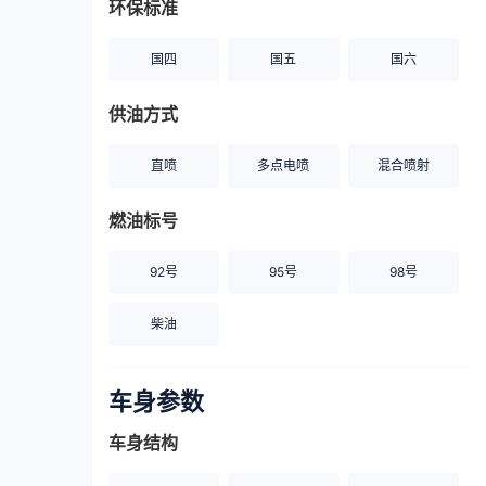
环保标准
国四
国五
国六
供油方式
直喷
多点电喷
混合喷射
燃油标号
92号
95号
98号
柴油
车身参数
车身结构