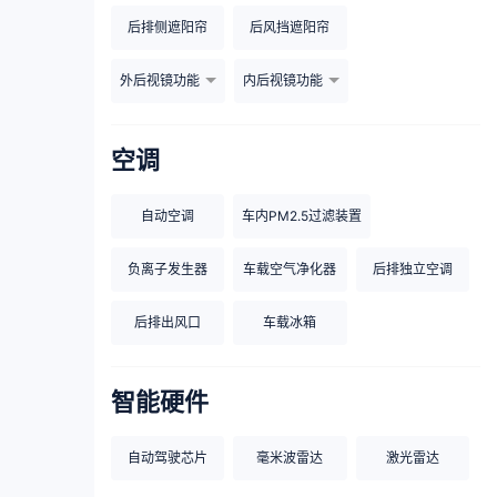
后排侧遮阳帘
后风挡遮阳帘
外后视镜功能
内后视镜功能
空调
自动空调
车内PM2.5过滤装置
负离子发生器
车载空气净化器
后排独立空调
后排出风口
车载冰箱
智能硬件
自动驾驶芯片
毫米波雷达
激光雷达