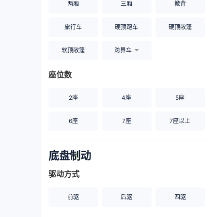
两厢
三厢
掀背
旅行车
硬顶跑车
硬顶敞篷
软顶敞篷
跨界车
座位数
2座
4座
5座
6座
7座
7座以上
底盘制动
驱动方式
前驱
后驱
四驱