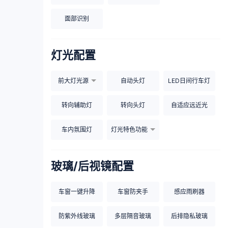
面部识别
灯光配置
前大灯光源
自动头灯
LED日间行车灯
转向辅助灯
转向头灯
自适应远近光
车内氛围灯
灯光特色功能
玻璃/后视镜配置
车窗一键升降
车窗防夹手
感应雨刷器
防紫外线玻璃
多层隔音玻璃
后排隐私玻璃