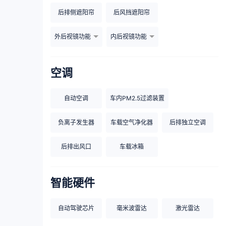
后排侧遮阳帘
后风挡遮阳帘
外后视镜功能
内后视镜功能
空调
自动空调
车内PM2.5过滤装置
负离子发生器
车载空气净化器
后排独立空调
后排出风口
车载冰箱
智能硬件
自动驾驶芯片
毫米波雷达
激光雷达