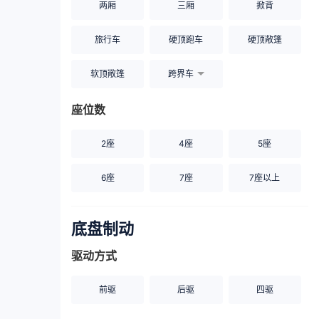
两厢
三厢
掀背
旅行车
硬顶跑车
硬顶敞篷
软顶敞篷
跨界车
座位数
2座
4座
5座
6座
7座
7座以上
底盘制动
驱动方式
前驱
后驱
四驱