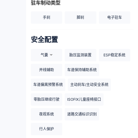
驻车制动类型
手刹
脚刹
电子驻车
安全配置
气囊
胎压监测装置
ESP稳定系统
并线辅助
车道保持辅助系统
车道偏离预警系统
主动刹车/主动安全系统
零胎压继续行驶
ISOFIX儿童座椅接口
夜视系统
道路交通标识识别
行人保护