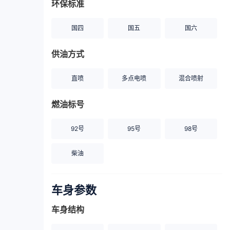
环保标准
国四
国五
国六
供油方式
直喷
多点电喷
混合喷射
燃油标号
92号
95号
98号
柴油
车身参数
车身结构