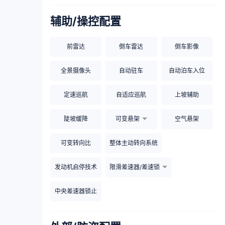
辅助/操控配置
前雷达
倒车雷达
倒车影像
全景摄像头
自动驻车
自动泊车入位
定速巡航
自适应巡航
上坡辅助
陡坡缓降
可变悬架
空气悬架
可变转向比
整体主动转向系统
发动机启停技术
限滑差速器/差速锁
中央差速器锁止