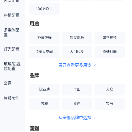
内部配置
100万以上
座椅配置
用途
多媒体配
置
舒适性好
想买SUV
露营拖挂
灯光配置
7座大空间
入门代步
撩妹利器
玻璃/后视
展开查看更多用途
创业伙伴
空间宽敞
硬派越野
镜配置
品牌
内饰做工上乘
适合女性
改装潜力股
空调
比亚迪
丰田
大众
节能先锋
居家旅行
小钢炮
智能硬件
奔驰
奥迪
宝马
安全性高
商务行政
走出校园
从全部品牌中选择
家用座驾
自吸大排量
国别