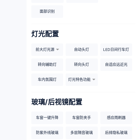
面部识别
灯光配置
前大灯光源
自动头灯
LED日间行车灯
转向辅助灯
转向头灯
自适应远近光
车内氛围灯
灯光特色功能
玻璃/后视镜配置
车窗一键升降
车窗防夹手
感应雨刷器
防紫外线玻璃
多层隔音玻璃
后排隐私玻璃