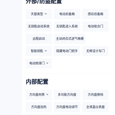
外部/防盗配置
天窗类型
电动后备厢
感应后备厢
无钥匙启动系统
无钥匙进入系统
电动吸合门
远程启动
主动闭合式进气格栅
智能钥匙
隐藏电动门把手
无框设计车门
电动侧滑门
内部配置
方向盘材质
多功能方向盘
方向盘换挡
方向盘加热
方向盘电动调节
全液晶仪表盘