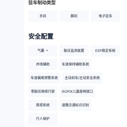
驻车制动类型
手刹
脚刹
电子驻车
安全配置
气囊
胎压监测装置
ESP稳定系统
并线辅助
车道保持辅助系统
车道偏离预警系统
主动刹车/主动安全系统
零胎压继续行驶
ISOFIX儿童座椅接口
夜视系统
道路交通标识识别
行人保护