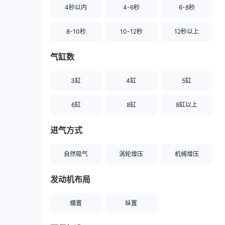
4秒以内
4-6秒
6-8秒
8-10秒
10-12秒
12秒以上
气缸数
3缸
4缸
5缸
6缸
8缸
8缸以上
进气方式
自然吸气
涡轮增压
机械增压
发动机布局
横置
纵置