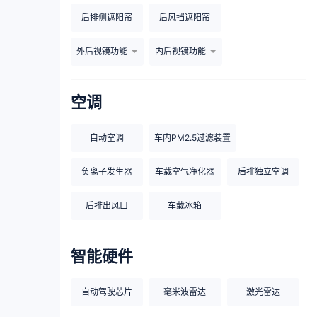
后排侧遮阳帘
后风挡遮阳帘
外后视镜功能
内后视镜功能
空调
自动空调
车内PM2.5过滤装置
负离子发生器
车载空气净化器
后排独立空调
后排出风口
车载冰箱
智能硬件
自动驾驶芯片
毫米波雷达
激光雷达