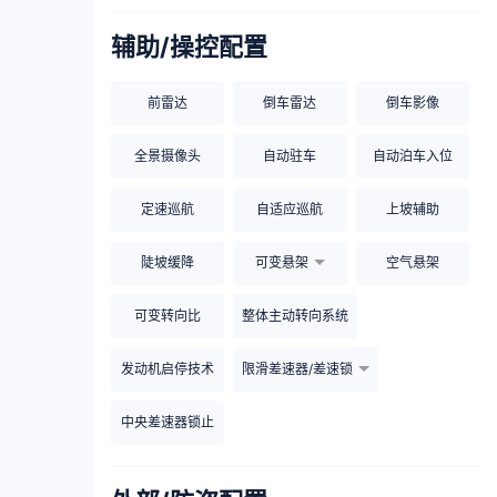
辅助/操控配置
前雷达
倒车雷达
倒车影像
全景摄像头
自动驻车
自动泊车入位
定速巡航
自适应巡航
上坡辅助
陡坡缓降
可变悬架
空气悬架
可变转向比
整体主动转向系统
发动机启停技术
限滑差速器/差速锁
中央差速器锁止