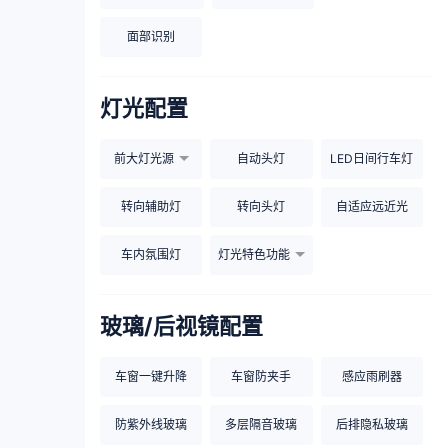
面部识别
灯光配置
前大灯光源
自动头灯
LED日间行车灯
转向辅助灯
转向头灯
自适应远近光
车内氛围灯
灯光特色功能
玻璃/后视镜配置
车窗一键升降
车窗防夹手
感应雨刷器
防紫外线玻璃
多层隔音玻璃
后排隐私玻璃