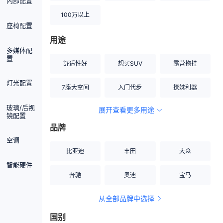
内部配置
100万以上
座椅配置
用途
多媒体配
置
舒适性好
想买SUV
露营拖挂
灯光配置
7座大空间
入门代步
撩妹利器
玻璃/后视
展开查看更多用途
创业伙伴
空间宽敞
硬派越野
镜配置
品牌
内饰做工上乘
适合女性
改装潜力股
空调
比亚迪
丰田
大众
节能先锋
居家旅行
小钢炮
智能硬件
奔驰
奥迪
宝马
安全性高
商务行政
走出校园
从全部品牌中选择
家用座驾
自吸大排量
国别