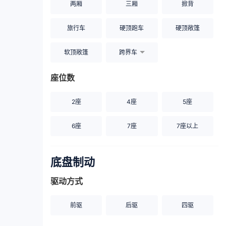
两厢
三厢
掀背
旅行车
硬顶跑车
硬顶敞篷
软顶敞篷
跨界车
座位数
2座
4座
5座
6座
7座
7座以上
底盘制动
驱动方式
前驱
后驱
四驱