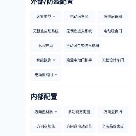
外部/防盗配置
天窗类型
电动后备厢
感应后备厢
无钥匙启动系统
无钥匙进入系统
电动吸合门
远程启动
主动闭合式进气格栅
智能钥匙
隐藏电动门把手
无框设计车门
电动侧滑门
内部配置
方向盘材质
多功能方向盘
方向盘换挡
方向盘加热
方向盘电动调节
全液晶仪表盘