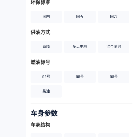
环保标准
国四
国五
国六
供油方式
直喷
多点电喷
混合喷射
燃油标号
92号
95号
98号
柴油
车身参数
车身结构