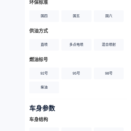
环保标准
国四
国五
国六
供油方式
直喷
多点电喷
混合喷射
燃油标号
92号
95号
98号
柴油
车身参数
车身结构