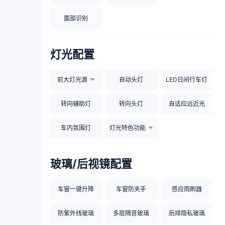
面部识别
灯光配置
前大灯光源
自动头灯
LED日间行车灯
转向辅助灯
转向头灯
自适应远近光
车内氛围灯
灯光特色功能
玻璃/后视镜配置
车窗一键升降
车窗防夹手
感应雨刷器
防紫外线玻璃
多层隔音玻璃
后排隐私玻璃