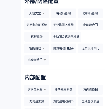
外部/防盗配置
天窗类型
电动后备厢
感应后备厢
无钥匙启动系统
无钥匙进入系统
电动吸合门
远程启动
主动闭合式进气格栅
智能钥匙
隐藏电动门把手
无框设计车门
电动侧滑门
内部配置
方向盘材质
多功能方向盘
方向盘换挡
方向盘加热
方向盘电动调节
全液晶仪表盘