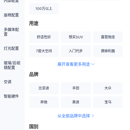
内部配置
100万以上
座椅配置
用途
多媒体配
置
舒适性好
想买SUV
露营拖挂
灯光配置
7座大空间
入门代步
撩妹利器
玻璃/后视
展开查看更多用途
创业伙伴
空间宽敞
硬派越野
镜配置
品牌
内饰做工上乘
适合女性
改装潜力股
空调
比亚迪
丰田
大众
节能先锋
居家旅行
小钢炮
智能硬件
奔驰
奥迪
宝马
安全性高
商务行政
走出校园
从全部品牌中选择
家用座驾
自吸大排量
国别