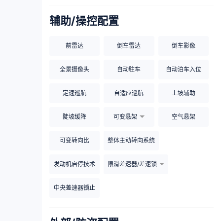
辅助/操控配置
前雷达
倒车雷达
倒车影像
全景摄像头
自动驻车
自动泊车入位
定速巡航
自适应巡航
上坡辅助
陡坡缓降
可变悬架
空气悬架
可变转向比
整体主动转向系统
发动机启停技术
限滑差速器/差速锁
中央差速器锁止