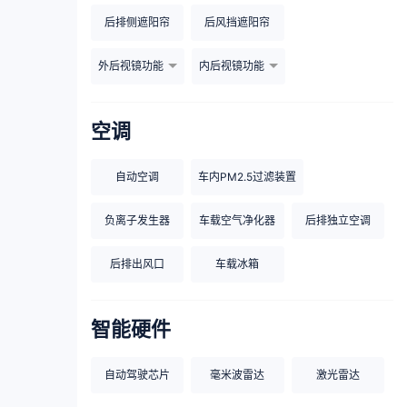
后排侧遮阳帘
后风挡遮阳帘
外后视镜功能
内后视镜功能
空调
自动空调
车内PM2.5过滤装置
负离子发生器
车载空气净化器
后排独立空调
后排出风口
车载冰箱
智能硬件
自动驾驶芯片
毫米波雷达
激光雷达