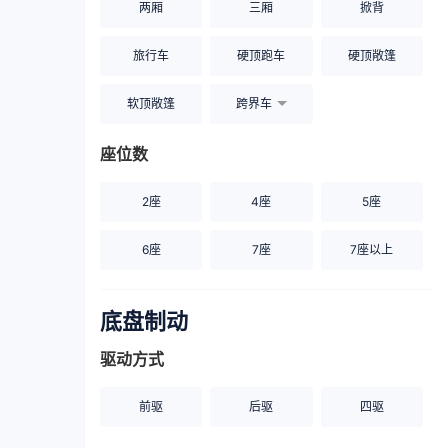
两厢
三厢
掀背
旅行车
硬顶跑车
硬顶敞篷
软顶敞篷
跨界车
座位数
2座
4座
5座
6座
7座
7座以上
底盘制动
驱动方式
前驱
后驱
四驱