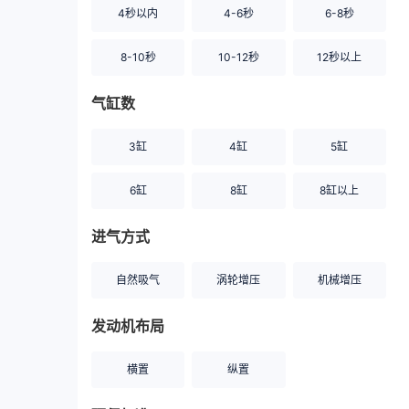
4秒以内
4-6秒
6-8秒
8-10秒
10-12秒
12秒以上
气缸数
3缸
4缸
5缸
6缸
8缸
8缸以上
进气方式
自然吸气
涡轮增压
机械增压
发动机布局
横置
纵置