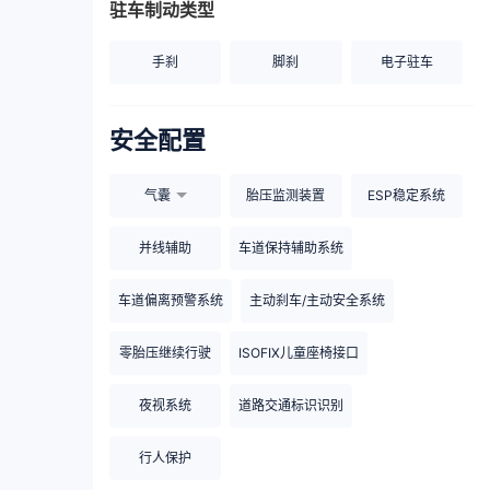
驻车制动类型
手刹
脚刹
电子驻车
安全配置
气囊
胎压监测装置
ESP稳定系统
并线辅助
车道保持辅助系统
车道偏离预警系统
主动刹车/主动安全系统
零胎压继续行驶
ISOFIX儿童座椅接口
夜视系统
道路交通标识识别
行人保护