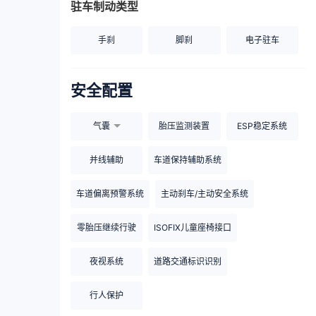
驻车制动类型
手刹
脚刹
电子驻车
安全配置
气囊
胎压监测装置
ESP稳定系统
并线辅助
车道保持辅助系统
车道偏离预警系统
主动刹车/主动安全系统
零胎压继续行驶
ISOFIX儿童座椅接口
夜视系统
道路交通标识识别
行人保护