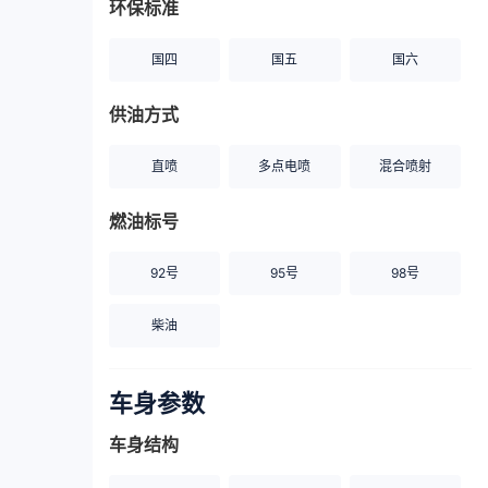
环保标准
国四
国五
国六
供油方式
直喷
多点电喷
混合喷射
燃油标号
92号
95号
98号
柴油
车身参数
车身结构