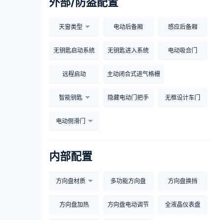
外部/防盗配置
天窗类型
电动后备厢
感应后备厢
无钥匙启动系统
无钥匙进入系统
电动吸合门
远程启动
主动闭合式进气格栅
智能钥匙
隐藏电动门把手
无框设计车门
电动侧滑门
内部配置
方向盘材质
多功能方向盘
方向盘换挡
方向盘加热
方向盘电动调节
全液晶仪表盘