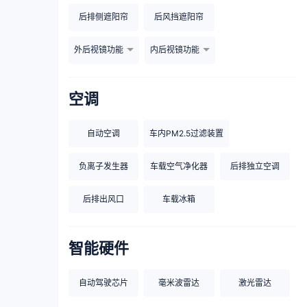
后排侧遮阳帘
后风挡遮阳帘
外后视镜功能
内后视镜功能
空调
自动空调
车内PM2.5过滤装置
负离子发生器
车载空气净化器
后排独立空调
后排出风口
车载冰箱
智能硬件
自动驾驶芯片
毫米波雷达
激光雷达