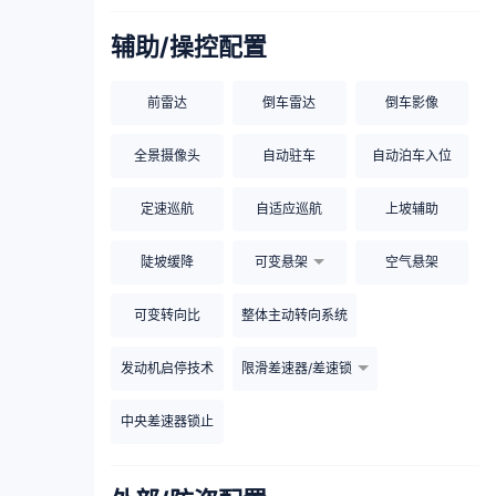
辅助/操控配置
前雷达
倒车雷达
倒车影像
全景摄像头
自动驻车
自动泊车入位
定速巡航
自适应巡航
上坡辅助
陡坡缓降
可变悬架
空气悬架
可变转向比
整体主动转向系统
发动机启停技术
限滑差速器/差速锁
中央差速器锁止