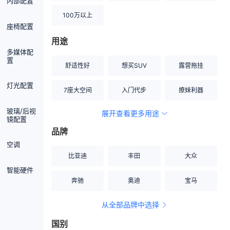
内部配置
100万以上
座椅配置
用途
多媒体配
置
舒适性好
想买SUV
露营拖挂
灯光配置
7座大空间
入门代步
撩妹利器
玻璃/后视
展开查看更多用途
创业伙伴
空间宽敞
硬派越野
镜配置
品牌
内饰做工上乘
适合女性
改装潜力股
空调
比亚迪
丰田
大众
节能先锋
居家旅行
小钢炮
智能硬件
奔驰
奥迪
宝马
安全性高
商务行政
走出校园
从全部品牌中选择
家用座驾
自吸大排量
国别