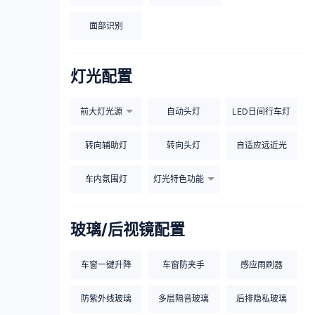
面部识别
灯光配置
前大灯光源
自动头灯
LED日间行车灯
转向辅助灯
转向头灯
自适应远近光
车内氛围灯
灯光特色功能
玻璃/后视镜配置
车窗一键升降
车窗防夹手
感应雨刷器
防紫外线玻璃
多层隔音玻璃
后排隐私玻璃