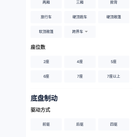
两厢
三厢
掀背
旅行车
硬顶跑车
硬顶敞篷
软顶敞篷
跨界车
座位数
2座
4座
5座
6座
7座
7座以上
底盘制动
驱动方式
前驱
后驱
四驱