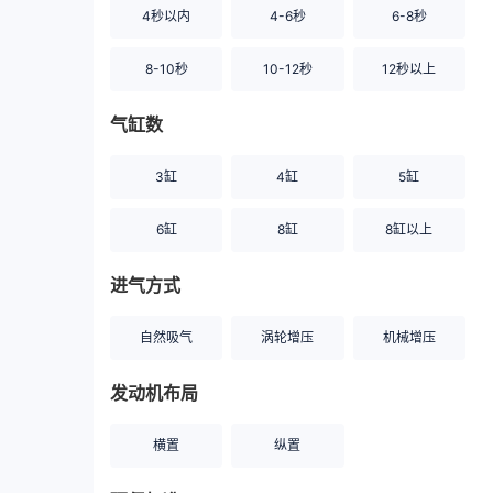
4秒以内
4-6秒
6-8秒
8-10秒
10-12秒
12秒以上
气缸数
3缸
4缸
5缸
6缸
8缸
8缸以上
进气方式
自然吸气
涡轮增压
机械增压
发动机布局
横置
纵置