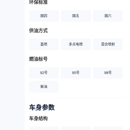
环保标准
国四
国五
国六
供油方式
直喷
多点电喷
混合喷射
燃油标号
92号
95号
98号
柴油
车身参数
车身结构