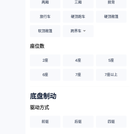
两厢
三厢
掀背
旅行车
硬顶跑车
硬顶敞篷
软顶敞篷
跨界车
座位数
2座
4座
5座
6座
7座
7座以上
底盘制动
驱动方式
前驱
后驱
四驱