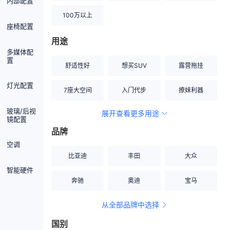
内部配置
100万以上
座椅配置
用途
多媒体配
置
舒适性好
想买SUV
露营拖挂
灯光配置
7座大空间
入门代步
撩妹利器
玻璃/后视
展开查看更多用途
创业伙伴
空间宽敞
硬派越野
镜配置
品牌
内饰做工上乘
适合女性
改装潜力股
空调
比亚迪
丰田
大众
节能先锋
居家旅行
小钢炮
智能硬件
奔驰
奥迪
宝马
安全性高
商务行政
走出校园
从全部品牌中选择
家用座驾
自吸大排量
国别