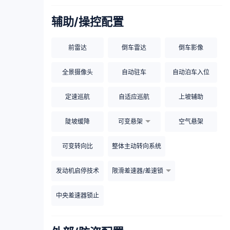
辅助/操控配置
前雷达
倒车雷达
倒车影像
全景摄像头
自动驻车
自动泊车入位
定速巡航
自适应巡航
上坡辅助
陡坡缓降
可变悬架
空气悬架
可变转向比
整体主动转向系统
发动机启停技术
限滑差速器/差速锁
中央差速器锁止