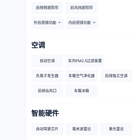
后排侧遮阳帘
后风挡遮阳帘
外后视镜功能
内后视镜功能
空调
自动空调
车内PM2.5过滤装置
负离子发生器
车载空气净化器
后排独立空调
后排出风口
车载冰箱
智能硬件
自动驾驶芯片
毫米波雷达
激光雷达