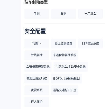
驻车制动类型
手刹
脚刹
电子驻车
安全配置
气囊
胎压监测装置
ESP稳定系统
并线辅助
车道保持辅助系统
车道偏离预警系统
主动刹车/主动安全系统
零胎压继续行驶
ISOFIX儿童座椅接口
夜视系统
道路交通标识识别
行人保护