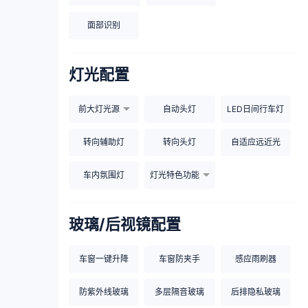
面部识别
灯光配置
前大灯光源
自动头灯
LED日间行车灯
转向辅助灯
转向头灯
自适应远近光
车内氛围灯
灯光特色功能
玻璃/后视镜配置
车窗一键升降
车窗防夹手
感应雨刷器
防紫外线玻璃
多层隔音玻璃
后排隐私玻璃