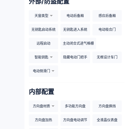
外部/防盗配置
天窗类型
电动后备厢
感应后备厢
无钥匙启动系统
无钥匙进入系统
电动吸合门
远程启动
主动闭合式进气格栅
智能钥匙
隐藏电动门把手
无框设计车门
电动侧滑门
内部配置
方向盘材质
多功能方向盘
方向盘换挡
方向盘加热
方向盘电动调节
全液晶仪表盘