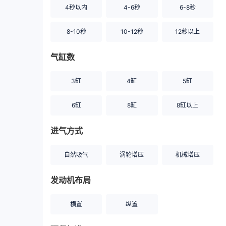
4秒以内
4-6秒
6-8秒
8-10秒
10-12秒
12秒以上
气缸数
3缸
4缸
5缸
6缸
8缸
8缸以上
进气方式
自然吸气
涡轮增压
机械增压
发动机布局
横置
纵置