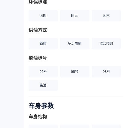
环保标准
国四
国五
国六
供油方式
直喷
多点电喷
混合喷射
燃油标号
92号
95号
98号
柴油
车身参数
车身结构