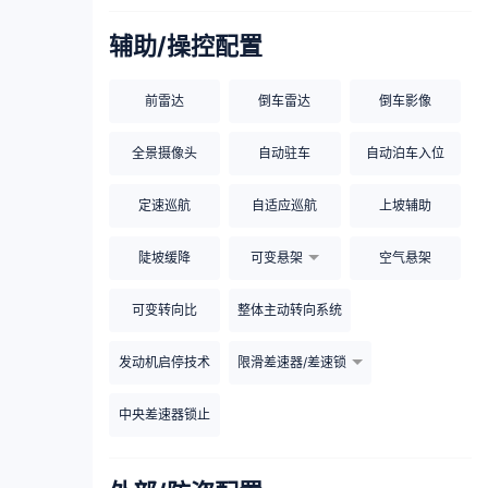
辅助/操控配置
前雷达
倒车雷达
倒车影像
全景摄像头
自动驻车
自动泊车入位
定速巡航
自适应巡航
上坡辅助
陡坡缓降
可变悬架
空气悬架
可变转向比
整体主动转向系统
发动机启停技术
限滑差速器/差速锁
中央差速器锁止