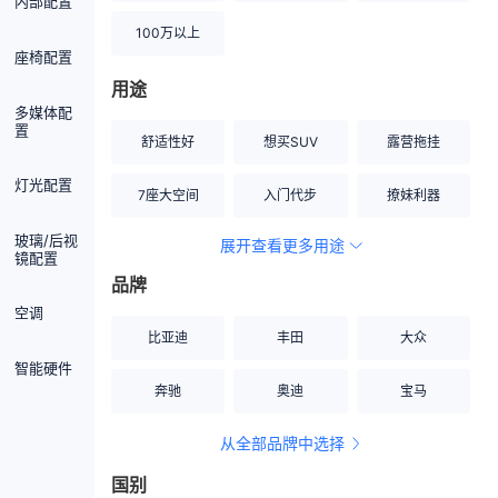
内部配置
100万以上
座椅配置
用途
多媒体配
置
舒适性好
想买SUV
露营拖挂
灯光配置
7座大空间
入门代步
撩妹利器
玻璃/后视
展开查看更多用途
创业伙伴
空间宽敞
硬派越野
镜配置
品牌
内饰做工上乘
适合女性
改装潜力股
空调
比亚迪
丰田
大众
节能先锋
居家旅行
小钢炮
智能硬件
奔驰
奥迪
宝马
安全性高
商务行政
走出校园
从全部品牌中选择
家用座驾
自吸大排量
国别