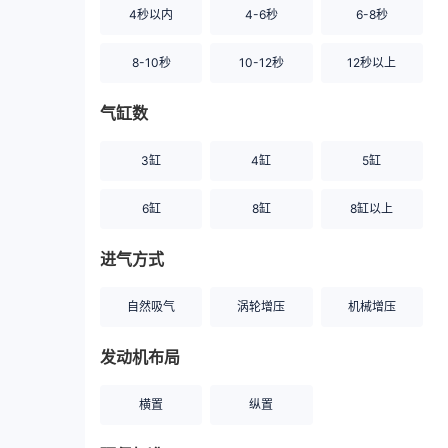
4秒以内
4-6秒
6-8秒
8-10秒
10-12秒
12秒以上
气缸数
3缸
4缸
5缸
6缸
8缸
8缸以上
进气方式
自然吸气
涡轮增压
机械增压
发动机布局
横置
纵置