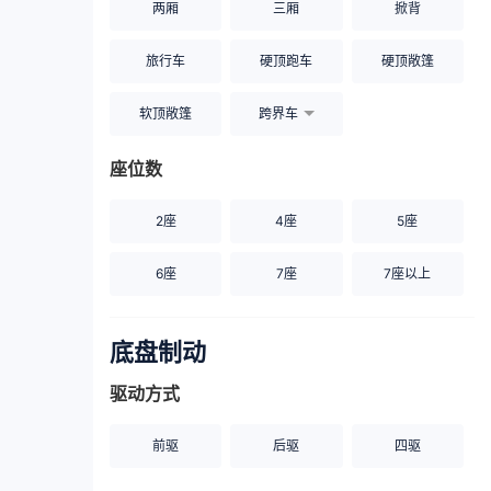
两厢
三厢
掀背
旅行车
硬顶跑车
硬顶敞篷
软顶敞篷
跨界车
座位数
2座
4座
5座
6座
7座
7座以上
底盘制动
驱动方式
前驱
后驱
四驱