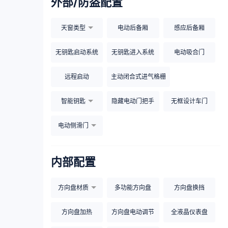
外部/防盗配置
天窗类型
电动后备厢
感应后备厢
无钥匙启动系统
无钥匙进入系统
电动吸合门
远程启动
主动闭合式进气格栅
智能钥匙
隐藏电动门把手
无框设计车门
电动侧滑门
内部配置
方向盘材质
多功能方向盘
方向盘换挡
方向盘加热
方向盘电动调节
全液晶仪表盘