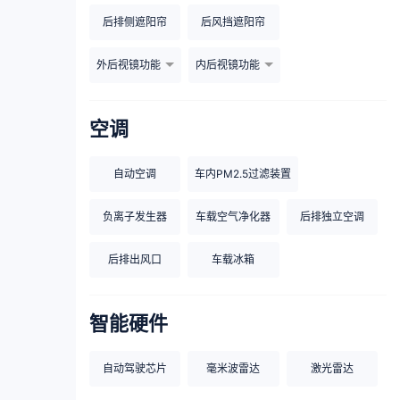
后排侧遮阳帘
后风挡遮阳帘
外后视镜功能
内后视镜功能
空调
自动空调
车内PM2.5过滤装置
负离子发生器
车载空气净化器
后排独立空调
后排出风口
车载冰箱
智能硬件
自动驾驶芯片
毫米波雷达
激光雷达