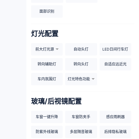
面部识别
灯光配置
前大灯光源
自动头灯
LED日间行车灯
转向辅助灯
转向头灯
自适应远近光
车内氛围灯
灯光特色功能
玻璃/后视镜配置
车窗一键升降
车窗防夹手
感应雨刷器
防紫外线玻璃
多层隔音玻璃
后排隐私玻璃