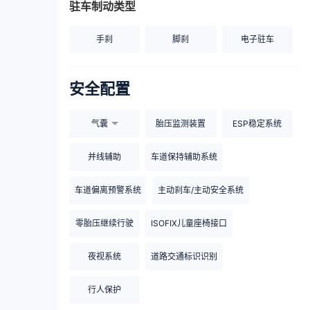
驻车制动类型
手刹
脚刹
电子驻车
安全配置
气囊
胎压监测装置
ESP稳定系统
并线辅助
车道保持辅助系统
车道偏离预警系统
主动刹车/主动安全系统
零胎压继续行驶
ISOFIX儿童座椅接口
夜视系统
道路交通标识识别
行人保护