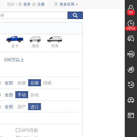
您好！请
登录
或
注册
更多应用
99
待同步
皮卡
微面
轻客
：
100万以上
：
全部
前驱
后驱
四驱
：
全部
手动
自动
：
全部
国产
进口
GPS导航