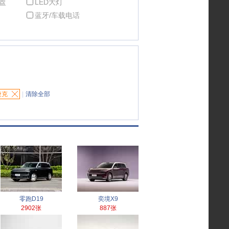
盘
LED大灯
蓝牙/车载电话
捷克
|
清除全部
零跑D19
奕境X9
2902张
887张