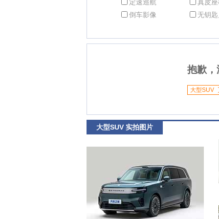
定速巡航
真皮座
倒车影像
无钥匙
抱歉，
大型SUV
大型SUV 实拍图片