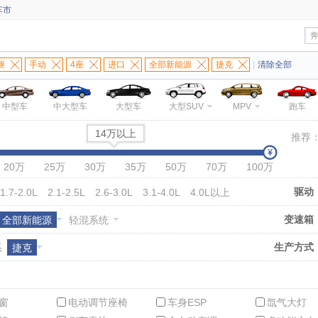
车市
驱
手动
4座
进口
全部新能源
捷克
|
清除全部
中型车
中大型车
大型车
大型SUV
MPV
跑车
14万以上
推荐
20万
25万
30万
35万
50万
70万
100万
驱动
1.7-2.0L
2.1-2.5L
2.6-3.0L
3.1-4.0L
4.0L以上
变速箱
全部新能源
轻混系统
生产方式
系
捷克
窗
电动调节座椅
车身ESP
氙气大灯