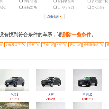
椅
倒车雷达
全自动空调
多功能方向
启动
座椅加热
日间行车灯
自动泊车
点击收起
没有找到符合条件的车系，请
删除一些条件
。
1.0L及以下
后驱
手动
4座
进口
全部新能源
华境S
大唐
问界M9
1736张
2102张
13056张