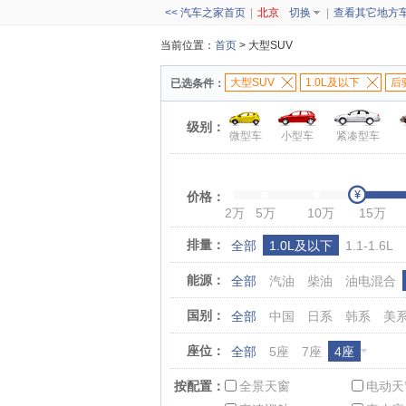
<< 汽车之家首页
|
北京
切换
|
查看其它地方
当前位置：
首页
> 大型SUV
大型SUV
1.0L及以下
后
已选条件：
级别：
微型车
小型车
紧凑型车
价格：
2万
5万
10万
15万
排量：
全部
1.0L及以下
1.1-1.6L
能源：
全部
汽油
柴油
油电混合
国别：
全部
中国
日系
韩系
美
座位：
全部
5座
7座
4座
按配置：
全景天窗
电动天