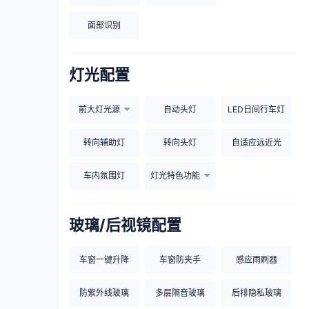
面部识别
灯光配置
前大灯光源
自动头灯
LED日间行车灯
转向辅助灯
转向头灯
自适应远近光
车内氛围灯
灯光特色功能
玻璃/后视镜配置
车窗一键升降
车窗防夹手
感应雨刷器
防紫外线玻璃
多层隔音玻璃
后排隐私玻璃