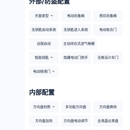
外部/防盗配置
天窗类型
电动后备厢
感应后备厢
无钥匙启动系统
无钥匙进入系统
电动吸合门
远程启动
主动闭合式进气格栅
智能钥匙
隐藏电动门把手
无框设计车门
电动侧滑门
内部配置
方向盘材质
多功能方向盘
方向盘换挡
方向盘加热
方向盘电动调节
全液晶仪表盘