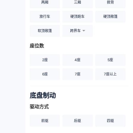
两厢
三厢
掀背
旅行车
硬顶跑车
硬顶敞篷
软顶敞篷
跨界车
座位数
2座
4座
5座
6座
7座
7座以上
底盘制动
驱动方式
前驱
后驱
四驱