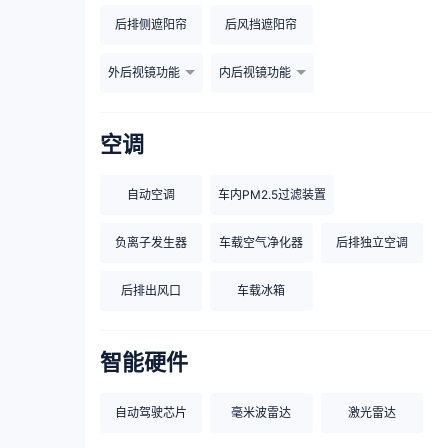
后排侧遮阳帘
后风挡遮阳帘
外后视镜功能
内后视镜功能
空调
自动空调
车内PM2.5过滤装置
负离子发生器
车载空气净化器
后排独立空调
后排出风口
车载冰箱
智能硬件
自动驾驶芯片
毫米波雷达
激光雷达