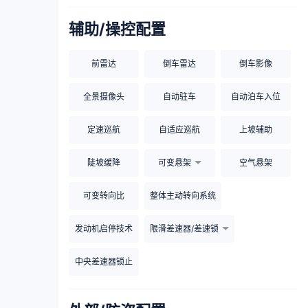
辅助/操控配置
前雷达
倒车雷达
倒车影像
全景摄像头
自动驻车
自动泊车入位
定速巡航
自适应巡航
上坡辅助
陡坡缓降
可变悬架
空气悬架
可变转向比
整体主动转向系统
发动机启停技术
限滑差速器/差速锁
中央差速器锁止