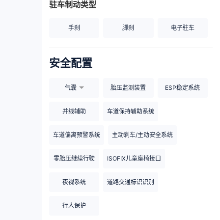
驻车制动类型
手刹
脚刹
电子驻车
安全配置
气囊
胎压监测装置
ESP稳定系统
并线辅助
车道保持辅助系统
车道偏离预警系统
主动刹车/主动安全系统
零胎压继续行驶
ISOFIX儿童座椅接口
夜视系统
道路交通标识识别
行人保护