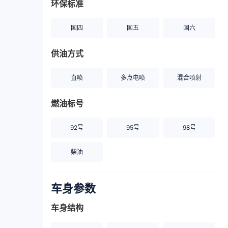
环保标准
国四
国五
国六
供油方式
直喷
多点电喷
混合喷射
燃油标号
92号
95号
98号
柴油
车身参数
车身结构