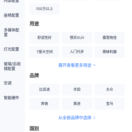
内部配置
100万以上
座椅配置
用途
多媒体配
置
舒适性好
想买SUV
露营拖挂
灯光配置
7座大空间
入门代步
撩妹利器
玻璃/后视
展开查看更多用途
创业伙伴
空间宽敞
硬派越野
镜配置
品牌
内饰做工上乘
适合女性
改装潜力股
空调
比亚迪
丰田
大众
节能先锋
居家旅行
小钢炮
智能硬件
奔驰
奥迪
宝马
安全性高
商务行政
走出校园
从全部品牌中选择
家用座驾
自吸大排量
国别