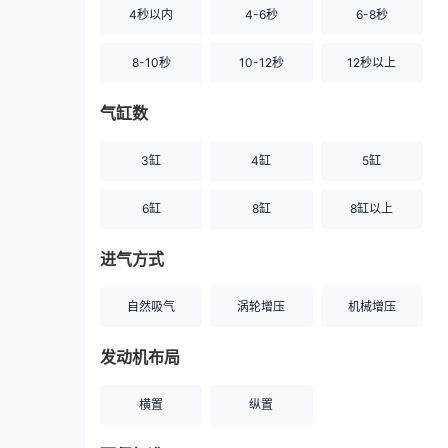
4秒以内
4-6秒
6-8秒
8-10秒
10-12秒
12秒以上
气缸数
3缸
4缸
5缸
6缸
8缸
8缸以上
进气方式
自然吸气
涡轮增压
机械增压
发动机布局
横置
纵置