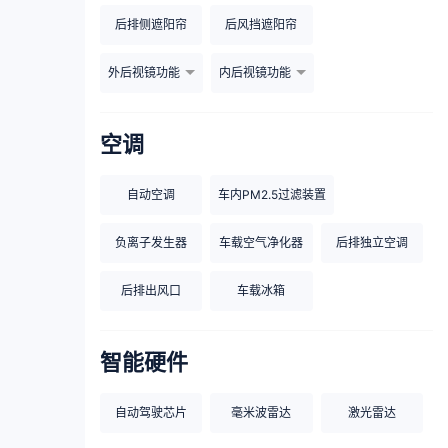
后排侧遮阳帘
后风挡遮阳帘
外后视镜功能
内后视镜功能
空调
自动空调
车内PM2.5过滤装置
负离子发生器
车载空气净化器
后排独立空调
后排出风口
车载冰箱
智能硬件
自动驾驶芯片
毫米波雷达
激光雷达