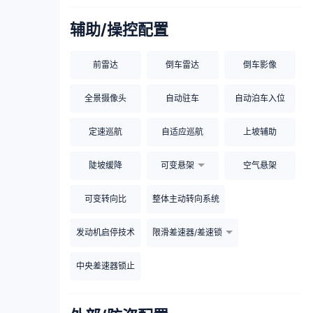
辅助/操控配置
前雷达
倒车雷达
倒车影像
全景摄像头
自动驻车
自动泊车入位
定速巡航
自适应巡航
上坡辅助
陡坡缓降
可变悬架
空气悬架
可变转向比
整体主动转向系统
发动机启停技术
限滑差速器/差速锁
中央差速器锁止