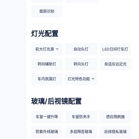
面部识别
灯光配置
前大灯光源
自动头灯
LED日间行车灯
转向辅助灯
转向头灯
自适应远近光
车内氛围灯
灯光特色功能
玻璃/后视镜配置
车窗一键升降
车窗防夹手
感应雨刷器
防紫外线玻璃
多层隔音玻璃
后排隐私玻璃