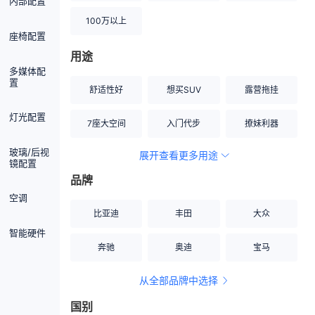
内部配置
100万以上
座椅配置
用途
多媒体配
置
舒适性好
想买SUV
露营拖挂
灯光配置
7座大空间
入门代步
撩妹利器
玻璃/后视
展开查看更多用途
创业伙伴
空间宽敞
硬派越野
镜配置
品牌
内饰做工上乘
适合女性
改装潜力股
空调
比亚迪
丰田
大众
节能先锋
居家旅行
小钢炮
智能硬件
奔驰
奥迪
宝马
安全性高
商务行政
走出校园
从全部品牌中选择
家用座驾
自吸大排量
国别