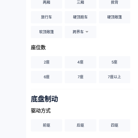
两厢
三厢
掀背
旅行车
硬顶跑车
硬顶敞篷
软顶敞篷
跨界车
座位数
2座
4座
5座
6座
7座
7座以上
底盘制动
驱动方式
前驱
后驱
四驱