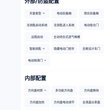
外部/防盗配置
天窗类型
电动后备厢
感应后备厢
无钥匙启动系统
无钥匙进入系统
电动吸合门
远程启动
主动闭合式进气格栅
智能钥匙
隐藏电动门把手
无框设计车门
电动侧滑门
内部配置
方向盘材质
多功能方向盘
方向盘换挡
方向盘加热
方向盘电动调节
全液晶仪表盘