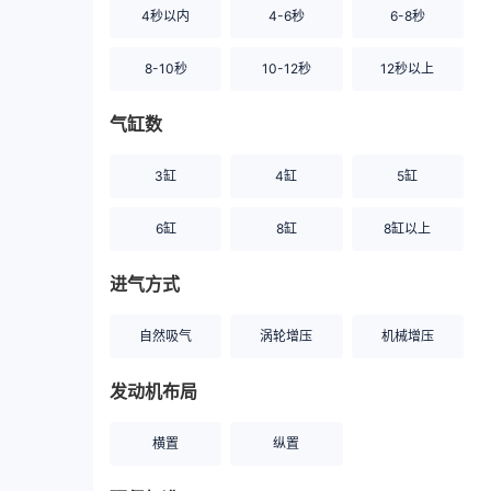
4秒以内
4-6秒
6-8秒
8-10秒
10-12秒
12秒以上
气缸数
3缸
4缸
5缸
6缸
8缸
8缸以上
进气方式
自然吸气
涡轮增压
机械增压
发动机布局
横置
纵置