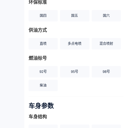
环保标准
国四
国五
国六
供油方式
直喷
多点电喷
混合喷射
燃油标号
92号
95号
98号
柴油
车身参数
车身结构