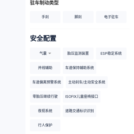
驻车制动类型
手刹
脚刹
电子驻车
安全配置
气囊
胎压监测装置
ESP稳定系统
并线辅助
车道保持辅助系统
车道偏离预警系统
主动刹车/主动安全系统
零胎压继续行驶
ISOFIX儿童座椅接口
夜视系统
道路交通标识识别
行人保护