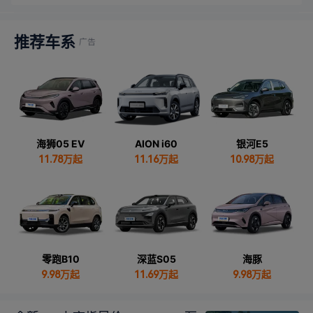
推荐车系
海狮05 EV
AION i60
银河E5
11.78
万起
11.16万起
10.98
万起
零跑B10
深蓝S05
海豚
9.98
万起
11.69
万起
9.98
万起