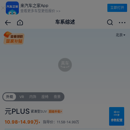
来汽车之家App
立即打开
查看更多车型更低报价 >>
车系综述
北京
真车
外观
VR
内饰
座椅
夜景
元PLUS
紧凑型SUV
超级补贴
参数配置
10.98-14.99万
指导价：11.58-14.99万