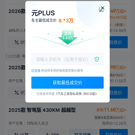
2026款 630KM 卓越型
13.49
万起
置换
元PLUS
新购14.99万起
8.*3万
车主最低成交价
国家补贴至高1.20万
厂商至高减3000元
0利息
的人关注
指导价:14.99万
48%
直降
3.45万
计算
对比
联系销售
获取底价
2025款-电动 204马力
2025款 智驾版 430KM 领先型
10.98
万起
新购
比亚迪
将选择本地经销商提供报价服务
国家补贴至高8784元
停产在售
/
的人关注
指导价:11.58万
10%
获取最低成交价
计算
对比
联系销售
获取底价
已阅读并同意
《汽车之家隐私政策-询价功能》
2025款 智驾版 430KM 超越型
11.68
万起
新购
国家补贴至高9344元
停产在售
/
的人关注
指导价:12.28万
10%
计算
对比
联系销售
获取底价