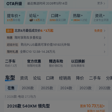
最近推送时间 2026年5月14日
更多
免费权益/付费服务共0项
提车价
论坛
口碑
热聊
资讯
2.1万
条价格
1.3万
关注
2253
真实口碑
2834
人讨论
之家专业评测
全系自费·比亚迪7kW壁挂式充电盒
北京8月最低成交价
8.*3万起
最低
免费查
限时享购车多重权益
特惠
购元PLUS最高可享价值16192元补贴
超级补贴
全新C10 12.58-14.28万元
限时礼遇
二手车
官方优惠
精选车险
以旧换新
均价7.3万
领限时优惠
报价领红包
旧车换新车
车型
资讯
论坛
口碑
经销商
降价
二手车
分
在售
2026款
2025款
2024款
2023款
2022款
2026款-电动 272马力
2026款 540KM 领先型
10.73
万起
置换
新购11.99万起