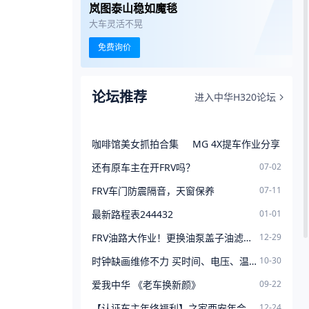
岚图泰山稳如魔毯
大车灵活不晃
免费询价
论坛推荐
进入中华H320论坛
咖啡馆美女抓拍合集
MG 4X提车作业分享
还有原车主在开FRV吗？
07-02
FRV车门防震隔音，天窗保养
07-11
最新路程表244432
01-01
FRV油路大作业！更换油泵盖子油滤清洗油箱
12-29
时钟缺画维修不力 买时间、电压、温度三合一数码管时钟替换
10-30
爱我中华 《老车换新颜》
09-22
【认证车主年终福利】之家西安年会，同心逐梦 志在巅峰！
12-24