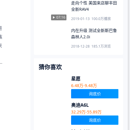
走向个性 美国来店聊丰田
全新RAV4
07:16
2019-01-13
100.0万
播放
进
内在升级 测试全新斯巴鲁
族
森林人2.0i
来
2018-12-28
185.1万
浏览
猜你喜欢
星愿
6.48万-9.48万
询底价
奥迪A6L
32.29万-55.89万
询底价