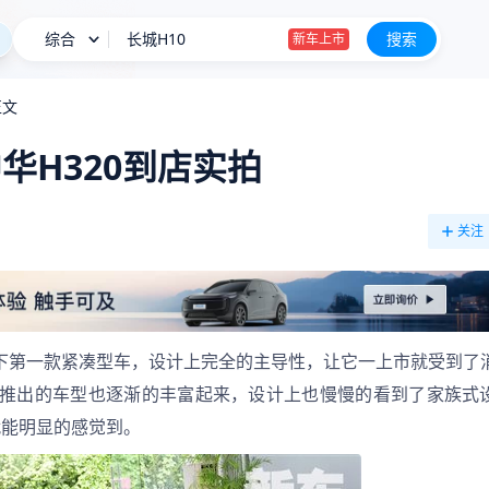
综合
钛9/星越L PLUS等 8月新车申报汇总
搜索
星愿
正文
全新宝马i3正式下线
华H320到店实拍
长城H10
新车上市
关注
晨旗下第一款紧凑型车，设计上完全的主导性，让它一上市就受到了
推出的车型也逐渐的丰富起来，设计上也慢慢的看到了家族式
就能明显的感觉到。