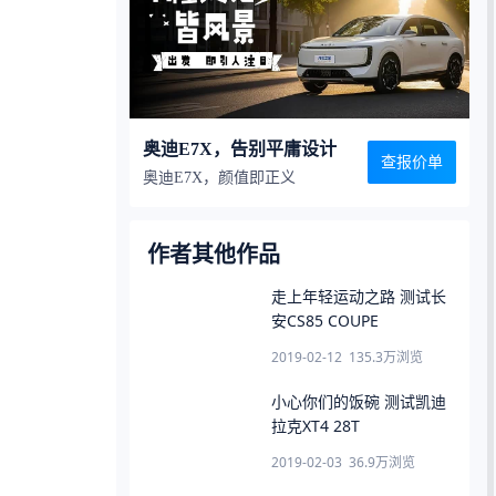
奥迪E7X，告别平庸设计
查报价单
奥迪E7X，颜值即正义
作者其他作品
走上年轻运动之路 测试长
安CS85 COUPE
2019-02-12
135.3万
浏览
小心你们的饭碗 测试凯迪
拉克XT4 28T
2019-02-03
36.9万
浏览