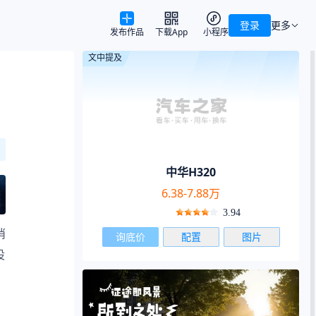
登录
更多
发布作品
下载App
小程序
文中提及
中华H320
6.38-7.88万
3.94
消
询底价
配置
图片
设