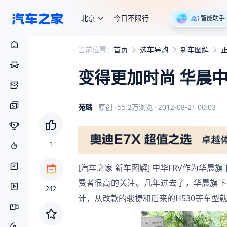
北京
今日不限行
智能助手
当前位置：
首页
选车导购
新车图解
变得更加时尚 华晨中
苑璐
原创
·
55.2万
浏览
·
2012-08-21 00:03
1
[汽车之家 新车图解] 中华FRV作为华
费者很高的关注。几年过去了，华晨旗下
242
计，从改款的骏捷和后来的H530等车型