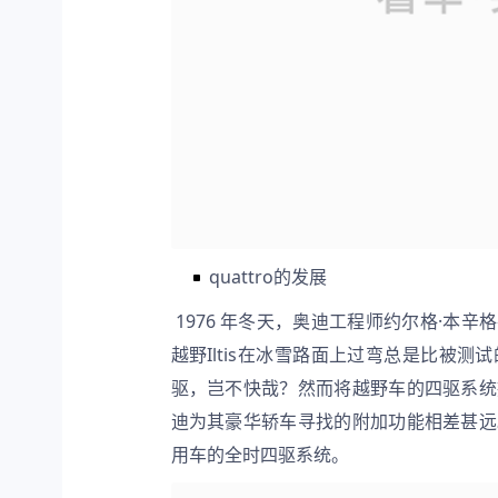
quattro的发展
 1976 年冬天，奥迪工程师约尔格·本辛格在瑞典偏远地区测试原型车时，发现他们的后援车——大众四驱
越野Iltis在冰雪路面上过弯总是比被
驱，岂不快哉？然而将越野车的四驱系统
迪为其豪华轿车寻找的附加功能相差甚远
用车的全时四驱系统。