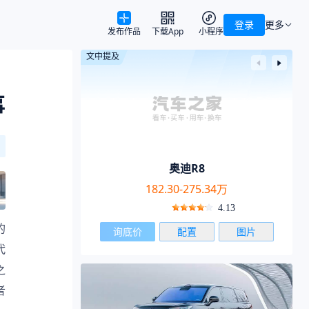
登录
更多
发布作品
下载App
小程序
文中提及
事
奥迪R8
182.30-275.34万
4.13
询底价
配置
图片
代
之
者