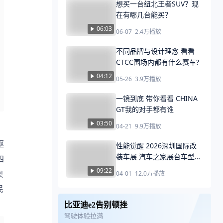
想买一台纽北王者SUV？现
在有哪几台能买？
06:03
06-07
2.4万
播放
不同品牌与设计理念 看看
CTCC围场内都有什么赛车?
04:12
05-26
3.9万
播放
一镜到底 带你看看 CHINA
GT我的对手都有谁
03:50
04-21
9.9万
播放
性能觉醒 2026深圳国际改
装车展 汽车之家展台车型盘
四
点
09:22
奥
04-01
12.0万
播放
民
比亚迪e2告别顿挫
驾驶体验拉满