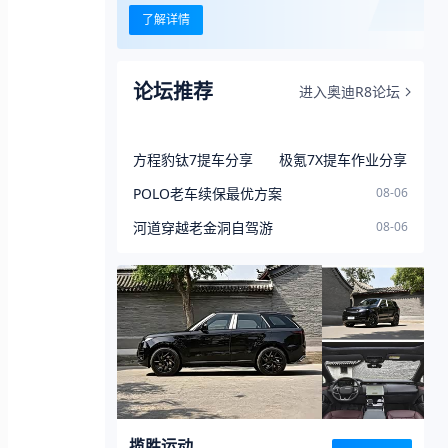
了解详情
论坛推荐
进入奥迪R8论坛
方程豹钛7提车分享
极氪7X提车作业分享
POLO老车续保最优方案
08-06
河道穿越老金洞自驾游
08-06
揽胜运动