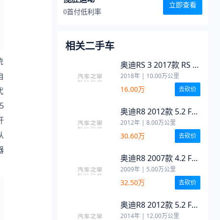
立即查看
0首付低利率
相关二手车
奥迪RS 3 2017款 RS 3
2.5T Limousine
自
2018年
|
10.00
万公里
16.00万
去砍价
代
5
奥迪R8 2012款 5.2 FSI
开
quattro 限量版
2012年
|
8.00
万公里
从
30.60万
去砍价
器
奥迪R8 2007款 4.2 FSI
quattro
2009年
|
5.00
万公里
32.50万
去砍价
奥迪R8 2012款 5.2 FSI
quattro 限量版
2014年
|
12.00
万公里