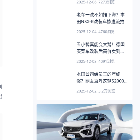
2025-12-06
7273
浏览
老车一改不如推下海？本
田NSX-R改装车惨遭流拍
2025-12-04
4760
浏览
丑小鸭真能变大鹅！德国
买菜车改装后高价卖到美
国
2025-12-03
4091
浏览
本田公司给员工的年终
奖？网友直呼这辆S2000
买家赚大了
2025-12-02
3.2万
浏览
出