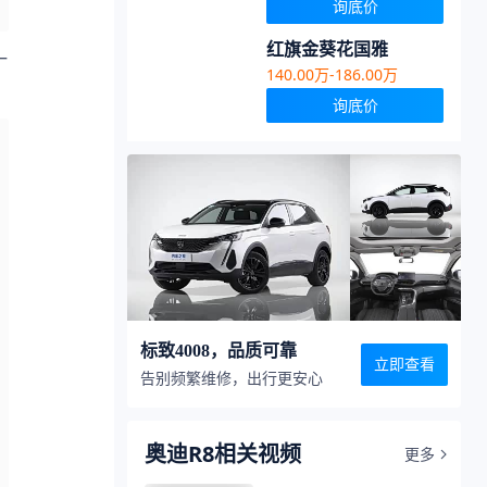
询底价
红旗金葵花国雅
140.00万-186.00万
询底价
标致4008，品质可靠
立即查看
告别频繁维修，出行更安心
奥迪R8相关视频
更多