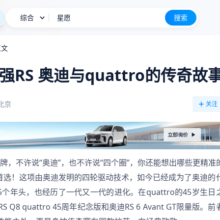
星愿
综合
搜索
BBA降价也卖不动
正文
长城H10
新车上市
RS 奥迪与quattro的传奇故
北京
关注
是首选！这项由奥迪发明的四轮驱动技术，如今已经成为了奥迪的
5个年头，也经历了一代又一代的进化。在quattro的45岁生日
 quattro 45周年纪念版和奥迪RS 6 Avant GT限量版。前