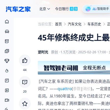
北京
今日限行
4
9
智能助手
当前位置：
首页
汽车文化
车系历史
45年修炼终成史上最强
逆时光
原创
·
1.5万
浏览
·
2025-02-26 17:00
·
44
 [汽车之家 车系历史] 如果让你表达奥迪品牌，不许说“奥迪”，也不许说“四个圈”，你还能想出哪些更精准的
词汇？——
quattro
(
参数
|
询价
)，一定
20
名词。从1980年诞生，至今已经走过了4
际，奥迪也拿出了两样重磅礼物——奥迪RS Q8