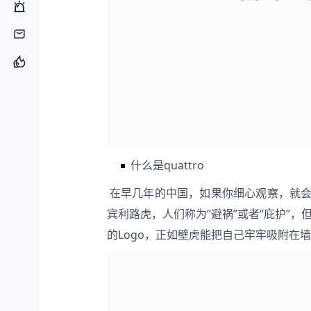
什么是quattro
 在早几年的中国，如果你细心观察，就会发现满大街的车上都会贴着一个银色小壁虎，下到五菱宏光上到
宾利路虎，人们称为“避祸”或者“庇护”，但
的Logo，正如壁虎能把自己牢牢吸附在墙