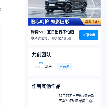
腾势N9：夏日出行不怕晒
立即查看
电动遮阳帘，呵护家人肌肤
共创团队
作者
郭松
关注
作者其他作品
72年的老日产9万美元都
不卖？评论区老员工道出
其身世