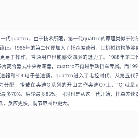
锁止。1986年的第二代便加入了托森差速器，其机械结构能够
快且更易于操作，普通用户也能感受四驱的魅力了。1988年第三
多片离合器式中央差速器，quattro不再是手动挡车专属。而199
器和EDL电子差速锁，quattro进入了电控时代。从第五代
前后动力分配，搭载在奥迪Q系列的开山之作奥迪Q7上，“Q”就是
为前轮最多70%、后轮最多85%。同时也是从这一代开始，托森差速
低，反应更快，调节范围也更大。