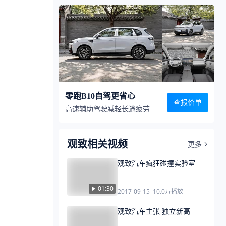
零跑B10自驾更省心
查报价单
高速辅助驾驶减轻长途疲劳
观致相关视频
更多
观致汽车疯狂碰撞实验室
01:30
2017-09-15
10.0万
播放
观致汽车主张 独立新高