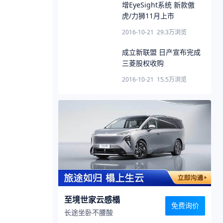
增EyeSight系统 新款傲
虎/力狮11月上市
2016-10-21
29.3万
浏览
成立新联盟 日产宣布完成
三菱股权收购
2016-10-21
15.5万
浏览
至境世家云感榻
免费询价
长途坐卧不腰酸