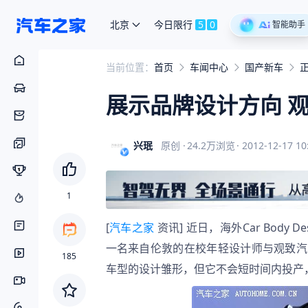
北京
今日限行
5
0
智能助手
当前位置：
首页
车闻中心
国产新车
展示品牌设计方向 
兴珉
原创
·
24.2万
浏览
·
2012-12-17 10
1
[
汽车之家
 资讯] 近日，海外Car Body 
一名来自伦敦的在校年轻设计师与观致汽
185
车型的设计雏形，但它不会短时间内投产