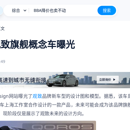
综合
长城H10
搜索
新车上市
新款深蓝S05限时11.59万起
正文
星愿
观致旗舰概念车曝光
BBA降价也卖不动
长城H10
新车上市
:49
Design网站曝光了
观致
品牌新车型的设计图和模型。据悉，该车
车上海工作室合作设计的一款产品，未来可能会成为该品牌旗
，现阶段仅是展示了观致未来的设计方向。