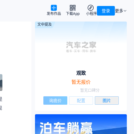
登录
更多
发布作品
下载App
小程序
文中提及
观致
暂无报价
暂无口碑分
是
询底价
配置
图片
舰