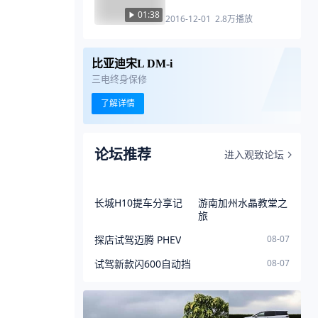
01:38
2016-12-01
2.8万
播放
比亚迪宋L DM-i
三电终身保修
了解详情
论坛推荐
进入观致论坛
长城H10提车分享记
游南加州水晶教堂之
旅
探店试驾迈腾 PHEV
08-07
试驾新款闪600自动挡
08-07