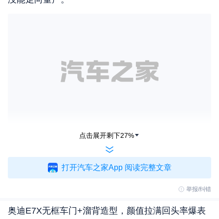
点击展开剩下
27
%
泰克鲁斯·腾风品牌隶属于中国至玥腾风科技投资有
限公司（TXR-S），母公司成立于2011年，是一家
打开汽车之家App 阅读完整文章
综合性高新技术产业集团，公司着力打造航空动力增
程式汽车、特种纤维、可再生能源、航天军工四大业
举报/纠错
务板块。同时该公司还与中国航天科工集团、中国化
奥迪E7X无框车门+溜背造型，颜值拉满回头率爆表
工集团等大型企业建立了紧密的合作关系。（文/汽