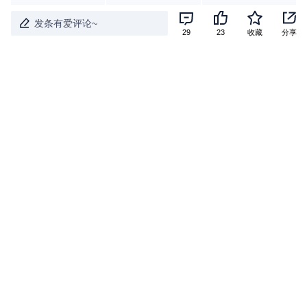
之家原创
之家原创车闻
2.1万浏览
24评论
发条有爱评论~
29
23
收藏
分享
岚图知音置换补贴5000元
活动
岚图追光S：怕电池不安全？看它如何守护
活动