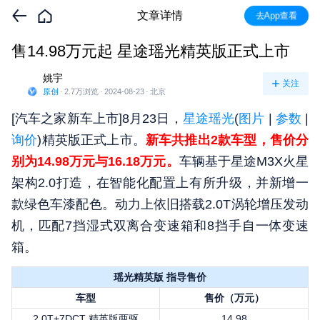
文章详情
去App查看
售14.98万元起 星途瑶光精英版正式上市
姚宇
关注
原创
·
2.7万
浏览
·
2024-08-23
·
北京
[汽车之家新车上市]8月23日，
星途瑶光
(
图片
|
参数
|
询价
)精英版正式上市。
新车共推出2款车型，售价分
别为14.98万元与16.18万元。
车辆基于星途M3X火星
架构2.0打造，在智能化配置上有所升级，并新增一
款绿色车漆配色。动力上依旧搭载2.0T涡轮增压发动
机，匹配7挡湿式双离合变速箱和8挡手自一体变速
箱。
瑶光精英版 指导售价
车型
售价（万元）
2.0T+7DCT 精英版两驱
14.98