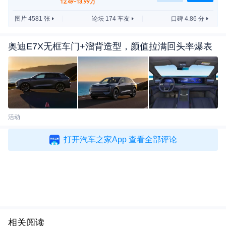
12.49-13.99万
辆长宽高分别为4781/1920/1671mm，轴距为2815m
图片 4581 张
论坛 174 车友
口碑 4.86 分
m。
奥迪E7X无框车门+溜背造型，颜值拉满回头率爆表
车尾部分，新车后包围采用了哑光银色材质后护板
+双边共四出的排气装饰。贯穿式尾灯配合两侧的纵
向反光条，加强尾部的视觉宽度。车辆依旧配备车尾
扰流板+高位刹车灯，延续整车的运动气息。
活动
打开汽车之家App 查看全部评论
相关阅读