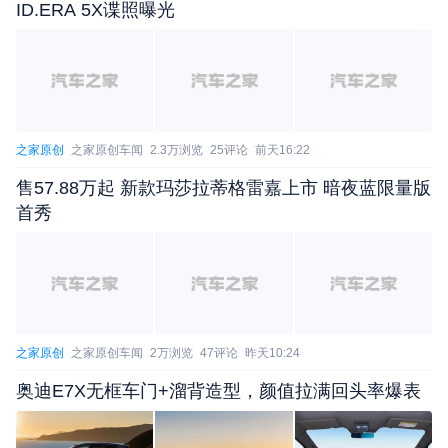
ID.ERA 5X谍照曝光
之家原创
之家原创车闻
2.3万浏览
25评论
前天16:22
售57.88万起 新款玛莎拉蒂格雷嘉上市 暗夜蓝限量版
首秀
动力方面，新车依旧搭载2.0T涡轮增压发动机，可输
出最大功率192kW，峰值扭矩400N·m，传动系统匹
配7挡湿式双离合变速箱和8挡手自一体变速箱。车辆
还将提供经济、舒适、运动、雪地、泥泞、沙地、越
野7种驾驶模式以及四驱系统可供选择。（文/汽车之
之家原创
之家原创车闻
2万浏览
47评论
昨天10:24
家 姚宇）
奥迪E7X无框车门+溜背造型，颜值拉满回头率爆表