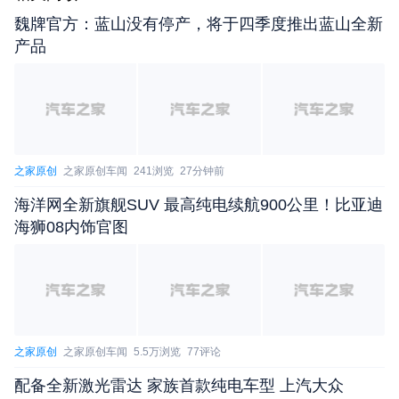
魏牌官方：蓝山没有停产，将于四季度推出蓝山全新
产品
内饰方面，车辆采用简洁的内饰造型设计，配备贯穿
式空调出风口，并拥有大量皮质包裹。新车座椅采用
宽厚的造型，预计拥有不错的乘坐舒适性。同时，在
车辆门板以及座椅上均采用曲线菱形线条勾勒，使内
之家原创
之家原创车闻
241浏览
27分钟前
饰氛围更加灵动活泼。
海洋网全新旗舰SUV 最高纯电续航900公里！比亚迪
配置方面，新车采用液晶仪表+中控屏双12.3英寸的
海狮08内饰官图
双联屏设计，仍然与现款车型保持一致，采用配备雄
狮Lion 5.0系统+高通骁龙8155芯片。此外，车辆配
备SONY品牌音响系统、无线快充、透明底盘影像、
主驾座椅记忆、座椅加热/通风/按摩、副驾座椅一键
躺平、全景天窗等功能。
之家原创
之家原创车闻
5.5万浏览
77评论
配备全新激光雷达 家族首款纯电车型 上汽大众