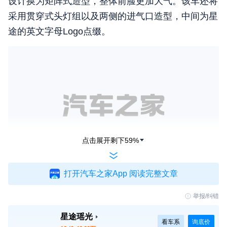
设计换为矩阵式造型，整体前脸更加大气。该车还将
采用贯穿式头灯组以及两侧的进气口造型，中间为星
途的英文字母Logo点缀。
点击展开剩下
59
%
打开汽车之家App 阅读完整文章
车身侧面，新车依旧采用溜背式的车顶线条，车身腰
线与车门腹线组合出饱满张力的造型走势。车辆D柱
举报/纠错
的金属镀铬材质换为黑色饰板，轮圈也采用多辐的银
星途瑶光
看车系
询底价
黑配色，整体运动感进一步加强。车身尺寸方面，车