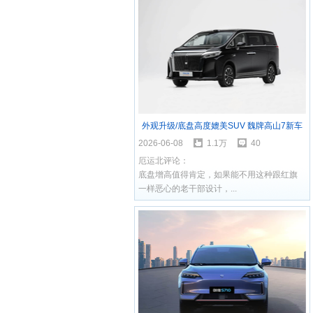
外观升级/底盘高度媲美SUV 魏牌高山7新车
型实车亮相
2026-06-08
1.1万
40
厄运北评论：
底盘增高值得肯定，如果能不用这种跟红旗
一样恶心的老干部设计，...