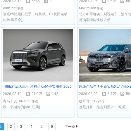
2026-03-13
5545
2
2026-03-06
4.6万
66
AimShot评论：
Maximilion评论：
别克e5隐藏门把手，纯机械。E7反而电动
北方冬季确实，别说电车，油车
的[吃瓜群众]
是油车续能比较方便
旗舰产品大乱斗 还有运动/经济实用型 2026
超级产品年？全新宝马X5/宝马iX
上半年将上市SUV汇总
2026宝马新车大爆料
2026-02-19
21.0万
142
2026-02-03
6.7万
59
青岛车友1063232评论：
建哥哥5512评论：
没一个期待的[ahl_旺柴]
这是打算一路走到黑[ahl_吃瓜]
1
2
3
4
5
6
下一页