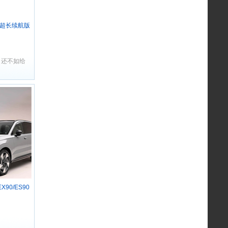
-P超长续航版
布
？还不如给
90/ES90