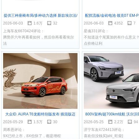
提供三种座椅布局/多种动力选择 新款埃尔法/
配扰流板/金砖电池 领克07 EM
威尔法官图发布
上市/6月购车权益公
2026-06-03
1.6万
32
2026-06-03
4352
7
上海车友6670424评论：
星魂331评论：
腾势开六年再看看如何，然后你再看看埃尔
不知道这个尾翼加的有什么意义
法
点价格让利
大众ID. AURA T6龙船特别版发布 插混版迈
800V架构/超700km续航 沃尔沃EX
腾/探岳L将于6月底上市
将于5月29日上市
2026-05-29
1.5万
30
2026-05-25
2.2万
94
周希恩评论：
济宁车友4724413评论：
9X已经上市，8X也快了，都是增程
喜欢但没钱买[ahl_旺柴]