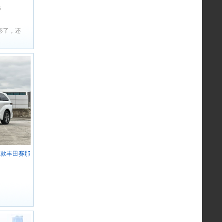
全
5
形了，还
7款丰田赛那