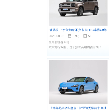
够硬核！“便宜大碗”不少 长城H10/享界G9等
8月将上市新车盘点
2026-08-03
3.9万
51
孤岛碧螺春评论：
做旅游行业的，这车接送高端团很有面子
上半年热销轿车盘点：比亚迪无缘前十 燃油