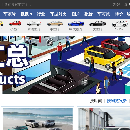
市
|
查看其它地方车市
您好！请
车家号
视频
行业
车型对比
图片
报价
车商城
降价
型车
小型车
紧凑型车
中型车
中大型车
大型车
SUV
按时间
|
按浏览次数
|