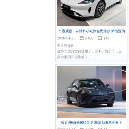
车展观察：从情怀小众到全民爆款 新能源为
何让旅行车集体爆发？
2026-04-25
8.8万
144
事儿爸评论：
坐垫长度我觉得够用了，我180的个子，支
撑大腿的长度足够了。...
智界V9/蔚来ES9等 近30款新车抢先看！
2026北京车展探馆汇总