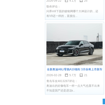
2026-04-22
4.1万
25
勒布评论：
问界m9下面的镀铬网哪个大神设计的，还
有V9还一样的，直接拉...
全新奥迪A6L/零跑A10领衔 3月份将上市新车
汇总
2026-02-28
5.7万
21
青岛车友4813287评论：
奥迪出的好像电车一样一点大气也显不出来
不知是国产还是进□[a...