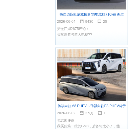
搭自适应阻尼减振器/纯电续航710km 创维
S710官图发布
2026-06-04
9430
28
笑傲江湖2675评论：
买车送超强超大电视??
传祺向往M8 PHEV L/传祺向往E8 PHEV将于
6月11日上市
2026-06-02
2.5万
7
包志国评论：
我买的第一批的GM8，后备箱太小了，能