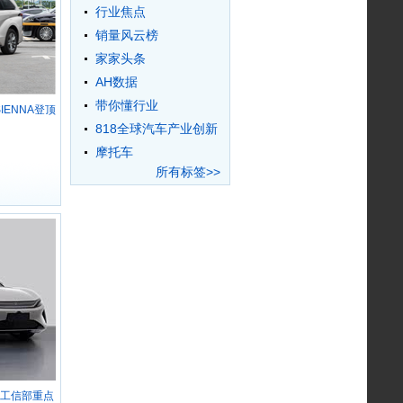
行业焦点
销量风云榜
家家头条
AH数据
带你懂行业
ENNA登顶
围
818全球汽车产业创新
大会
摩托车
所有标签>>
批工信部重点