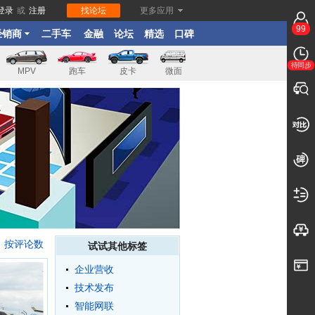
登录
或
注册
找论坛
更多应用
99
经销商
二手车
金融
论坛
精选
口碑
待同步
MPV
跑车
皮卡
微面
按评论数
试试其他标签
企业营收
技术发布
智能网联