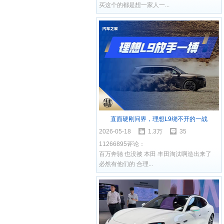
买这个的都是想一家人一...
直面硬刚问界，理想L9绕不开的一战
2026-05-18
1.3万
35
11266895评论：
百万奔驰 也没被 本田 丰田淘汰啊造出来了
必然有他们的 合理...