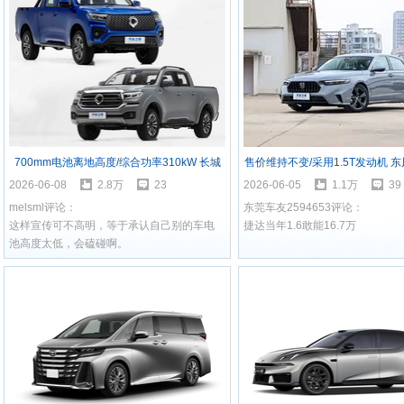
700mm电池离地高度/综合功率310kW 长城
售价维持不变/采用1.5T发动机 东
炮Hi4-T将于6月13日上市
款英仕派上市
2026-06-08
2.8万
23
2026-06-05
1.1万
39
melsml评论：
东莞车友2594653评论：
这样宣传可不高明，等于承认自己别的车电
捷达当年1.6敢能16.7万
池高度太低，会磕碰啊。