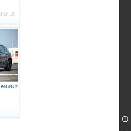
也打折，只
3长轴距版等