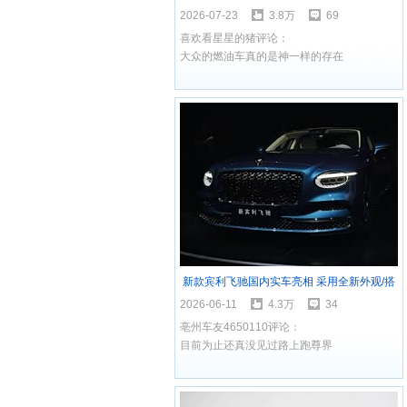
车依然是主力？
2026-07-23
3.8万
69
喜欢看星星的猪评论：
大众的燃油车真的是神一样的存在
新款宾利飞驰国内实车亮相 采用全新外观/搭
载V8混动系统
2026-06-11
4.3万
34
亳州车友4650110评论：
目前为止还真没见过路上跑尊界