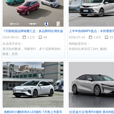
7月新能源品牌销量汇总：多品牌同比增长超
上半年热销MPV盘点：丰田赛那SI
100% 零跑迈入10万级！
中国品牌集群强势突
2026-08-01
3.1万
69
2026-07-24
2.8万
53
乱说高手评论：
鸣鸣皓荃评论：
最无耻的数据，鸿蒙智行，多个品牌相加的
你就别出来说话了[ahl_尴尬]
数量，笑死
海豹08/小鹏MONA L03领衔 7月将上市新车
比亚迪大汉/智界RX领衔 第408