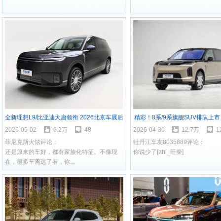
全新理想L9/比亚迪大唐领衔 2026北京车展后
精彩！8系/9系旗舰SUV排队上市
将上市SUV汇总
5月将上市新车大盘点
2026-05-02
6.2万
48
2026-04-30
12.7万
1
菲尼克斯火炫评论：
牡丹江车友8035889评论：
还是原来的车好，都有家族化特征。不像现
你说少了[ahl_旺柴]
在，很多车离远了看，你...