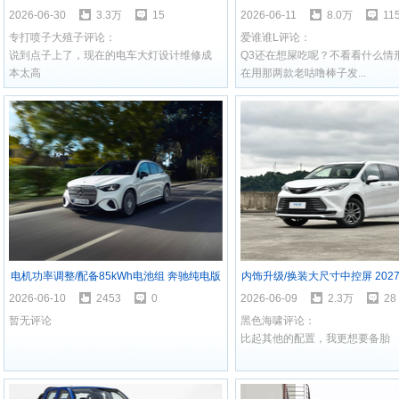
汇总 开启下半年车市热潮
新车汇总 品类相当齐
2026-06-30
3.3万
15
2026-06-11
8.0万
11
专打喷子大殖子评论：
爱谁谁L评论：
说到点子上了，现在的电车大灯设计维修成
Q3还在想屎吃呢？不看看什么情
本太高
在用那两款老咕噜棒子发...
电机功率调整/配备85kWh电池组 奔驰纯电版
内饰升级/换装大尺寸中控屏 202
GLC推出更多车型版本
实车亮相
2026-06-10
2453
0
2026-06-09
2.3万
28
暂无评论
黑色海啸评论：
比起其他的配置，我更想要备胎