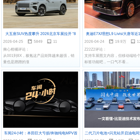
大五座SUV热度攀升 2026北京车展拉开 “8
奥迪E7X/理想L9 Livis/大唐等近1
系” SUV竞争大幕
北京车展重磅车汇总
2026-04-25
5849
11
2026-04-24
19.9万
1
揪心柑橘评论：
Z22Z2评论：
从001到8X，极氪这产品矩阵越来越强，销
支持车展图文内容，但移动端给
量也是蹭蹭的涨
标签功能吧，一口气不看...
车闻24小时：本田巨大亏损/奔驰纯电MPV首
二代刀片电池+闪充站开启油电同
发/新能源渗透率突破50%
看懂比亚迪技术发布