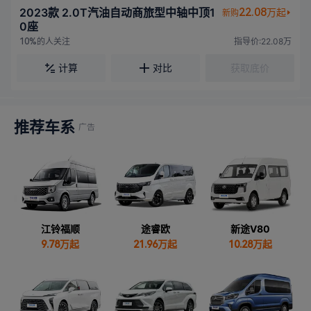
2023款 2.0T汽油自动商旅型中轴中顶1
22.08
万起
新购
0座
的人关注
指导价:22.08万
10%
计算
对比
获取底价
推荐车系
江铃福顺
途睿欧
新途V80
9.78
万起
21.96
万起
10.28
万起