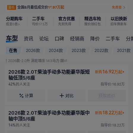
全国8月最低成交价
1*.97万起
最低
免费查
分期购车
二手车
官方优惠
精选车险
以旧换新
低至0息>
均价17.5万
先到先得
报价领红包
旧车换新车
车型
资讯
论坛
口碑
经销商
降价
二手车
分
在售
2026款
2024款
2023款
2022款
2021款
2026款-2.0升 涡轮增压 143马力 国VI
2026款 2.0T柴油手动多功能豪华版短
16.92
万起
新购
轴低顶5/6座
的人关注
指导价:16.92万
42%
计算
对比
获取底价
2026款 2.0T柴油手动多功能豪华版中
18.22
万起
新购
轴中顶5/6座
的人关注
指导价:18.22万
14%