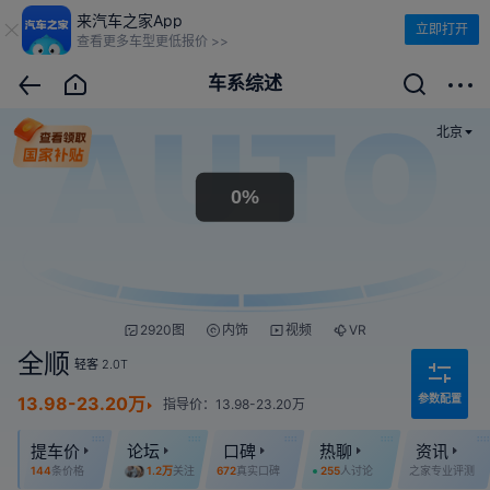
来汽车之家App
立即打开
查看更多车型更低报价 >>
车系综述
北京
2920图
内饰
视频
VR
全顺
轻客
2.0T
参数配置
13.98-23.20万
指导价：13.98-23.20万
提车价
论坛
口碑
热聊
资讯
144
条价格
1.2万
关注
672
真实口碑
255
人讨论
之家专业评测