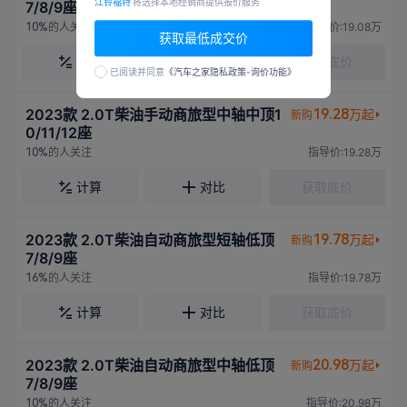
江铃福特
将选择本地经销商提供报价服务
7/8/9座
的人关注
指导价:19.08万
10%
获取最低成交价
计算
对比
获取底价
已阅读并同意
《汽车之家隐私政策-询价功能》
2023款 2.0T柴油手动商旅型中轴中顶1
19.28
万起
新购
0/11/12座
的人关注
指导价:19.28万
10%
计算
对比
获取底价
2023款 2.0T柴油自动商旅型短轴低顶
19.78
万起
新购
7/8/9座
的人关注
指导价:19.78万
16%
计算
对比
获取底价
2023款 2.0T柴油自动商旅型中轴低顶
20.98
万起
新购
7/8/9座
的人关注
指导价:20.98万
10%