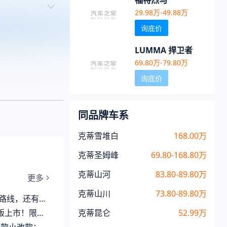
福特烈马
29.98万-49.88万
询底价
LUMMA 捍卫者
69.80万-79.80万
询底价
同品牌车系
克蒂雪堆白
168.00万
克蒂圣姆峰
69.80-168.80万
克蒂山河
83.80-89.80万
更多
克蒂山川
73.80-89.80万
有哪些新玩儿法？
8万，搭载3.0T+三把锁
克蒂昆仑
52.99万