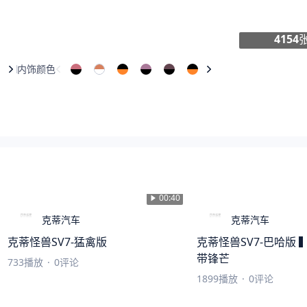
4154
内饰颜色
00:40
克蒂汽车
克蒂汽车
克蒂怪兽SV7-猛禽版
克蒂怪兽SV7-巴哈版
带锋芒
733
播放
·
0
评论
1899
播放
·
0
评论