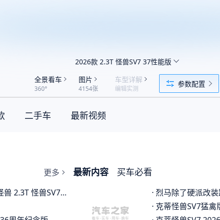
2026款 2.3T 怪兽SV7 37性能版
全景看车
图片
车型详解
参数配置
360°
4154张
编辑实测
款
二手车
最新视频
最新内容
买车必看
更多
 2.3T 怪兽SV7 巴哈本
·
烈马除了硬派改装路线，还
·
克蒂怪兽SV7猛禽版上市！限量99台，售价23