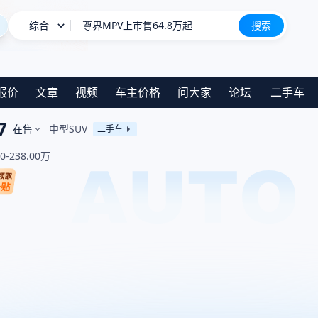
综合
尊界MPV上市售64.8万起
搜索
长城H10
新车上市
报价
文章
视频
车主价格
问大家
论坛
二手车
7
在售
中型SUV
二手车
80-238.00万