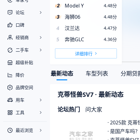
Model Y
4.48
分
论坛
海狮06
4.48
分
口碑
4
汉兰达
4.47
分
经销商
5
奔驰GLC
4.36
分
二手车
详细排行
超级补贴
最新动态
车型列表
分期贷
降价
品牌空间
克蒂怪兽SV7
· 最新动态
用车
论坛热门
问大家
工具
·
2025款 克蒂怪兽
最近浏览
·
是国产车吗？