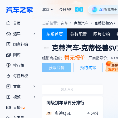
北京
今日限行
4
9
智能助手
首页
当前位置：
选车
克蒂汽车
克蒂怪兽SV7
选车
车系首页
参数配置
图片实拍
国家补贴
克蒂汽车-
克蒂怪兽SV
图库
暂无报价
经销商报价：
厂商指导价：
49.
排行榜
获取底价
预约试驾
每日热榜
文章
暂无评分
视频
同级别车系评分排行
直播
奥迪Q5L
4.54
分
车家号