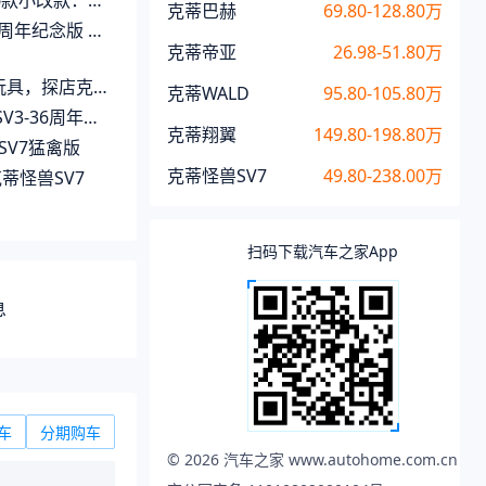
改越野车的许诺、兑现与代价
克蒂巴赫
69.80-128.80万
 ▌三十六载，一脉相承
克蒂帝亚
26.98-51.80万
兽SV7，个性最张扬的签名
克蒂WALD
95.80-105.80万
-36周年纪念版
克蒂翔翼
149.80-198.80万
SV7猛禽版
克蒂怪兽SV7
49.80-238.00万
克蒂怪兽SV7
扫码下载汽车之家App
息
车
分期购车
©
2026
汽车之家 www.autohome.com.cn