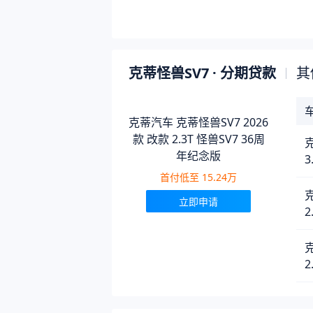
克蒂怪兽SV7
· 分期贷款
其
克蒂汽车 克蒂怪兽SV7 2026
款 改款 2.3T 怪兽SV7 36周
克
年纪念版
3
首付低至
15.24万
克
立即申请
2
克
2