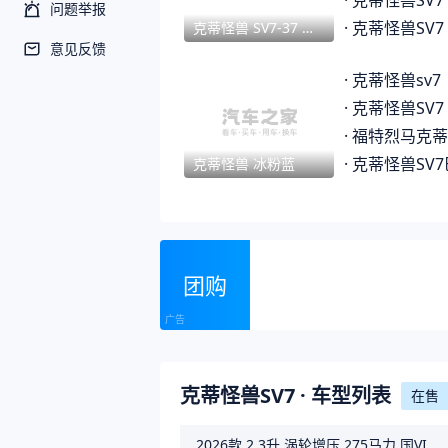
·
克蒂怪兽SV7
问题举报
·
克蒂怪兽SV7
克蒂怪兽 SV7-37 性能版升级改装
意见反馈
·
克蒂怪兽sv7
·
克蒂怪兽SV7 37
·
福特烈马克蒂怪兽
·
克蒂怪兽SV7巴哈
克蒂怪兽 冰粉蓝
团购
克蒂怪兽SV7
· 车型列表
在售
2026款
2.3升 涡轮增压 275马力 国VI