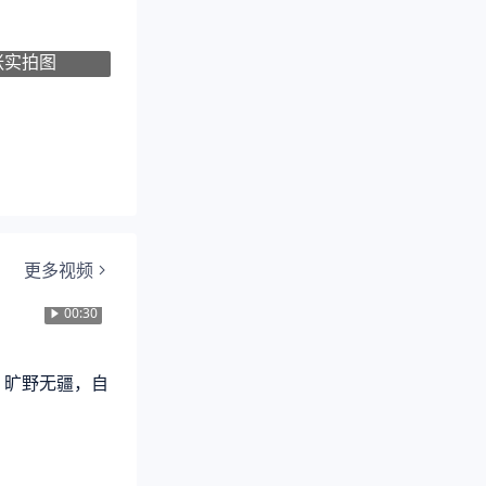
张实拍图
更多视频
00:30
 ▍旷野无疆，自