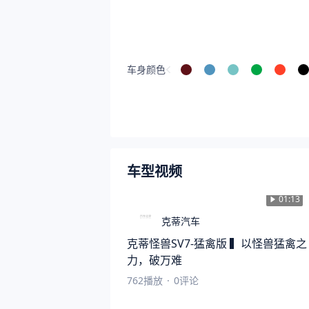
车身颜色
车型视频
01:13
克蒂汽车
克蒂怪兽SV7-猛禽版 ▍以怪兽猛禽之
力，破万难
762
播放
·
0
评论