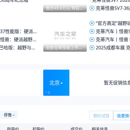
 36周年纪念版
·
克蒂怪兽SV7 2026款小改款：一台官
克蒂怪兽SV7-36周年纪念版
售价49.8万元 将狂野进行到底！克蒂怪兽SV7 36周年纪念版上市！
“官方高定”越野玩具，探店克蒂怪
性能版：硬派越野的极致进化
克蒂汽车丨怪兽SV3
：硬派越野的巅峰之作
克蒂汽车丨怪兽 
版：越野与豪华的无畏宣言
2025成都车展 
全新克蒂怪兽上市，售价50.8万！方盒子硬朗外观，搭载2.3T+10AT
北京
暂无促销信
停售
预约试驾
我要换
指导价
起购价
成交价
相关信息