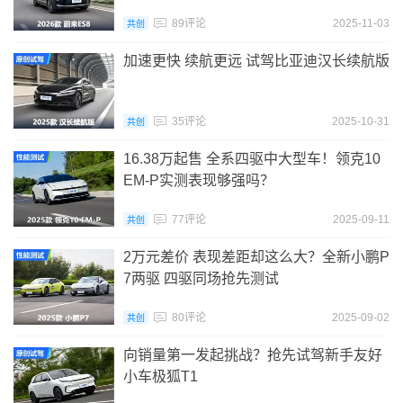
89评论
2025-11-03
共创
加速更快 续航更远 试驾比亚迪汉长续航版
35评论
2025-10-31
共创
16.38万起售 全系四驱中大型车！领克10
EM-P实测表现够强吗？
77评论
2025-09-11
共创
2万元差价 表现差距却这么大？全新小鹏P
7两驱 四驱同场抢先测试
80评论
2025-09-02
共创
向销量第一发起挑战？抢先试驾新手友好
小车极狐T1