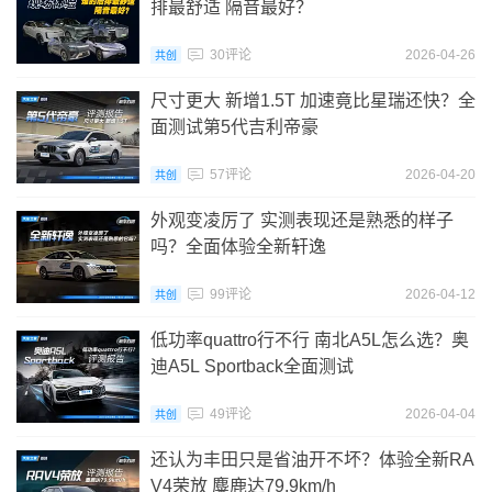
排最舒适 隔音最好？
30评论
2026-04-26
共创
尺寸更大 新增1.5T 加速竟比星瑞还快？全
面测试第5代吉利帝豪
57评论
2026-04-20
共创
外观变凌厉了 实测表现还是熟悉的样子
吗？全面体验全新轩逸
99评论
2026-04-12
共创
低功率quattro行不行 南北A5L怎么选？奥
迪A5L Sportback全面测试
49评论
2026-04-04
共创
还认为丰田只是省油开不坏？体验全新RA
V4荣放 麋鹿达79.9km/h