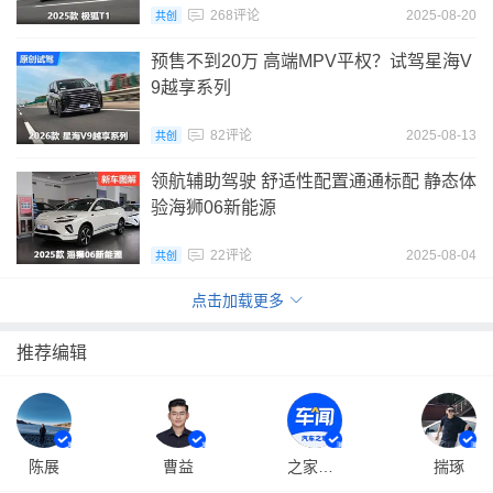
268评论
2025-08-20
共创
预售不到20万 高端MPV平权？试驾星海V
9越享系列
82评论
2025-08-13
共创
领航辅助驾驶 舒适性配置通通标配 静态体
验海狮06新能源
22评论
2025-08-04
共创
点击加载更多
推荐编辑
陈展
曹益
之家原创车闻
揣琢