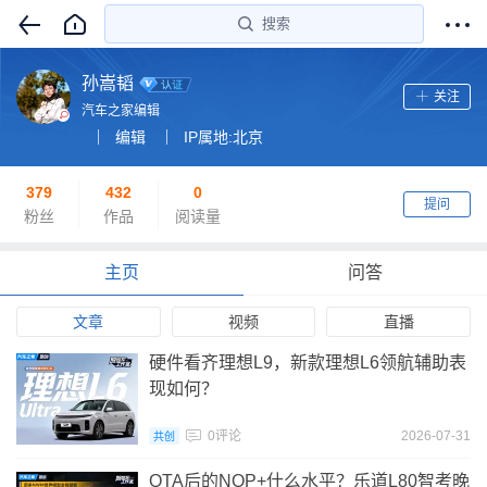
搜索
孙嵩韬
关注
汽车之家编辑
编辑
IP属地:北京
379
432
0
提问
粉丝
作品
阅读量
主页
问答
文章
视频
直播
硬件看齐理想L9，新款理想L6领航辅助表
现如何？
0评论
2026-07-31
共创
OTA后的NOP+什么水平？乐道L80智考晚