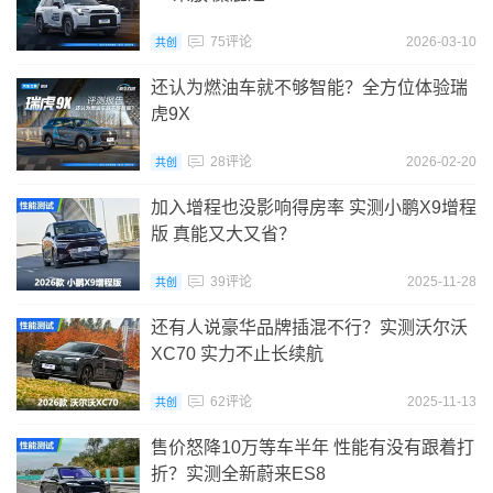
75评论
2026-03-10
共创
还认为燃油车就不够智能？全方位体验瑞
虎9X
28评论
2026-02-20
共创
加入增程也没影响得房率 实测小鹏X9增程
版 真能又大又省？
39评论
2025-11-28
共创
还有人说豪华品牌插混不行？实测沃尔沃
XC70 实力不止长续航
62评论
2025-11-13
共创
售价怒降10万等车半年 性能有没有跟着打
折？实测全新蔚来ES8