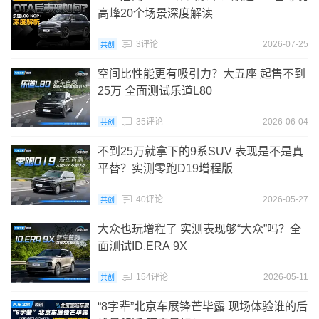
高峰20个场景深度解读
3评论
2026-07-25
共创
空间比性能更有吸引力？大五座 起售不到
25万 全面测试乐道L80
35评论
2026-06-04
共创
不到25万就拿下的9系SUV 表现是不是真
平替？实测零跑D19增程版
40评论
2026-05-27
共创
大众也玩增程了 实测表现够“大众”吗？全
面测试ID.ERA 9X
154评论
2026-05-11
共创
“8字辈”北京车展锋芒毕露 现场体验谁的后