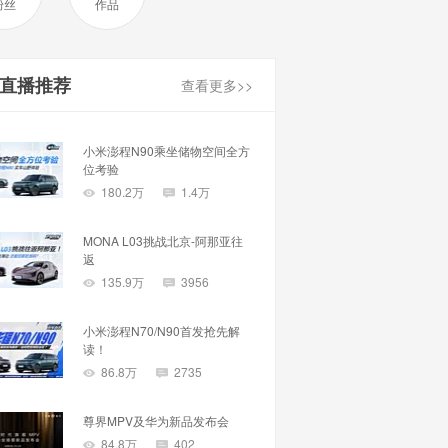
粉丝
作品
直播推荐
查看更多>>
小米澎程N90乘坐储物空间全方
位考验
180.2万
1.4万
MONA L03挑战北京-阿那亚往
返
135.9万
3956
小米澎程N70/N90首发抢先解
读！
86.8万
2735
尊界MPV及华为新品发布会
84.8万
402