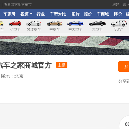
市
|
查看其它地方车市
您好！请
车家号
视频
行业
车型对比
图片
报价
车商城
降价
型车
小型车
紧凑型车
中型车
中大型车
大型车
SUV
汽车之家商城官方
主播
加
IP属地：北京
分享
6