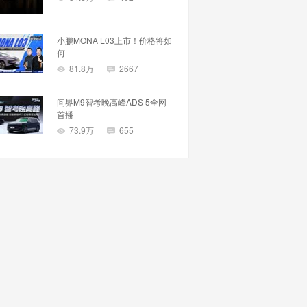
小鹏MONA L03上市！价格将如
何
81.8万
2667
问界M9智考晚高峰ADS 5全网
首播
73.9万
655