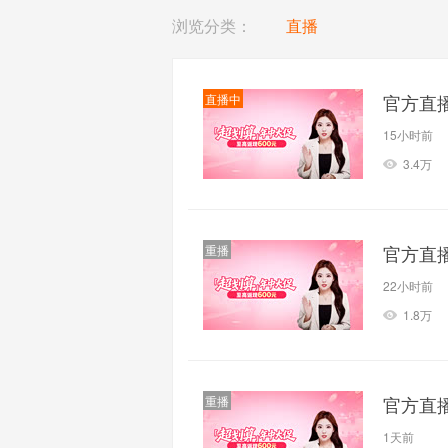
浏览分类：
直播
官方直
直播中
15小时前
3.4万
官方直
重播
22小时前
1.8万
官方直
重播
1天前