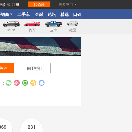
登录
或
注册
找论坛
更多应用
经销商
二手车
金融
论坛
精选
口碑
MPV
跑车
皮卡
微面
关注
向TA提问
到：
069
231