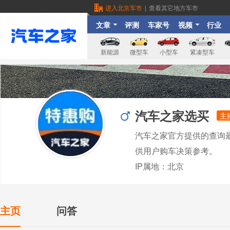
进入北京车市
|
查看其它地方车市
文章
评测
车家号
视频
行业
新能源
微型车
小型车
紧凑型车
汽车之家选买
主
汽车之家官方提供的查询
供用户购车决策参考。
IP属地：北京
主页
问答