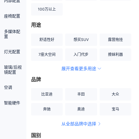
内部配置
100万以上
座椅配置
用途
多媒体配
置
舒适性好
想买SUV
露营拖挂
灯光配置
7座大空间
入门代步
撩妹利器
玻璃/后视
展开查看更多用途
创业伙伴
空间宽敞
硬派越野
镜配置
品牌
内饰做工上乘
适合女性
改装潜力股
空调
比亚迪
丰田
大众
节能先锋
居家旅行
小钢炮
智能硬件
奔驰
奥迪
宝马
安全性高
商务行政
走出校园
从全部品牌中选择
家用座驾
自吸大排量
国别