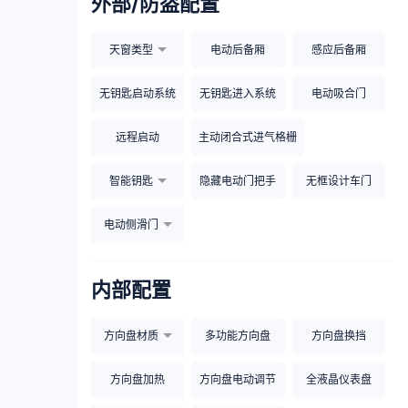
外部/防盗配置
天窗类型
电动后备厢
感应后备厢
无钥匙启动系统
无钥匙进入系统
电动吸合门
远程启动
主动闭合式进气格栅
智能钥匙
隐藏电动门把手
无框设计车门
电动侧滑门
内部配置
方向盘材质
多功能方向盘
方向盘换挡
方向盘加热
方向盘电动调节
全液晶仪表盘