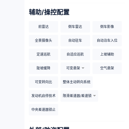
辅助/操控配置
前雷达
倒车雷达
倒车影像
全景摄像头
自动驻车
自动泊车入位
定速巡航
自适应巡航
上坡辅助
陡坡缓降
可变悬架
空气悬架
可变转向比
整体主动转向系统
发动机启停技术
限滑差速器/差速锁
中央差速器锁止