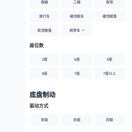
两厢
三厢
掀背
旅行车
硬顶跑车
硬顶敞篷
软顶敞篷
跨界车
座位数
2座
4座
5座
6座
7座
7座以上
底盘制动
驱动方式
前驱
后驱
四驱