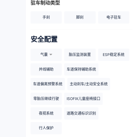
驻车制动类型
手刹
脚刹
电子驻车
安全配置
气囊
胎压监测装置
ESP稳定系统
并线辅助
车道保持辅助系统
车道偏离预警系统
主动刹车/主动安全系统
零胎压继续行驶
ISOFIX儿童座椅接口
夜视系统
道路交通标识识别
行人保护