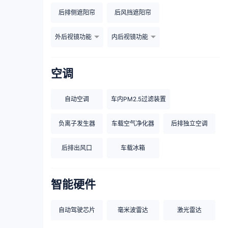
后排侧遮阳帘
后风挡遮阳帘
外后视镜功能
内后视镜功能
空调
自动空调
车内PM2.5过滤装置
负离子发生器
车载空气净化器
后排独立空调
后排出风口
车载冰箱
智能硬件
自动驾驶芯片
毫米波雷达
激光雷达