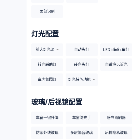
面部识别
灯光配置
前大灯光源
自动头灯
LED日间行车灯
转向辅助灯
转向头灯
自适应远近光
车内氛围灯
灯光特色功能
玻璃/后视镜配置
车窗一键升降
车窗防夹手
感应雨刷器
防紫外线玻璃
多层隔音玻璃
后排隐私玻璃