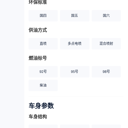
环保标准
国四
国五
国六
供油方式
直喷
多点电喷
混合喷射
燃油标号
92号
95号
98号
柴油
车身参数
车身结构