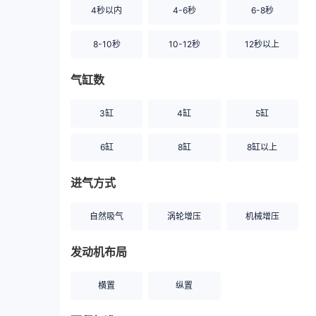
4秒以内
4-6秒
6-8秒
8-10秒
10-12秒
12秒以上
气缸数
3缸
4缸
5缸
6缸
8缸
8缸以上
进气方式
自然吸气
涡轮增压
机械增压
发动机布局
横置
纵置