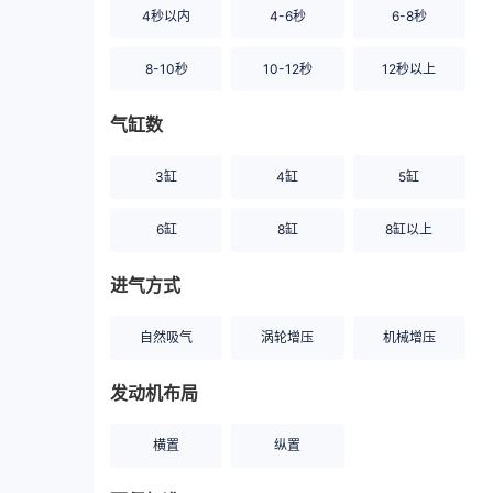
4秒以内
4-6秒
6-8秒
8-10秒
10-12秒
12秒以上
气缸数
3缸
4缸
5缸
6缸
8缸
8缸以上
进气方式
自然吸气
涡轮增压
机械增压
发动机布局
横置
纵置