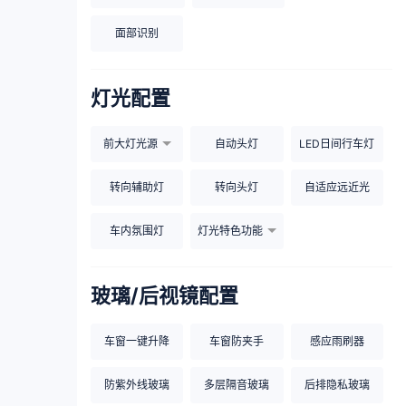
面部识别
灯光配置
前大灯光源
自动头灯
LED日间行车灯
转向辅助灯
转向头灯
自适应远近光
车内氛围灯
灯光特色功能
玻璃/后视镜配置
车窗一键升降
车窗防夹手
感应雨刷器
防紫外线玻璃
多层隔音玻璃
后排隐私玻璃