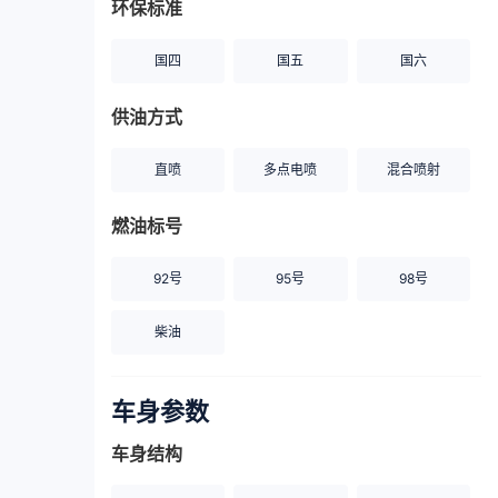
环保标准
国四
国五
国六
供油方式
直喷
多点电喷
混合喷射
燃油标号
92号
95号
98号
柴油
车身参数
车身结构