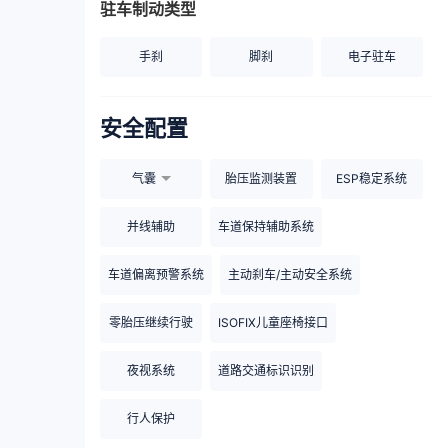
驻车制动类型
手刹
脚刹
电子驻车
安全配置
气囊
胎压监测装置
ESP稳定系统
并线辅助
车道保持辅助系统
车道偏离预警系统
主动刹车/主动安全系统
零胎压继续行驶
ISOFIX儿童座椅接口
夜视系统
道路交通标识识别
行人保护