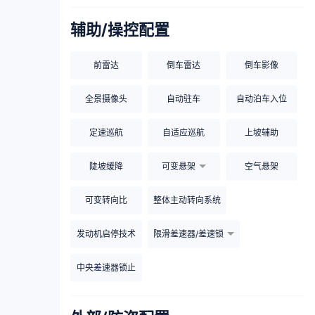
辅助/操控配置
前雷达
倒车雷达
倒车影像
全景摄像头
自动驻车
自动泊车入位
定速巡航
自适应巡航
上坡辅助
陡坡缓降
可变悬架
空气悬架
可变转向比
整体主动转向系统
发动机启停技术
限滑差速器/差速锁
中央差速器锁止