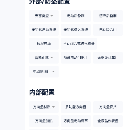
外部/防盗配置
天窗类型
电动后备厢
感应后备厢
无钥匙启动系统
无钥匙进入系统
电动吸合门
远程启动
主动闭合式进气格栅
智能钥匙
隐藏电动门把手
无框设计车门
电动侧滑门
内部配置
方向盘材质
多功能方向盘
方向盘换挡
方向盘加热
方向盘电动调节
全液晶仪表盘