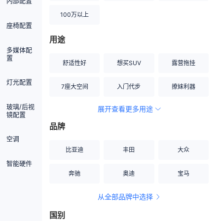
内部配置
100万以上
座椅配置
用途
多媒体配
置
舒适性好
想买SUV
露营拖挂
灯光配置
7座大空间
入门代步
撩妹利器
玻璃/后视
展开查看更多用途
创业伙伴
空间宽敞
硬派越野
镜配置
品牌
内饰做工上乘
适合女性
改装潜力股
空调
比亚迪
丰田
大众
节能先锋
居家旅行
小钢炮
智能硬件
奔驰
奥迪
宝马
安全性高
商务行政
走出校园
从全部品牌中选择
家用座驾
自吸大排量
国别