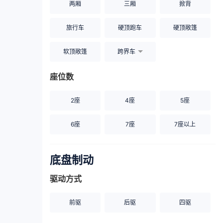
两厢
三厢
掀背
旅行车
硬顶跑车
硬顶敞篷
软顶敞篷
跨界车
座位数
2座
4座
5座
6座
7座
7座以上
底盘制动
驱动方式
前驱
后驱
四驱