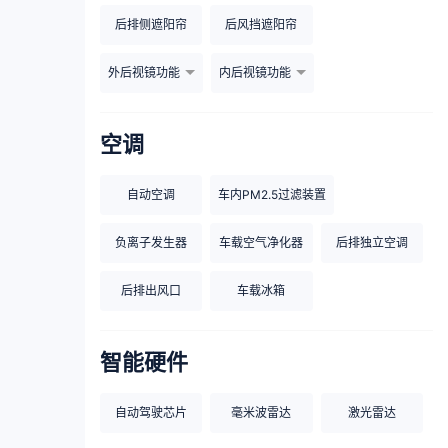
后排侧遮阳帘
后风挡遮阳帘
外后视镜功能
内后视镜功能
空调
自动空调
车内PM2.5过滤装置
负离子发生器
车载空气净化器
后排独立空调
后排出风口
车载冰箱
智能硬件
自动驾驶芯片
毫米波雷达
激光雷达