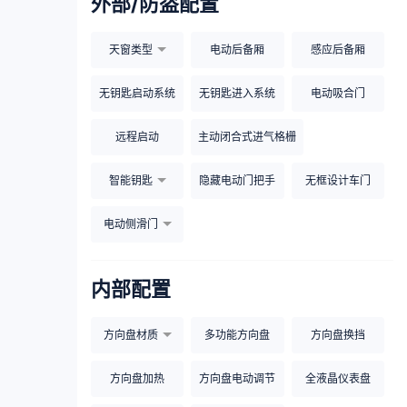
外部/防盗配置
天窗类型
电动后备厢
感应后备厢
无钥匙启动系统
无钥匙进入系统
电动吸合门
远程启动
主动闭合式进气格栅
智能钥匙
隐藏电动门把手
无框设计车门
电动侧滑门
内部配置
方向盘材质
多功能方向盘
方向盘换挡
方向盘加热
方向盘电动调节
全液晶仪表盘