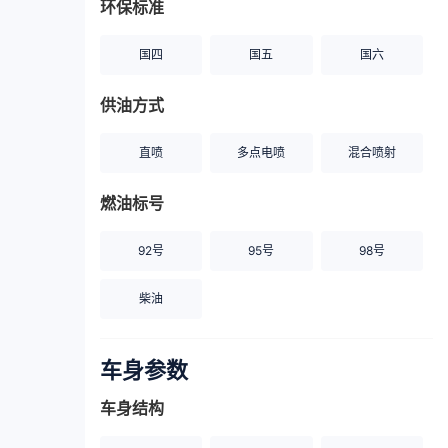
环保标准
国四
国五
国六
供油方式
直喷
多点电喷
混合喷射
燃油标号
92号
95号
98号
柴油
车身参数
车身结构