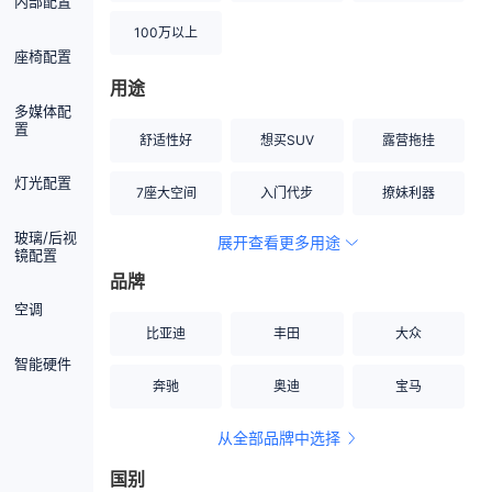
内部配置
100万以上
座椅配置
用途
多媒体配
置
舒适性好
想买SUV
露营拖挂
灯光配置
7座大空间
入门代步
撩妹利器
玻璃/后视
展开查看更多用途
创业伙伴
空间宽敞
硬派越野
镜配置
品牌
内饰做工上乘
适合女性
改装潜力股
空调
比亚迪
丰田
大众
节能先锋
居家旅行
小钢炮
智能硬件
奔驰
奥迪
宝马
安全性高
商务行政
走出校园
从全部品牌中选择
家用座驾
自吸大排量
国别