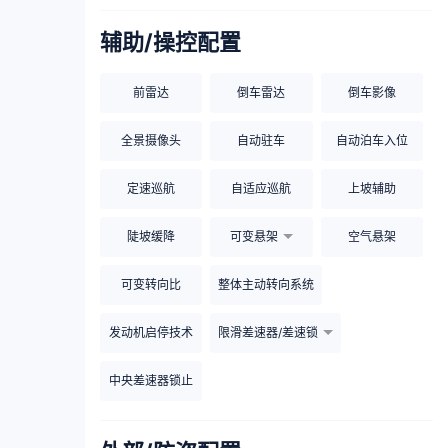
辅助/操控配置
前雷达
倒车雷达
倒车影像
全景摄像头
自动驻车
自动泊车入位
定速巡航
自适应巡航
上坡辅助
陡坡缓降
可变悬架
空气悬架
可变转向比
整体主动转向系统
发动机启停技术
限滑差速器/差速锁
中央差速器锁止