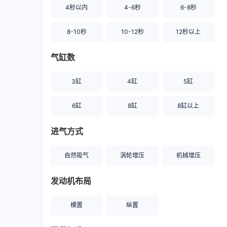
4秒以内
4-6秒
6-8秒
8-10秒
10-12秒
12秒以上
气缸数
3缸
4缸
5缸
6缸
8缸
8缸以上
进气方式
自然吸气
涡轮增压
机械增压
发动机布局
横置
纵置