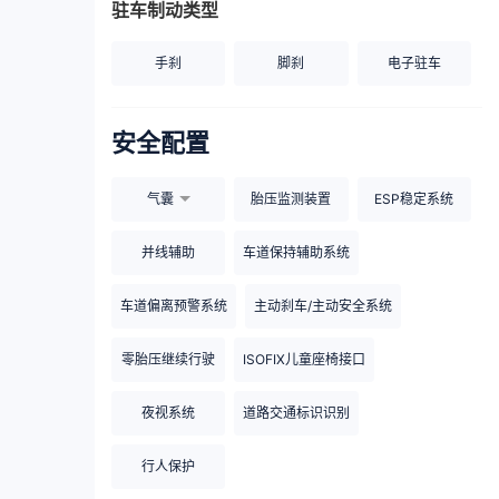
驻车制动类型
手刹
脚刹
电子驻车
安全配置
气囊
胎压监测装置
ESP稳定系统
并线辅助
车道保持辅助系统
车道偏离预警系统
主动刹车/主动安全系统
零胎压继续行驶
ISOFIX儿童座椅接口
夜视系统
道路交通标识识别
行人保护