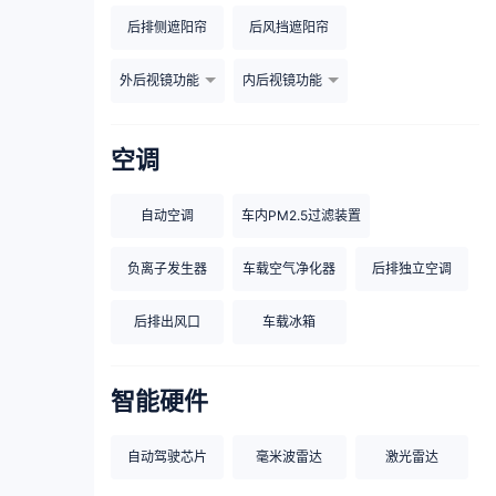
后排侧遮阳帘
后风挡遮阳帘
外后视镜功能
内后视镜功能
空调
自动空调
车内PM2.5过滤装置
负离子发生器
车载空气净化器
后排独立空调
后排出风口
车载冰箱
智能硬件
自动驾驶芯片
毫米波雷达
激光雷达