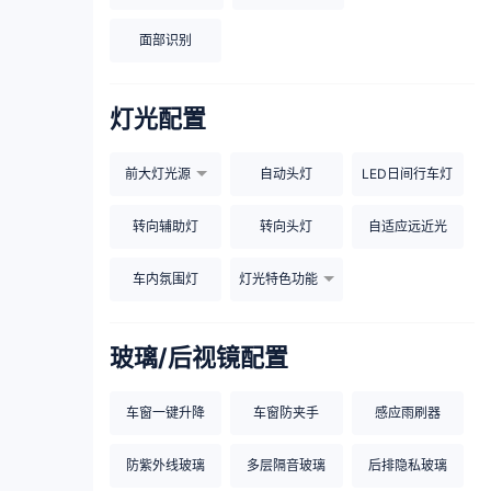
面部识别
灯光配置
前大灯光源
自动头灯
LED日间行车灯
转向辅助灯
转向头灯
自适应远近光
车内氛围灯
灯光特色功能
玻璃/后视镜配置
车窗一键升降
车窗防夹手
感应雨刷器
防紫外线玻璃
多层隔音玻璃
后排隐私玻璃