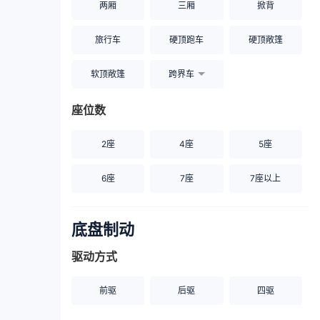
两厢
三厢
掀背
旅行车
硬顶跑车
硬顶敞篷
软顶敞篷
跨界车
座位数
2座
4座
5座
6座
7座
7座以上
底盘制动
驱动方式
前驱
后驱
四驱