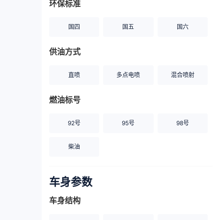
环保标准
国四
国五
国六
供油方式
直喷
多点电喷
混合喷射
燃油标号
92号
95号
98号
柴油
车身参数
车身结构