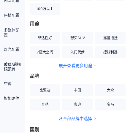
内部配置
100万以上
座椅配置
用途
多媒体配
置
舒适性好
想买SUV
露营拖挂
灯光配置
7座大空间
入门代步
撩妹利器
玻璃/后视
展开查看更多用途
创业伙伴
空间宽敞
硬派越野
镜配置
品牌
内饰做工上乘
适合女性
改装潜力股
空调
比亚迪
丰田
大众
节能先锋
居家旅行
小钢炮
智能硬件
奔驰
奥迪
宝马
安全性高
商务行政
走出校园
从全部品牌中选择
家用座驾
自吸大排量
国别