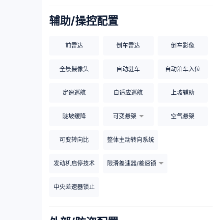
辅助/操控配置
前雷达
倒车雷达
倒车影像
全景摄像头
自动驻车
自动泊车入位
定速巡航
自适应巡航
上坡辅助
陡坡缓降
可变悬架
空气悬架
可变转向比
整体主动转向系统
发动机启停技术
限滑差速器/差速锁
中央差速器锁止