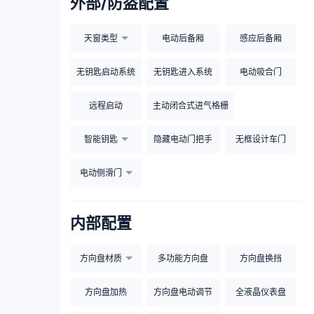
外部/防盗配置
天窗类型
电动后备厢
感应后备厢
无钥匙启动系统
无钥匙进入系统
电动吸合门
远程启动
主动闭合式进气格栅
智能钥匙
隐藏电动门把手
无框设计车门
电动侧滑门
内部配置
方向盘材质
多功能方向盘
方向盘换挡
方向盘加热
方向盘电动调节
全液晶仪表盘