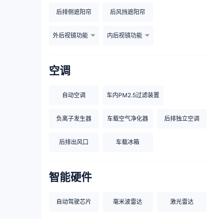
后排侧遮阳帘
后风挡遮阳帘
外后视镜功能
内后视镜功能
空调
自动空调
车内PM2.5过滤装置
负离子发生器
车载空气净化器
后排独立空调
后排出风口
车载冰箱
智能硬件
自动驾驶芯片
毫米波雷达
激光雷达