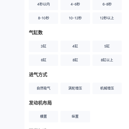
4秒以内
4-6秒
6-8秒
8-10秒
10-12秒
12秒以上
气缸数
3缸
4缸
5缸
6缸
8缸
8缸以上
进气方式
自然吸气
涡轮增压
机械增压
发动机布局
横置
纵置