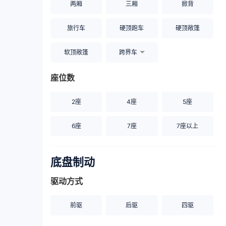
两厢
三厢
掀背
旅行车
硬顶跑车
硬顶敞篷
软顶敞篷
跨界车
座位数
2座
4座
5座
6座
7座
7座以上
底盘制动
驱动方式
前驱
后驱
四驱