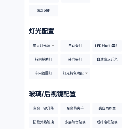
面部识别
灯光配置
前大灯光源
自动头灯
LED日间行车灯
转向辅助灯
转向头灯
自适应远近光
车内氛围灯
灯光特色功能
玻璃/后视镜配置
车窗一键升降
车窗防夹手
感应雨刷器
防紫外线玻璃
多层隔音玻璃
后排隐私玻璃