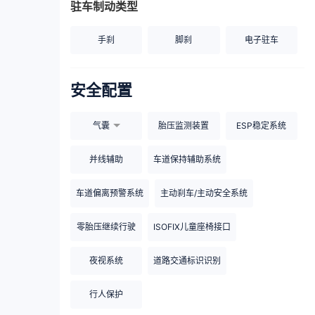
驻车制动类型
手刹
脚刹
电子驻车
安全配置
气囊
胎压监测装置
ESP稳定系统
并线辅助
车道保持辅助系统
车道偏离预警系统
主动刹车/主动安全系统
零胎压继续行驶
ISOFIX儿童座椅接口
夜视系统
道路交通标识识别
行人保护