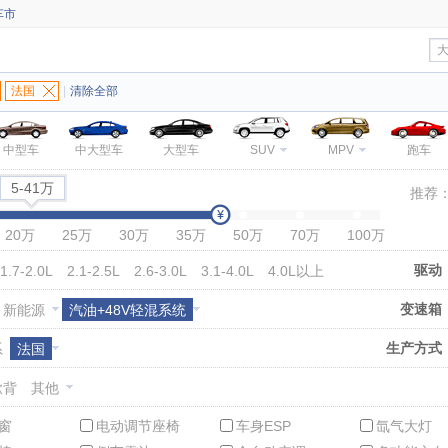
车市
法国
|
清除全部
中型车
中大型车
大型车
SUV
MPV
跑车
5-41万
推荐
20万
25万
30万
35万
50万
70万
100万
驱动
1.7-2.0L
2.1-2.5L
2.6-3.0L
3.1-4.0L
4.0L以上
变速箱
新能源
汽油+48V轻混系统
生产方式
系
法国
掀背
其他
窗
电动调节座椅
车身ESP
氙气大灯