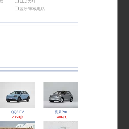
盘
LED大灯
蓝牙/车载电话
QQ3 EV
缤果Pro
2350张
1406张