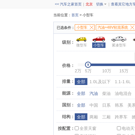
<< 汽车之家首页
|
北京
切换
|
查看其它地方
当前位置：
首页
> 小型车
小型车
汽油+48V轻混系统
已选条件：
级别：
微型车
小型车
紧凑型车
价格：
2万
5万
10万
15万
排量：
全部
1.0L及以下
1.1-1.6L
能源：
全部
汽油
柴油
油电混合
国别：
全部
中国
日系
韩系
美
结构：
全部
两厢
三厢
跨界车
按配置：
全景天窗
电动天