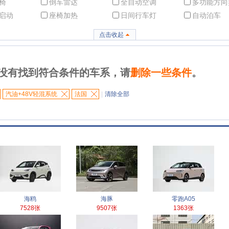
椅
倒车雷达
全自动空调
多功能方向
启动
座椅加热
日间行车灯
自动泊车
点击收起
没有找到符合条件的车系，请
删除一些条件
。
汽油+48V轻混系统
法国
|
清除全部
海鸥
海豚
零跑A05
7528张
9507张
1363张