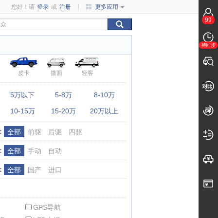
您好！请
登录
或
注册
更多应用
99
待同步
皮卡
微面
轻客
：
5万以下
5-8万
8-10万
10-15万
15-20万
20万以上
：
全部
前驱
后驱
四驱
：
全部
手动
自动
：
全部
国产
进口
GPS导航