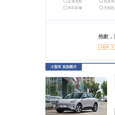
定速巡航
真皮座
倒车影像
无钥匙
抱歉，
小型车
小型车 实拍图片