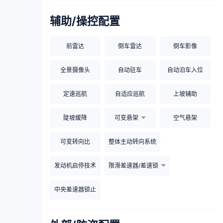
辅助/操控配置
前雷达
倒车雷达
倒车影像
全景摄像头
自动驻车
自动泊车入位
定速巡航
自适应巡航
上坡辅助
陡坡缓降
可变悬架
空气悬架
可变转向比
整体主动转向系统
发动机启停技术
限滑差速器/差速锁
中央差速器锁止