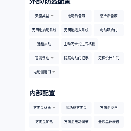
外部/防盗配置
天窗类型
电动后备厢
感应后备厢
无钥匙启动系统
无钥匙进入系统
电动吸合门
远程启动
主动闭合式进气格栅
智能钥匙
隐藏电动门把手
无框设计车门
电动侧滑门
内部配置
方向盘材质
多功能方向盘
方向盘换挡
方向盘加热
方向盘电动调节
全液晶仪表盘