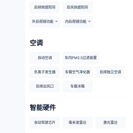
后排侧遮阳帘
后风挡遮阳帘
外后视镜功能
内后视镜功能
空调
自动空调
车内PM2.5过滤装置
负离子发生器
车载空气净化器
后排独立空调
后排出风口
车载冰箱
智能硬件
自动驾驶芯片
毫米波雷达
激光雷达