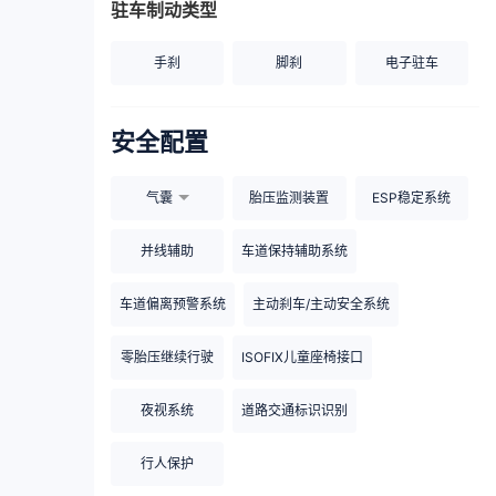
驻车制动类型
手刹
脚刹
电子驻车
安全配置
气囊
胎压监测装置
ESP稳定系统
并线辅助
车道保持辅助系统
车道偏离预警系统
主动刹车/主动安全系统
零胎压继续行驶
ISOFIX儿童座椅接口
夜视系统
道路交通标识识别
行人保护