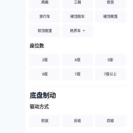
两厢
三厢
掀背
旅行车
硬顶跑车
硬顶敞篷
软顶敞篷
跨界车
座位数
2座
4座
5座
6座
7座
7座以上
底盘制动
驱动方式
前驱
后驱
四驱