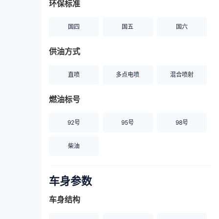
环保标准
国四
国五
国六
供油方式
直喷
多点电喷
混合喷射
燃油标号
92号
95号
98号
柴油
车身参数
车身结构