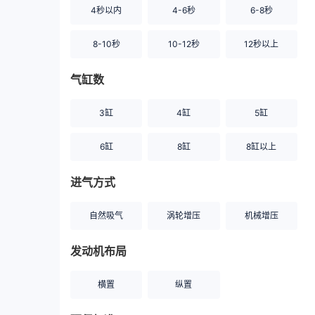
4秒以内
4-6秒
6-8秒
8-10秒
10-12秒
12秒以上
气缸数
3缸
4缸
5缸
6缸
8缸
8缸以上
进气方式
自然吸气
涡轮增压
机械增压
发动机布局
横置
纵置