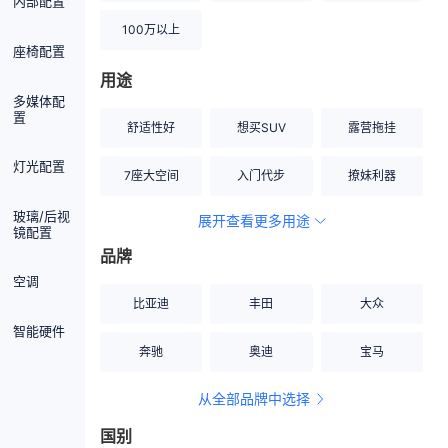
内部配置
100万以上
座椅配置
用途
多媒体配
置
舒适性好
想买SUV
露营拖挂
灯光配置
7座大空间
入门代步
撩妹利器
玻璃/后视
展开查看更多用途
创业伙伴
空间宽敞
硬派越野
镜配置
品牌
内饰做工上乘
适合女性
改装潜力股
空调
比亚迪
丰田
大众
节能先锋
居家旅行
小钢炮
智能硬件
奔驰
奥迪
宝马
安全性高
商务行政
走出校园
从全部品牌中选择
家用座驾
自吸大排量
国别