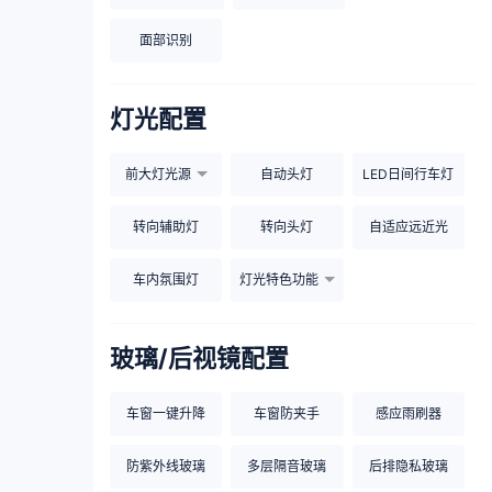
面部识别
灯光配置
前大灯光源
自动头灯
LED日间行车灯
转向辅助灯
转向头灯
自适应远近光
车内氛围灯
灯光特色功能
玻璃/后视镜配置
车窗一键升降
车窗防夹手
感应雨刷器
防紫外线玻璃
多层隔音玻璃
后排隐私玻璃