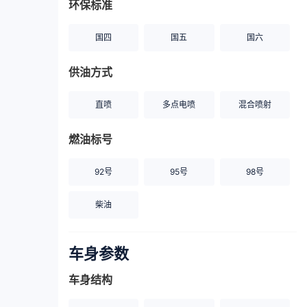
环保标准
国四
国五
国六
供油方式
直喷
多点电喷
混合喷射
燃油标号
92号
95号
98号
柴油
车身参数
车身结构