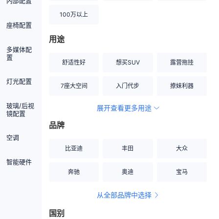
内部配置
100万以上
座椅配置
用途
多媒体配
置
舒适性好
想买SUV
露营拖挂
灯光配置
7座大空间
入门代步
撩妹利器
玻璃/后视
展开查看更多用途
创业伙伴
空间宽敞
硬派越野
镜配置
品牌
内饰做工上乘
适合女性
改装潜力股
空调
比亚迪
丰田
大众
节能先锋
居家旅行
小钢炮
智能硬件
奔驰
奥迪
宝马
安全性高
商务行政
走出校园
从全部品牌中选择
家用座驾
自吸大排量
国别