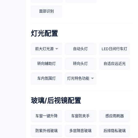
面部识别
灯光配置
前大灯光源
自动头灯
LED日间行车灯
转向辅助灯
转向头灯
自适应远近光
车内氛围灯
灯光特色功能
玻璃/后视镜配置
车窗一键升降
车窗防夹手
感应雨刷器
防紫外线玻璃
多层隔音玻璃
后排隐私玻璃