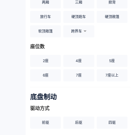
两厢
三厢
掀背
旅行车
硬顶跑车
硬顶敞篷
软顶敞篷
跨界车
座位数
2座
4座
5座
6座
7座
7座以上
底盘制动
驱动方式
前驱
后驱
四驱