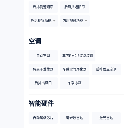
后排侧遮阳帘
后风挡遮阳帘
外后视镜功能
内后视镜功能
空调
自动空调
车内PM2.5过滤装置
负离子发生器
车载空气净化器
后排独立空调
后排出风口
车载冰箱
智能硬件
自动驾驶芯片
毫米波雷达
激光雷达