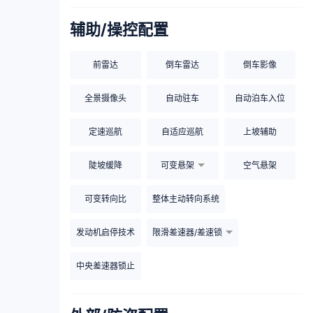
辅助/操控配置
前雷达
倒车雷达
倒车影像
全景摄像头
自动驻车
自动泊车入位
定速巡航
自适应巡航
上坡辅助
陡坡缓降
可变悬架
空气悬架
可变转向比
整体主动转向系统
发动机启停技术
限滑差速器/差速锁
中央差速器锁止