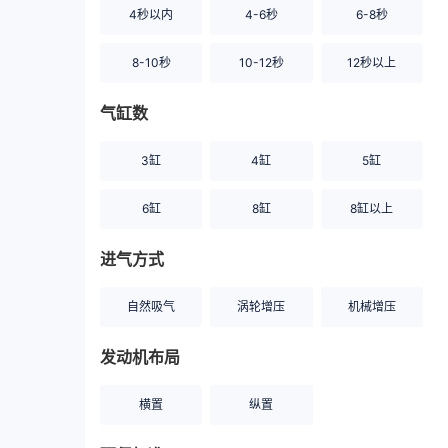
4秒以内
4-6秒
6-8秒
8-10秒
10-12秒
12秒以上
气缸数
3缸
4缸
5缸
6缸
8缸
8缸以上
进气方式
自然吸气
涡轮增压
机械增压
发动机布局
横置
纵置