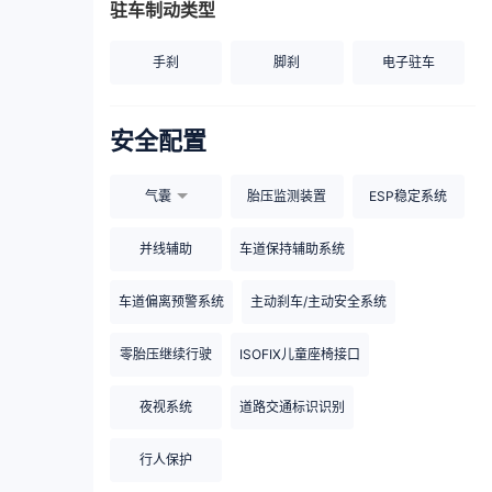
驻车制动类型
手刹
脚刹
电子驻车
安全配置
气囊
胎压监测装置
ESP稳定系统
并线辅助
车道保持辅助系统
车道偏离预警系统
主动刹车/主动安全系统
零胎压继续行驶
ISOFIX儿童座椅接口
夜视系统
道路交通标识识别
行人保护