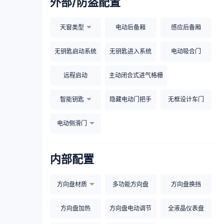
外部/防盗配置
天窗类型
电动后备厢
感应后备厢
无钥匙启动系统
无钥匙进入系统
电动吸合门
远程启动
主动闭合式进气格栅
智能钥匙
隐藏电动门把手
无框设计车门
电动侧滑门
内部配置
方向盘材质
多功能方向盘
方向盘换挡
方向盘加热
方向盘电动调节
全液晶仪表盘