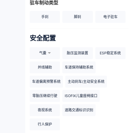
驻车制动类型
手刹
脚刹
电子驻车
安全配置
气囊
胎压监测装置
ESP稳定系统
并线辅助
车道保持辅助系统
车道偏离预警系统
主动刹车/主动安全系统
零胎压继续行驶
ISOFIX儿童座椅接口
夜视系统
道路交通标识识别
行人保护