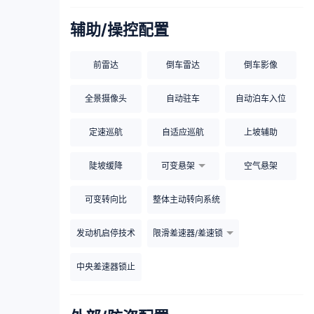
辅助/操控配置
前雷达
倒车雷达
倒车影像
全景摄像头
自动驻车
自动泊车入位
定速巡航
自适应巡航
上坡辅助
陡坡缓降
可变悬架
空气悬架
可变转向比
整体主动转向系统
发动机启停技术
限滑差速器/差速锁
中央差速器锁止