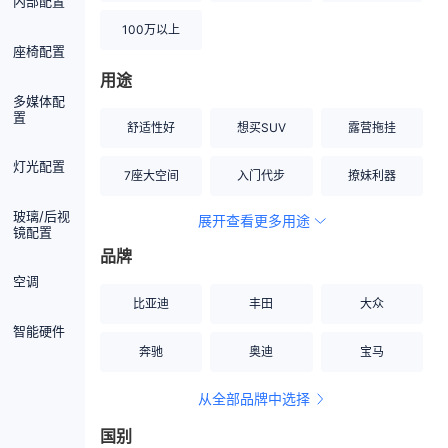
内部配置
100万以上
座椅配置
用途
多媒体配
置
舒适性好
想买SUV
露营拖挂
灯光配置
7座大空间
入门代步
撩妹利器
玻璃/后视
展开查看更多用途
创业伙伴
空间宽敞
硬派越野
镜配置
品牌
内饰做工上乘
适合女性
改装潜力股
空调
比亚迪
丰田
大众
节能先锋
居家旅行
小钢炮
智能硬件
奔驰
奥迪
宝马
安全性高
商务行政
走出校园
从全部品牌中选择
家用座驾
自吸大排量
国别