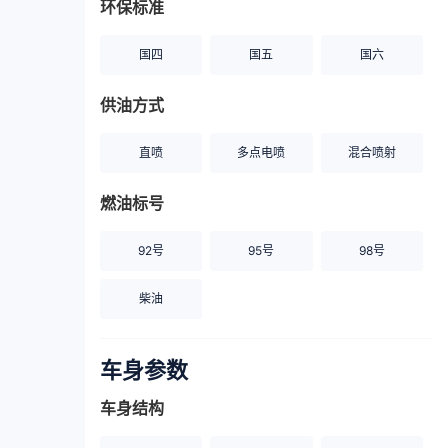
环保标准
国四
国五
国六
供油方式
直喷
多点电喷
混合喷射
燃油标号
92号
95号
98号
柴油
车身参数
车身结构