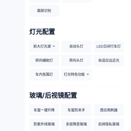
面部识别
灯光配置
前大灯光源
自动头灯
LED日间行车灯
转向辅助灯
转向头灯
自适应远近光
车内氛围灯
灯光特色功能
玻璃/后视镜配置
车窗一键升降
车窗防夹手
感应雨刷器
防紫外线玻璃
多层隔音玻璃
后排隐私玻璃