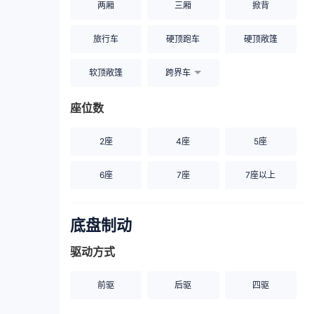
两厢
三厢
掀背
旅行车
硬顶跑车
硬顶敞篷
软顶敞篷
跨界车
座位数
2座
4座
5座
6座
7座
7座以上
底盘制动
驱动方式
前驱
后驱
四驱