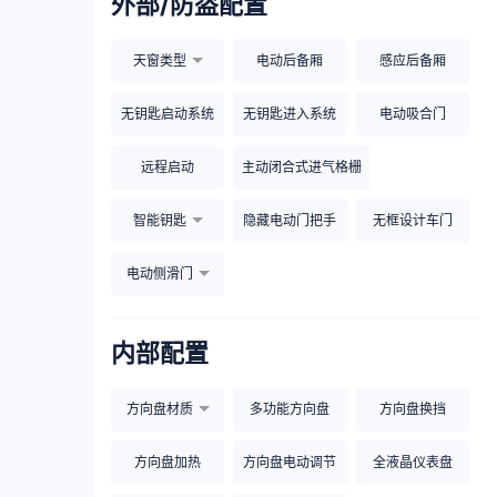
外部/防盗配置
天窗类型
电动后备厢
感应后备厢
无钥匙启动系统
无钥匙进入系统
电动吸合门
远程启动
主动闭合式进气格栅
智能钥匙
隐藏电动门把手
无框设计车门
电动侧滑门
内部配置
方向盘材质
多功能方向盘
方向盘换挡
方向盘加热
方向盘电动调节
全液晶仪表盘