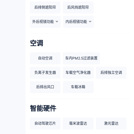
后排侧遮阳帘
后风挡遮阳帘
外后视镜功能
内后视镜功能
空调
自动空调
车内PM2.5过滤装置
负离子发生器
车载空气净化器
后排独立空调
后排出风口
车载冰箱
智能硬件
自动驾驶芯片
毫米波雷达
激光雷达