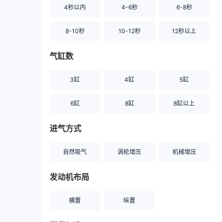
4秒以内
4-6秒
6-8秒
8-10秒
10-12秒
12秒以上
气缸数
3缸
4缸
5缸
6缸
8缸
8缸以上
进气方式
自然吸气
涡轮增压
机械增压
发动机布局
横置
纵置