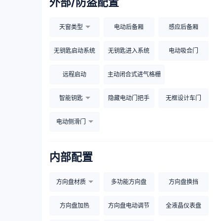
外部/防盗配置
天窗类型
电动后备厢
感应后备厢
无钥匙启动系统
无钥匙进入系统
电动吸合门
远程启动
主动闭合式进气格栅
智能钥匙
隐藏电动门把手
无框设计车门
电动侧滑门
内部配置
方向盘材质
多功能方向盘
方向盘换挡
方向盘加热
方向盘电动调节
全液晶仪表盘