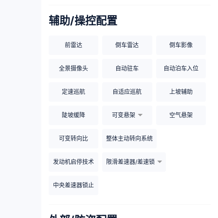
辅助/操控配置
前雷达
倒车雷达
倒车影像
全景摄像头
自动驻车
自动泊车入位
定速巡航
自适应巡航
上坡辅助
陡坡缓降
可变悬架
空气悬架
可变转向比
整体主动转向系统
发动机启停技术
限滑差速器/差速锁
中央差速器锁止