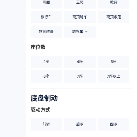
两厢
三厢
掀背
旅行车
硬顶跑车
硬顶敞篷
软顶敞篷
跨界车
座位数
2座
4座
5座
6座
7座
7座以上
底盘制动
驱动方式
前驱
后驱
四驱