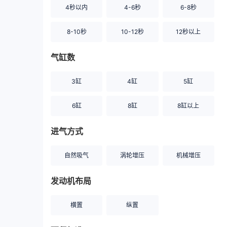
4秒以内
4-6秒
6-8秒
8-10秒
10-12秒
12秒以上
气缸数
3缸
4缸
5缸
6缸
8缸
8缸以上
进气方式
自然吸气
涡轮增压
机械增压
发动机布局
横置
纵置