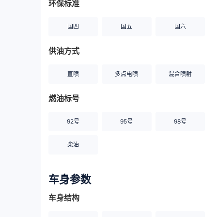
环保标准
国四
国五
国六
供油方式
直喷
多点电喷
混合喷射
燃油标号
92号
95号
98号
柴油
车身参数
车身结构