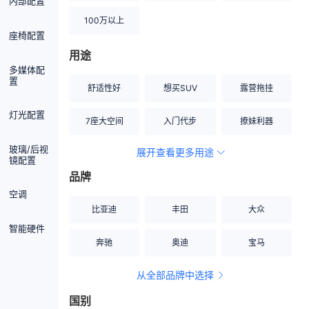
内部配置
100万以上
座椅配置
用途
多媒体配
置
舒适性好
想买SUV
露营拖挂
灯光配置
7座大空间
入门代步
撩妹利器
玻璃/后视
展开查看更多用途
创业伙伴
空间宽敞
硬派越野
镜配置
品牌
内饰做工上乘
适合女性
改装潜力股
空调
比亚迪
丰田
大众
节能先锋
居家旅行
小钢炮
智能硬件
奔驰
奥迪
宝马
安全性高
商务行政
走出校园
从全部品牌中选择
家用座驾
自吸大排量
国别