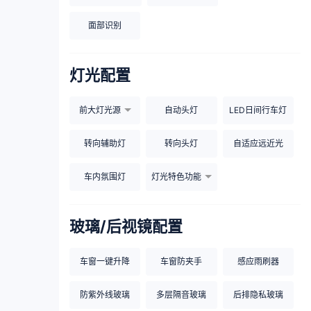
面部识别
灯光配置
前大灯光源
自动头灯
LED日间行车灯
转向辅助灯
转向头灯
自适应远近光
车内氛围灯
灯光特色功能
玻璃/后视镜配置
车窗一键升降
车窗防夹手
感应雨刷器
防紫外线玻璃
多层隔音玻璃
后排隐私玻璃