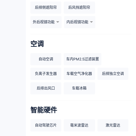
后排侧遮阳帘
后风挡遮阳帘
外后视镜功能
内后视镜功能
空调
自动空调
车内PM2.5过滤装置
负离子发生器
车载空气净化器
后排独立空调
后排出风口
车载冰箱
智能硬件
自动驾驶芯片
毫米波雷达
激光雷达