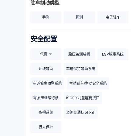
驻车制动类型
手刹
脚刹
电子驻车
安全配置
气囊
胎压监测装置
ESP稳定系统
并线辅助
车道保持辅助系统
车道偏离预警系统
主动刹车/主动安全系统
零胎压继续行驶
ISOFIX儿童座椅接口
夜视系统
道路交通标识识别
行人保护