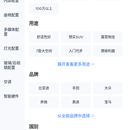
内部配置
100万以上
座椅配置
用途
多媒体配
置
舒适性好
想买SUV
露营拖挂
灯光配置
7座大空间
入门代步
撩妹利器
玻璃/后视
展开查看更多用途
创业伙伴
空间宽敞
硬派越野
镜配置
品牌
内饰做工上乘
适合女性
改装潜力股
空调
比亚迪
丰田
大众
节能先锋
居家旅行
小钢炮
智能硬件
奔驰
奥迪
宝马
安全性高
商务行政
走出校园
从全部品牌中选择
家用座驾
自吸大排量
国别