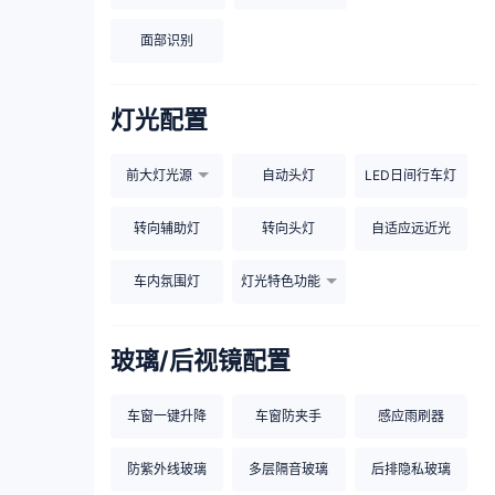
面部识别
灯光配置
前大灯光源
自动头灯
LED日间行车灯
转向辅助灯
转向头灯
自适应远近光
车内氛围灯
灯光特色功能
玻璃/后视镜配置
车窗一键升降
车窗防夹手
感应雨刷器
防紫外线玻璃
多层隔音玻璃
后排隐私玻璃