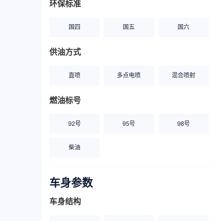
环保标准
国四
国五
国六
供油方式
直喷
多点电喷
混合喷射
燃油标号
92号
95号
98号
柴油
车身参数
车身结构