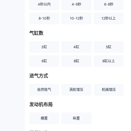
4秒以内
4-6秒
6-8秒
8-10秒
10-12秒
12秒以上
气缸数
3缸
4缸
5缸
6缸
8缸
8缸以上
进气方式
自然吸气
涡轮增压
机械增压
发动机布局
横置
纵置