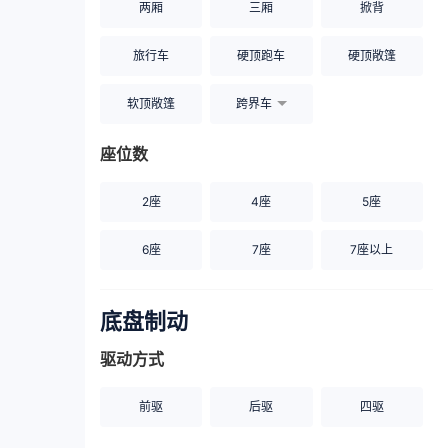
两厢
三厢
掀背
旅行车
硬顶跑车
硬顶敞篷
软顶敞篷
跨界车
座位数
2座
4座
5座
6座
7座
7座以上
底盘制动
驱动方式
前驱
后驱
四驱