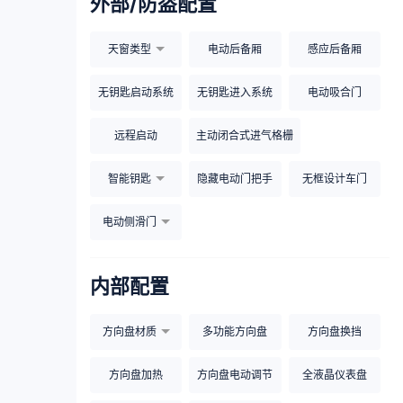
外部/防盗配置
天窗类型
电动后备厢
感应后备厢
无钥匙启动系统
无钥匙进入系统
电动吸合门
远程启动
主动闭合式进气格栅
智能钥匙
隐藏电动门把手
无框设计车门
电动侧滑门
内部配置
方向盘材质
多功能方向盘
方向盘换挡
方向盘加热
方向盘电动调节
全液晶仪表盘