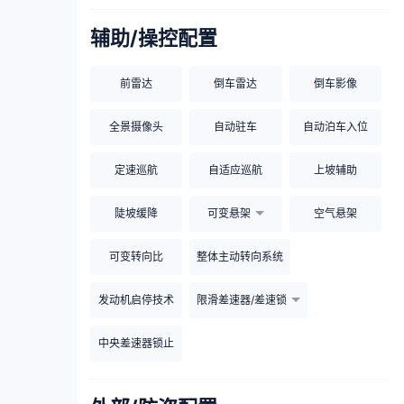
辅助/操控配置
前雷达
倒车雷达
倒车影像
全景摄像头
自动驻车
自动泊车入位
定速巡航
自适应巡航
上坡辅助
陡坡缓降
可变悬架
空气悬架
可变转向比
整体主动转向系统
发动机启停技术
限滑差速器/差速锁
中央差速器锁止