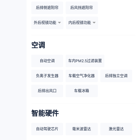
后排侧遮阳帘
后风挡遮阳帘
外后视镜功能
内后视镜功能
空调
自动空调
车内PM2.5过滤装置
负离子发生器
车载空气净化器
后排独立空调
后排出风口
车载冰箱
智能硬件
自动驾驶芯片
毫米波雷达
激光雷达