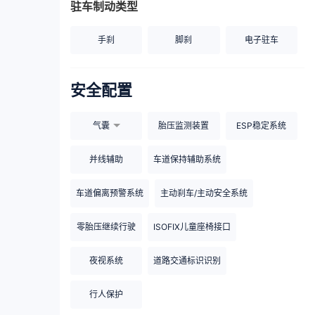
驻车制动类型
手刹
脚刹
电子驻车
安全配置
气囊
胎压监测装置
ESP稳定系统
并线辅助
车道保持辅助系统
车道偏离预警系统
主动刹车/主动安全系统
零胎压继续行驶
ISOFIX儿童座椅接口
夜视系统
道路交通标识识别
行人保护