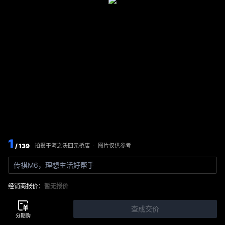
1
/ 139
图片仅供参考
拍摄于
海之沃四元桥店
·
传祺M6，理想生活好帮手
经销商报价：
暂无报价
查成交价