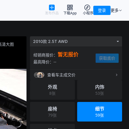
登录
更多
发布作品
下载App
小程序
2010款 2.5T AWD
高清大图
暂无报价
经销商报价：
获取底价
最高降价：
--
查看车主成交价
外观
内饰
8
张
53
张
座椅
细节
79
张
59
张