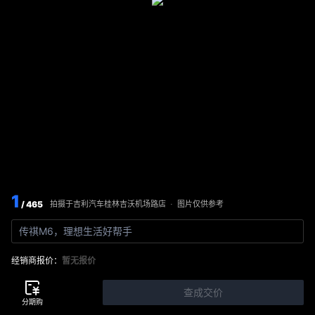
1
/ 465
图片仅供参考
拍摄于
吉利汽车桂林吉沃机场路店
·
传祺M6，理想生活好帮手
经销商报价：
暂无报价
查成交价