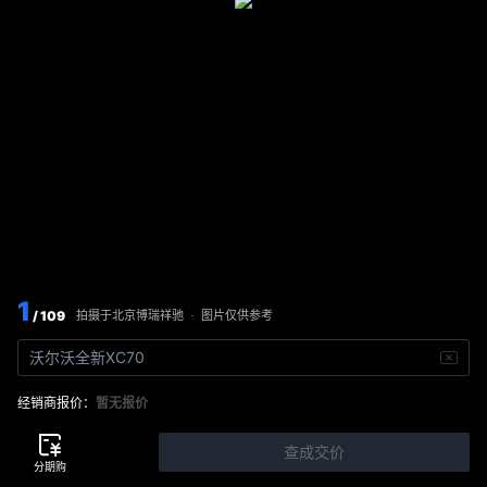
1
/ 109
图片仅供参考
拍摄于
北京博瑞祥驰
·
沃尔沃全新XC70
经销商报价：
暂无报价
查成交价