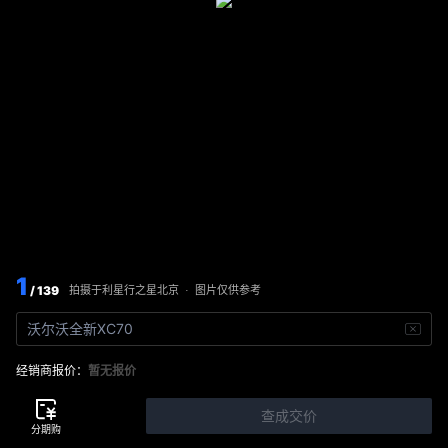
1
/ 139
图片仅供参考
拍摄于
利星行之星北京
·
沃尔沃全新XC70
经销商报价：
暂无报价
查成交价