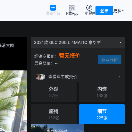
登录
更多
发布作品
下载App
小程序
2021款 GLC 260 L 4MATIC 豪华型
高清大图
暂无报价
经销商报价：
获取底价
最高降价：
--
查看车主成交价
外观
内饰
27
张
138
张
座椅
细节
132
张
225
张