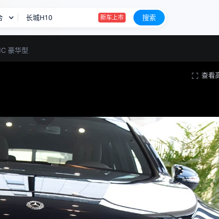
合
长城H10
搜索
新车上市
长城H10上市限时20.18万起
TIC 豪华型
星愿
查看
BBA降价也卖不动
长城H10
新车上市