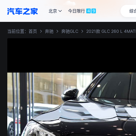
北京
今日限行
4
9
综
当前位置：
首页
奔驰
奔驰GLC
2021款 GLC 260 L 4MA