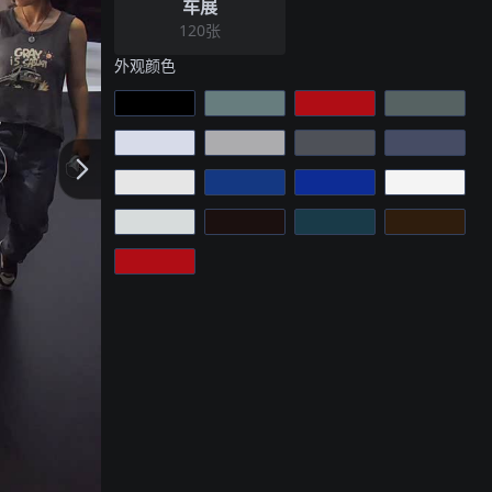
车展
120
张
外观
颜色