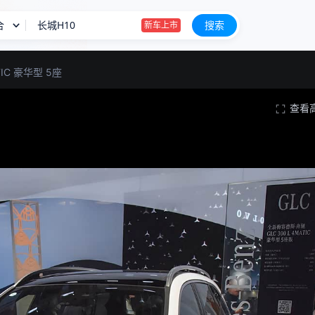
合
长城H10
搜索
新车上市
钛9/星越L PLUS等 8月新车申报汇总
ATIC 豪华型 5座
星愿
查看
全新宝马i3正式下线
长城H10
新车上市