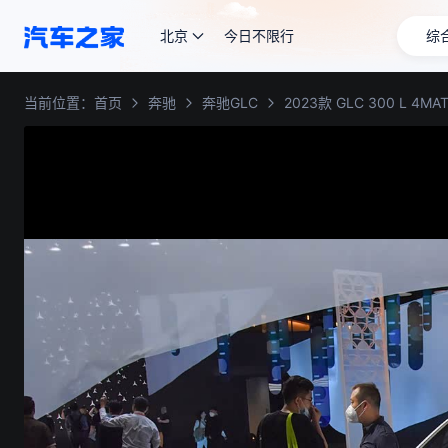
北京
今日不限行
综
当前位置：
首页
奔驰
奔驰GLC
2023款 GLC 300 L 4M