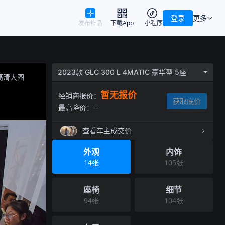
登录
更多
发布作品
下载App
小程序
2023款 GLC 300 L 4MATIC 豪华型 5座
高清大图
暂无报价
经销商报价：
获取底价
最高降价：
--
查看车主成交价
外观
内饰
14
张
105
张
座椅
细节
94
张
104
张