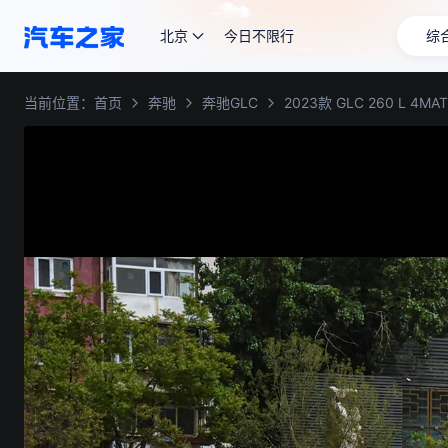
北京
今日不限行
综
当前位置：
首页
奔驰
奔驰GLC
2023款 GLC 260 L 4M