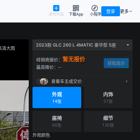
登录
更多
发布作品
下载App
小程序
2023款 GLC 260 L 4MATIC 豪华型 5座
高清大图
暂无报价
经销商报价：
获取底价
最高降价：
--
查看车主成交价
外观
内饰
14
张
57
张
座椅
细节
60
张
130
张
外观
颜色