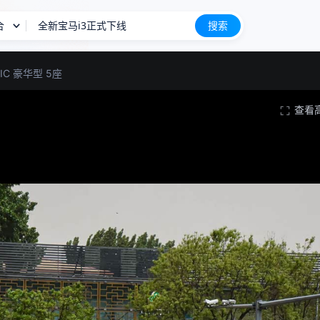
全新宝马i3正式下线
合
搜索
长城H10
新车上市
ATIC 豪华型 5座
查看