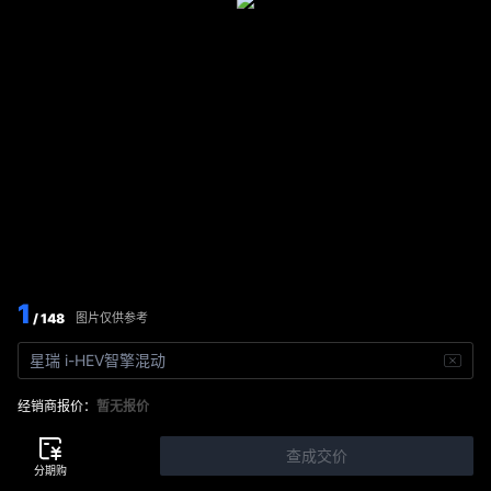
1
/ 148
图片仅供参考
星瑞 i-HEV智擎混动
经销商报价：
暂无报价
查成交价